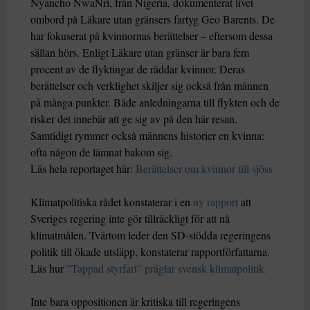
Nyancho NwaNri, från Nigeria, dokumenterat livet
ombord på Läkare utan gränsers fartyg Geo Barents. De
har fokuserat på kvinnornas berättelser – eftersom dessa
sällan hörs. Enligt Läkare utan gränser är bara fem
procent av de flyktingar de räddar kvinnor. Deras
berättelser och verklighet skiljer sig också från männen
på många punkter. Både anledningarna till flykten och de
risker det innebär att ge sig av på den här resan.
Samtidigt rymmer också männens historier en kvinna:
ofta någon de lämnat bakom sig.
Läs hela reportaget här:
Berättelser om kvinnor till sjöss
Klimatpolitiska rådet konstaterar i en
ny rapport
att
Sveriges regering inte gör tillräckligt för att nå
klimatmålen. Tvärtom leder den SD-stödda regeringens
politik till ökade utsläpp, konstaterar rapportförfattarna.
Läs hur
”Tappad styrfart” präglar svensk klimatpolitik.
Inte bara oppositionen är kritiska till regeringens