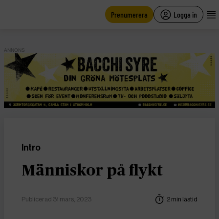
main
content
Prenumerera
Logga in
ANNONS
Intro
Människor på flykt
Publicerad 31 mars, 2023
2 min lästid