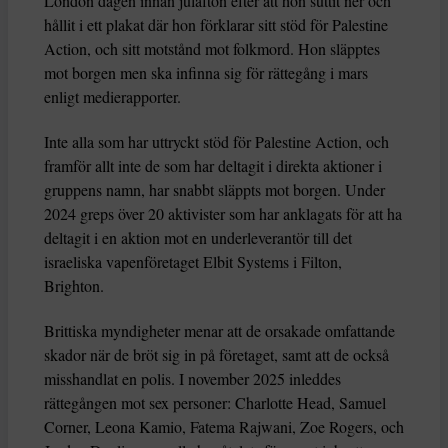
London dagen innan julafton efter att hon suttit ner och
hållit i ett plakat där hon förklarar sitt stöd för Palestine
Action, och sitt motstånd mot folkmord. Hon släpptes
mot borgen men ska infinna sig för rättegång i mars
enligt medierapporter.
Inte alla som har uttryckt stöd för Palestine Action, och
framför allt inte de som har deltagit i direkta aktioner i
gruppens namn, har snabbt släppts mot borgen. Under
2024 greps över 20 aktivister som har anklagats för att ha
deltagit i en aktion mot en underleverantör till det
israeliska vapenföretaget Elbit Systems i Filton,
Brighton.
Brittiska myndigheter menar att de orsakade omfattande
skador när de bröt sig in på företaget, samt att de också
misshandlat en polis. I november 2025 inleddes
rättegången mot sex personer: Charlotte Head, Samuel
Corner, Leona Kamio, Fatema Rajwani, Zoe Rogers, och