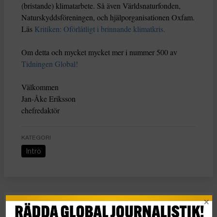
(bristande) klimatarbete. Så även Världsnaturfonden,
Naturskyddsföreningen, och hjälporganisationen Oxfam.
Läs
Kritiken: Oförlåtligt i brinnande klimatkris.
Om detta och mycket mycket mer i nummer 500 av
Tidningen Global!
Välkommen
Jan-Åke Eriksson
chefredaktör
KATEGORI
Intro