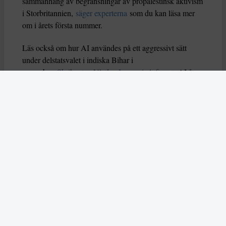
sammanhang av begränsningar av propalestinsk aktivism
i Storbritannien,
säger experterna
som du kan läsa mer
om i årets första nummer.
Läs också om hur AI användes på ett aggressivt sätt
under delstatsvalet i indiska Bihar i
november.
Skribenten Vladan Lausevic lyfter att
AI å
ena sidan kan bidra till att sprida viktig information och
öka politiskt deltagande, men å andra sidan också kan
orsaka problem om den missbrukas. Han skriver: ”Utan
tydliga regler, etiska riktlinjer och system för att granska
falskt innehåll kan AI i sin värsta form stärka just
diktaturer och auktoritära system istället för att förnya
och förbättra demokratin.”
I mitten av december slog två attentatsmän till mot ett
judiskt chanukkafirande på Bondi Beach, dödade femton
människor och skadade många fler. Enligt australisk
polis utreds dådet som en terrorattack och