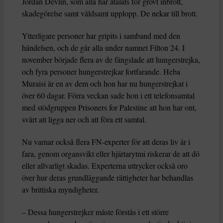
Jordan Devlin, som alla har åtalats för grovt inbrott,
skadegörelse samt våldsamt upplopp. De nekar till brott.
Ytterligare personer har gripits i samband med den
händelsen, och de går alla under namnet Filton 24. I
november började flera av de fängslade att hungerstrejka,
och fyra personer hungerstrejkar fortfarande. Heba
Muraisi är en av dem och hon har nu hungerstrejkat i
över 60 dagar. Förra veckan sade hon i ett telefonsamtal
med stödgruppen Prisoners for Palestine att hon har ont,
svårt att ligga ner och att föra ett samtal.
Nu varnar också flera FN-experter för att deras liv är i
fara, genom organsvikt eller hjärtarytmi riskerar de att dö
eller allvarligt skadas. Experterna uttrycker också oro
över hur deras grundläggande rättigheter har behandlas
av brittiska myndigheter.
– Dessa hungerstrejker måste förstås i ett större