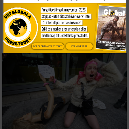
Intro
FN-oro över brittisk
terrorlag
Publicerad 2 januari, 2026
4 min lästid
DET GLOBALA PRESSTÖDET
PRENUMERERA