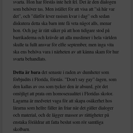
svarta. Hon har förstås inte helt fel. Det är den dialogen
som behöver tas. Men istället för att visa att ”så här var
det”, och ”därför lever rasism kvar i dag” och sedan
diskutera detta ska barn inte få veta något alls, menar
hon. Och jag är rätt säker på att hon tidigare stod på
barrikaderna och krävde att alla muslimer i hela världen
skulle ta fullt ansvar för elfte september, men inga vita
ska ens behöva vara i närheten av att känna skam för hur
svarta behandlats.
Detta är bara
det senaste i raden av dumheter som
förbjudits i Florida, förstås. ”Don’t say gay”-lagen, som
den kallas av oss som tycker den är absurd, gör det
omöjligt att prata om homosexualitet i Floridas skolor.
Lagarna är medvetet vaga för att skapa osäkerhet hos
lärarna som hellre fäller än friar när det gäller dialoger
och material, och de lägger massor av rättigheter på
enstaka föräldrar att fatta beslut som rör samtliga
skolbarn.