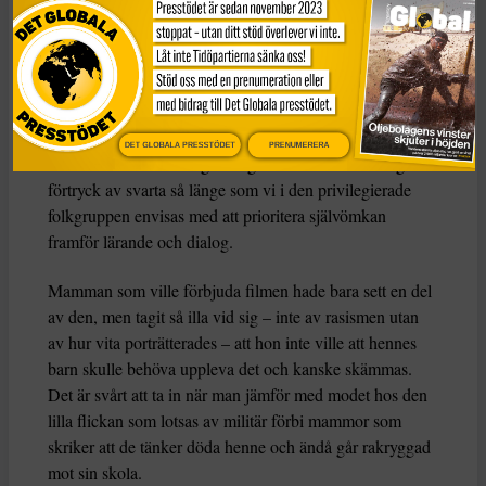
Det är de stora
vågrörelserna som spelar roll, och de
behöver hanteras utifrån sin särart. Rasismen mot svarta i
USA har ju sin alldeles unika grund, inte bara i slaveriet
utan också den segregation som lilla Ruby var med och
bröt.
DET GLOBALA PRESSTÖDET
PRENUMERERA
Vi kan inte ha en saklig dialog om vitas kontinuerliga
förtryck av svarta så länge som vi i den privilegierade
folkgruppen envisas med att prioritera självömkan
framför lärande och dialog.
Mamman som ville förbjuda filmen hade bara sett en del
av den, men tagit så illa vid sig – inte av rasismen utan
av hur vita porträtterades – att hon inte ville att hennes
barn skulle behöva uppleva det och kanske skämmas.
Det är svårt att ta in när man jämför med modet hos den
lilla flickan som lotsas av militär förbi mammor som
skriker att de tänker döda henne och ändå går rakryggad
mot sin skola.