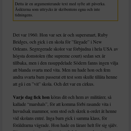
Detta är en argumenterande text med syfte att påverka.
Åsikterna som uttrycks är skribentens egna och inte
tidningens.
Det var 1960. Hon var sex år och supersmart, Ruby
Bridges, och gick i en skola för ”färgade” i New
Orleans. Segregerade skolor var förbjudna i hela USA av
högsta domstolen (the supreme court) sedan sex år
tillbaka, men i den rasuppdelade Södern fanns ingen vilja
att blanda svarta med vita. Men nu hade hon och fem
andra svarta barn passerat ett test som skulle tillåta henne
att gå i en ”vit” skola. Och det var en cirkus.
Varje dag fick hon
köras dit och hem av militärer, så
kallade “marshals”, för att komma förbi rasande vita i
huvudsak mammor, som stod och skrek n-ordet åt henne
vid skolans entré. Inga barn gick i samma klass, för
föräldrarna vägrade. Hon hade en lärare helt för sig själv.