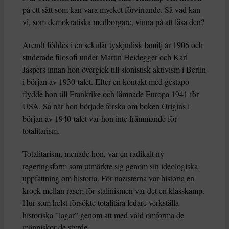
på ett sätt som kan vara mycket förvirrande. Så vad kan
vi, som demokratiska medborgare, vinna på att läsa den?
Arendt föddes i en sekulär tyskjudisk familj år 1906 och
studerade filosofi under Martin Heidegger och Karl
Jaspers innan hon övergick till sionistisk aktivism i Berlin
i början av 1930-talet. Efter en kontakt med gestapo
flydde hon till Frankrike och lämnade Europa 1941 för
USA. Så när hon började forska om boken Origins i
början av 1940-talet var hon inte främmande för
totalitarism.
Totalitarism, menade hon, var en radikalt ny
regeringsform som utmärkte sig genom sin ideologiska
uppfattning om historia. För nazisterna var historia en
krock mellan raser; för stalinismen var det en klasskamp.
Hur som helst försökte totalitära ledare verkställa
historiska ”lagar” genom att med våld omforma de
människor de styrde.