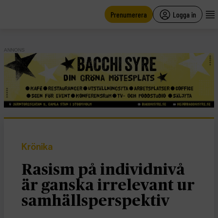
main
content
Prenumerera
Logga in
ANNONS
Krönika
Rasism på individnivå
är ganska irrelevant ur
samhällsperspektiv