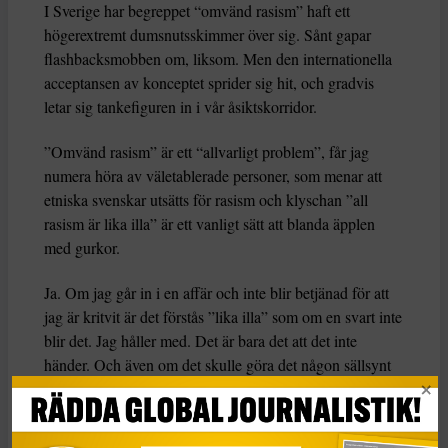
I Sverige har begreppet “omvänd rasism” haft ett
högerextremt dumsnutsskimmer över sig. Sånt gapar
flashbacksmobben om, liksom. Men den internationella
acceptansen av konceptet sprider sig hit, och gradvis
letar sig tankefiguren in i vår åsiktskorridor.
”Omvänd rasism” är ett “allvarligt problem”, får jag
numera höra av väletablerade personer, som menar att
etniska svenskar utsätts för rasism och klyschan ”all
rasism är lika illa” är ett vanligt sätt att blanda äpplen
med gurkor.
Ja. Om jag går in i en affär och inte blir betjänad för att
jag är kritvit är det förstås ”lika illa” som om en svart inte
blir det. Jag håller med. Det är bara det att det inte
händer. Och även om det skulle göra det någon sällsynt
gång: rasism på individnivå är ganska irrelevant ur
samhällsperspektiv.