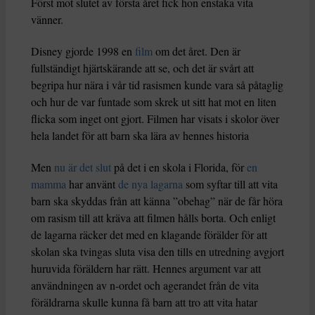
Först mot slutet av första året fick hon enstaka vita
vänner.
Disney gjorde 1998 en
film
om det året. Den är
fullständigt hjärtskärande att se, och det är svårt att
begripa hur nära i vår tid rasismen kunde vara så påtaglig
och hur de var funtade som skrek ut sitt hat mot en liten
flicka som inget ont gjort. Filmen har visats i skolor över
hela landet för att barn ska lära av hennes historia
Men
nu är det slut
på det i en skola i Florida, för
en
mamma
har använt
de nya lagarna
som syftar till att vita
barn ska skyddas från att känna ”obehag” när de får höra
om rasism till att kräva att filmen hålls borta. Och enligt
de lagarna räcker det med en klagande förälder för att
skolan ska tvingas sluta visa den tills en utredning avgjort
huruvida föräldern har rätt. Hennes argument var att
användningen av n-ordet och agerandet från de vita
föräldrarna skulle kunna få barn att tro att vita hatar