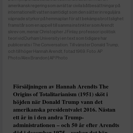
amerikansk regering som avrättar civila båtbesättningar på
internationellt vatten samtidigt som den sätter in reguljära
väpnade styrkor på hemmaplan för att bekämpa brottslighet
framstår som en appell till samma instinkter som Arendt
skrev om, menar Christopher J Finlay, professor i politisk
teori vid Durham University i en text som tidigare har
publicerats i The Conversation. Till vänster Donald Trump,
och till höger Hannah Arendt, fotad 1969. Foto: AP
Photo/Alex Brandon | AP Photo
Försäljningen av Hannah Arendts The
Origins of Totalitarianism (1951) sköt i
höjden när Donald Trump vann det
amerikanska presidentvalet 2016. Nästan
ett år in i den andra Trump-
administrationen – och 50 år efter Arendts
död i december 1975 – verkar det här