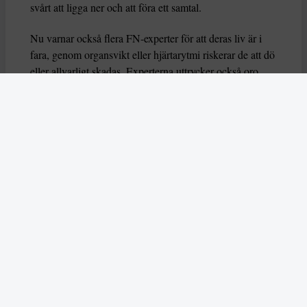
svårt att ligga ner och att föra ett samtal.
Nu varnar också flera FN-experter för att deras liv är i
fara, genom organsvikt eller hjärtarytmi riskerar de att dö
eller allvarligt skadas. Experterna uttrycker också oro
över hur deras grundläggande rättigheter har behandlas
av brittiska myndigheter.
– Dessa hungerstrejker måste förstås i ett större
sammanhang av begränsningar av propalestinsk aktivism
i Storbritannien,
säger experterna
som du kan läsa mer
om i årets första nummer.
Läs också om hur AI användes på ett aggressivt sätt
under delstatsvalet i indiska Bihar i
november.
Skribenten Vladan Lausevic lyfter att
AI å
ena sidan kan bidra till att sprida viktig information och
öka politiskt deltagande, men å andra sidan också kan
orsaka problem om den missbrukas. Han skriver: ”Utan