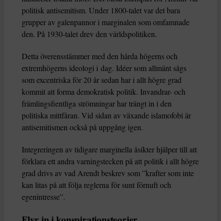
politisk antisemitism. Under 1800-talet var det bara
grupper av galenpannor i marginalen som omfamnade
den. På 1930-talet drev den världspolitiken.
Detta överensstämmer med den hårda högerns och
extremhögerns ideologi i dag. Idéer som allmänt sågs
som excentriska för 20 år sedan har i allt högre grad
kommit att forma demokratisk politik. Invandrar- och
främlingsfientliga strömningar har trängt in i den
politiska mittfåran. Vid sidan av växande islamofobi är
antisemitismen också på uppgång igen.
Integreringen av tidigare marginella åsikter hjälper till att
förklara ett andra varningstecken på att politik i allt högre
grad drivs av vad Arendt beskrev som ”krafter som inte
kan litas på att följa reglerna för sunt förnuft och
egenintresse”.
Flyr in i konspirationsteorier