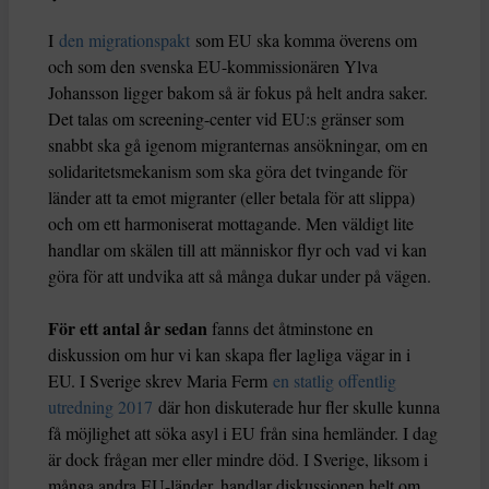
I
den migrationspakt
som EU ska komma överens om
och som den svenska EU-kommissionären Ylva
Johansson ligger bakom så är fokus på helt andra saker.
Det talas om screening-center vid EU:s gränser som
snabbt ska gå igenom migranternas ansökningar, om en
solidaritetsmekanism som ska göra det tvingande för
länder att ta emot migranter (eller betala för att slippa)
och om ett harmoniserat mottagande. Men väldigt lite
handlar om skälen till att människor flyr och vad vi kan
göra för att undvika att så många dukar under på vägen.
För ett antal år sedan
fanns det åtminstone en
diskussion om hur vi kan skapa fler lagliga vägar in i
EU. I Sverige skrev Maria Ferm
en statlig offentlig
utredning 2017
där hon diskuterade hur fler skulle kunna
få möjlighet att söka asyl i EU från sina hemländer. I dag
är dock frågan mer eller mindre död. I Sverige, liksom i
många andra EU-länder, handlar diskussionen helt om