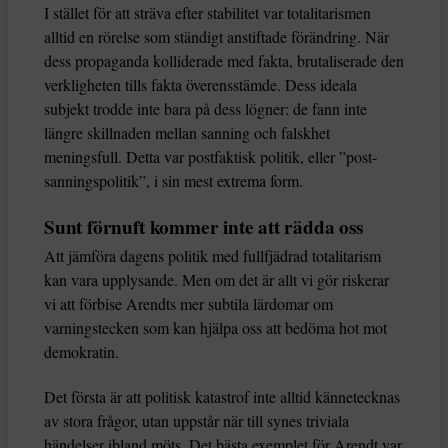
I stället för att sträva efter stabilitet var totalitarismen
alltid en rörelse som ständigt anstiftade förändring. När
dess propaganda kolliderade med fakta, brutaliserade den
verkligheten tills fakta överensstämde. Dess ideala
subjekt trodde inte bara på dess lögner: de fann inte
längre skillnaden mellan sanning och falskhet
meningsfull. Detta var postfaktisk politik, eller ”post-
sanningspolitik”, i sin mest extrema form.
Sunt förnuft kommer inte att rädda oss
Att jämföra dagens politik med fullfjädrad totalitarism
kan vara upplysande. Men om det är allt vi gör riskerar
vi att förbise Arendts mer subtila lärdomar om
varningstecken som kan hjälpa oss att bedöma hot mot
demokratin.
Det första är att politisk katastrof inte alltid kännetecknas
av stora frågor, utan uppstår när till synes triviala
händelser ibland möts. Det bästa exemplet för Arendt var