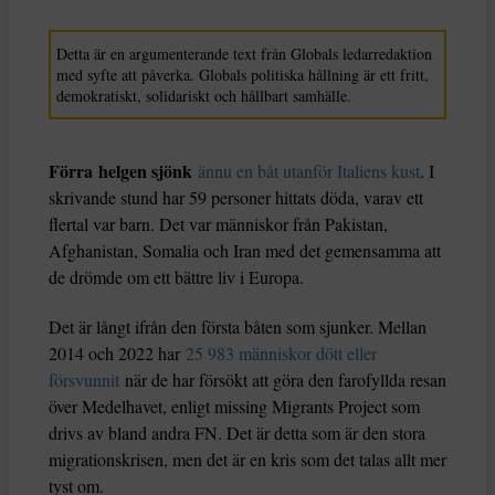
Detta är en argumenterande text från Globals ledarredaktion
med syfte att påverka. Globals politiska hållning är ett fritt,
demokratiskt, solidariskt och hållbart samhälle.
Förra
helgen sjönk
ännu en båt utanför Italiens kust
. I
skrivande stund har 59 personer hittats döda, varav ett
flertal var barn. Det var människor från Pakistan,
Afghanistan, Somalia och Iran med det gemensamma att
de drömde om ett bättre liv i Europa.
Det är långt ifrån den första båten som sjunker. Mellan
2014 och 2022 har
25 983 människor dött eller
försvunnit
när de har försökt att göra den farofyllda resan
över Medelhavet, enligt missing Migrants Project som
drivs av bland andra FN. Det är detta som är den stora
migrationskrisen, men det är en kris som det talas allt mer
tyst om.