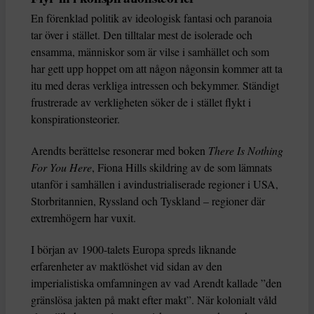
En förenklad politik av ideologisk fantasi och paranoia
tar över i stället. Den tilltalar mest de isolerade och
ensamma, människor som är vilse i samhället och som
har gett upp hoppet om att någon någonsin kommer att ta
itu med deras verkliga intressen och bekymmer. Ständigt
frustrerade av verkligheten söker de i stället flykt i
konspirationsteorier.
Arendts berättelse resonerar med boken
There Is Nothing
For You Here
, Fiona Hills skildring av de som lämnats
utanför i samhällen i avindustrialiserade regioner i USA,
Storbritannien, Ryssland och Tyskland – regioner där
extremhögern har vuxit.
I början av 1900-talets Europa spreds liknande
erfarenheter av maktlöshet vid sidan av den
imperialistiska omfamningen av vad Arendt kallade ”den
gränslösa jakten på makt efter makt”. När kolonialt våld