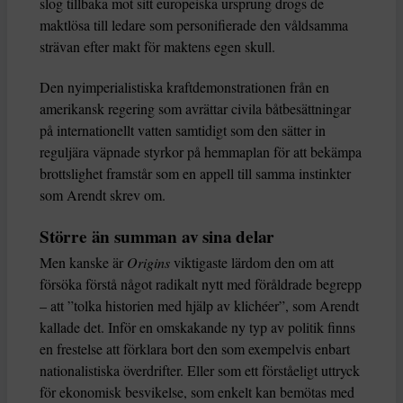
slog tillbaka mot sitt europeiska ursprung drogs de
maktlösa till ledare som personifierade den våldsamma
strävan efter makt för maktens egen skull.
Den nyimperialistiska kraftdemonstrationen från en
amerikansk regering som avrättar civila båtbesättningar
på internationellt vatten samtidigt som den sätter in
reguljära väpnade styrkor på hemmaplan för att bekämpa
brottslighet framstår som en appell till samma instinkter
som Arendt skrev om.
Större än summan av sina delar
Men kanske är
Origins
viktigaste lärdom den om att
försöka förstå något radikalt nytt med föråldrade begrepp
– att ”tolka historien med hjälp av klichéer”, som Arendt
kallade det. Inför en omskakande ny typ av politik finns
en frestelse att förklara bort den som exempelvis enbart
nationalistiska överdrifter. Eller som ett förståeligt uttryck
för ekonomisk besvikelse, som enkelt kan bemötas med