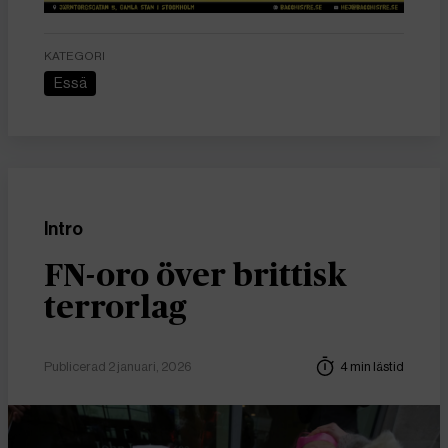
KATEGORI
Essä
Intro
FN-oro över brittisk
terrorlag
Publicerad 2 januari, 2026
4 min lästid