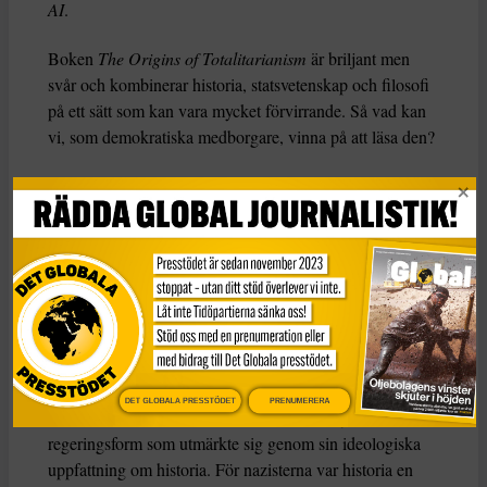
AI
.
Boken
The Origins of Totalitarianism
är briljant men
svår och kombinerar historia, statsvetenskap och filosofi
på ett sätt som kan vara mycket förvirrande. Så vad kan
vi, som demokratiska medborgare, vinna på att läsa den?
Arendt föddes i en sekulär tyskjudisk familj år 1906 och
studerade filosofi under Martin Heidegger och Karl
Jaspers innan hon övergick till sionistisk aktivism i Berlin
i början av 1930-talet. Efter en kontakt med gestapo
flydde hon till Frankrike och lämnade Europa 1941 för
USA. Så när hon började forska om boken Origins i
början av 1940-talet var hon inte främmande för
totalitarism.
DET GLOBALA PRESSTÖDET
PRENUMERERA
Totalitarism, menade hon, var en radikalt ny
regeringsform som utmärkte sig genom sin ideologiska
uppfattning om historia. För nazisterna var historia en