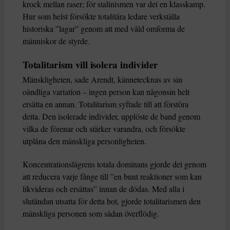
krock mellan raser; för stalinismen var det en klasskamp.
Hur som helst försökte totalitära ledare verkställa
historiska ”lagar” genom att med våld omforma de
människor de styrde.
Totalitarism vill isolera individer
Mänskligheten, sade Arendt, kännetecknas av sin
oändliga variation – ingen person kan någonsin helt
ersätta en annan. Totalitarism syftade till att förstöra
detta. Den isolerade individer, upplöste de band genom
vilka de förenar och stärker varandra, och försökte
utplåna den mänskliga personligheten.
Koncentrationslägrens totala dominans gjorde det genom
att reducera varje fånge till ”en bunt reaktioner som kan
likvideras och ersättas” innan de dödas. Med alla i
slutändan utsatta för detta hot, gjorde totalitarismen den
mänskliga personen som sådan överflödig.