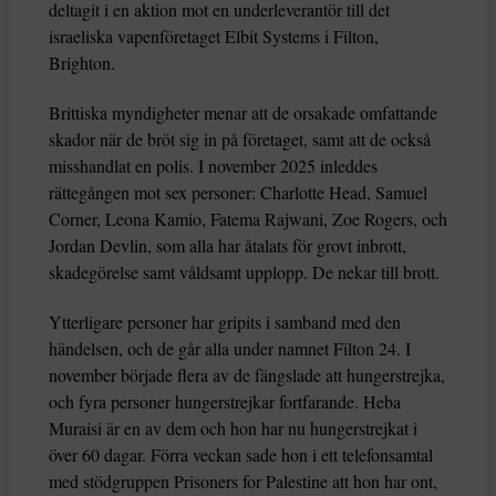
deltagit i en aktion mot en underleverantör till det
israeliska vapenföretaget Elbit Systems i Filton,
Brighton.
Brittiska myndigheter menar att de orsakade omfattande
skador när de bröt sig in på företaget, samt att de också
misshandlat en polis. I november 2025 inleddes
rättegången mot sex personer: Charlotte Head, Samuel
Corner, Leona Kamio, Fatema Rajwani, Zoe Rogers, och
Jordan Devlin, som alla har åtalats för grovt inbrott,
skadegörelse samt våldsamt upplopp. De nekar till brott.
Ytterligare personer har gripits i samband med den
händelsen, och de går alla under namnet Filton 24. I
november började flera av de fängslade att hungerstrejka,
och fyra personer hungerstrejkar fortfarande. Heba
Muraisi är en av dem och hon har nu hungerstrejkat i
över 60 dagar. Förra veckan sade hon i ett telefonsamtal
med stödgruppen Prisoners for Palestine att hon har ont,