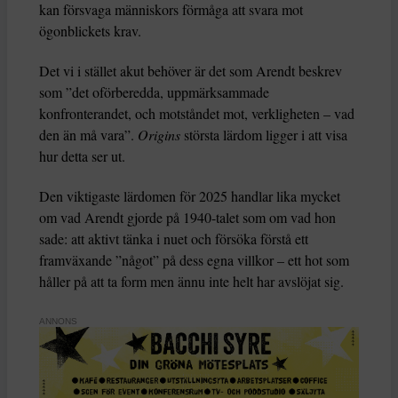
kan försvaga människors förmåga att svara mot
ögonblickets krav.
Det vi i stället akut behöver är det som Arendt beskrev
som ”det oförberedda, uppmärksammade
konfronterandet, och motståndet mot, verkligheten – vad
den än må vara”.
Origins
största lärdom ligger i att visa
hur detta ser ut.
Den viktigaste lärdomen för 2025 handlar lika mycket
om vad Arendt gjorde på 1940-talet som om vad hon
sade: att aktivt tänka i nuet och försöka förstå ett
framväxande ”något” på dess egna villkor – ett hot som
håller på att ta form men ännu inte helt har avslöjat sig.
ANNONS