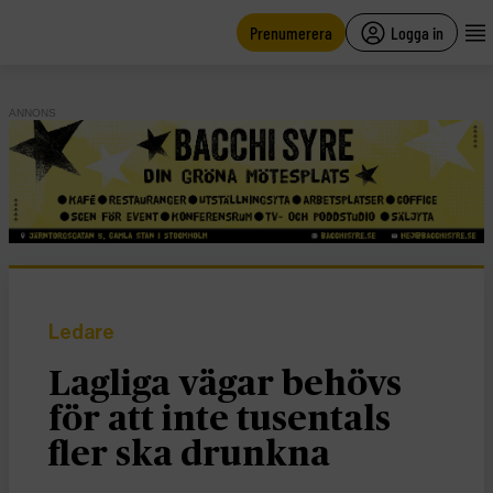
main
content
Prenumerera
Logga in
ANNONS
Ledare
Lagliga vägar behövs
för att inte tusentals
fler ska drunkna