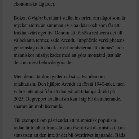
ekonomiska åtgärder.
Boken
Origins
berättar i stället historien om något som är
mycket större än summan av sina delar och som får ett
fruktansvärt eget liv. Genom att försöka reducera det till
välbekanta termer, sade Arendt, ”upphörde verklighetens
genomslag och chock av erfarenheterna att kännas”, och
människor misslyckades med att göra motstånd just när
de som mest behövde göra det.
Men denna lärdom gäller också själva idén om
totalitarism. Den hjälpte Arendt att förstå 1940-talet, men
vi bör inte utgå från att den går att tillämpa direkt på
2025. Begreppet totalitarism kan i sig bli distraherande,
snarare än mobiliserande.
Till exempel: om påståendet att trumpistisk populism
redan är totalitär framstår som överdrivet alarmistiskt, kan
slutsatsen att den inte är det bli överdrivet lugnande. Båda