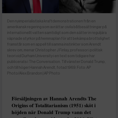
Den nyimperialistiska kraftdemonstrationen från en
amerikansk regering som avrättar civila båtbesättningar på
internationellt vatten samtidigt som den sätter in reguljära
väpnade styrkor på hemmaplan för att bekämpa brottslighet
framstår som en appell till samma instinkter som Arendt
skrev om, menar Christopher J Finlay, professor i politisk
teori vid Durham University i en text som tidigare har
publicerats i The Conversation. Till vänster Donald Trump,
och till höger Hannah Arendt, fotad 1969. Foto: AP
Photo/Alex Brandon | AP Photo
Försäljningen av Hannah Arendts The
Origins of Totalitarianism (1951) sköt i
höjden när Donald Trump vann det