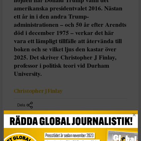
amerikanska presidentvalet 2016. Nästan
ett år in i den andra Trump-
administrationen – och 50 år efter Arendts
död i december 1975 – verkar det här
vara ett lämpligt tillfälle att återvända till
boken och se vilket ljus den kastar över
2025. Det skriver Christopher J Finlay,
professor i politisk teori vid Durham
University.
Christopher J Finlay
Dela
Den här texten har publicerats i The Conversation
under
en Creative Commons-licens och har översatts till