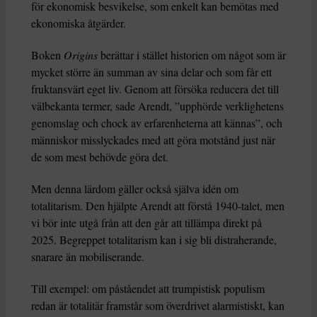
för ekonomisk besvikelse, som enkelt kan bemötas med
ekonomiska åtgärder.
Boken
Origins
berättar i stället historien om något som är
mycket större än summan av sina delar och som får ett
fruktansvärt eget liv. Genom att försöka reducera det till
välbekanta termer, sade Arendt, ”upphörde verklighetens
genomslag och chock av erfarenheterna att kännas”, och
människor misslyckades med att göra motstånd just när
de som mest behövde göra det.
Men denna lärdom gäller också själva idén om
totalitarism. Den hjälpte Arendt att förstå 1940-talet, men
vi bör inte utgå från att den går att tillämpa direkt på
2025. Begreppet totalitarism kan i sig bli distraherande,
snarare än mobiliserande.
Till exempel: om påståendet att trumpistisk populism
redan är totalitär framstår som överdrivet alarmistiskt, kan