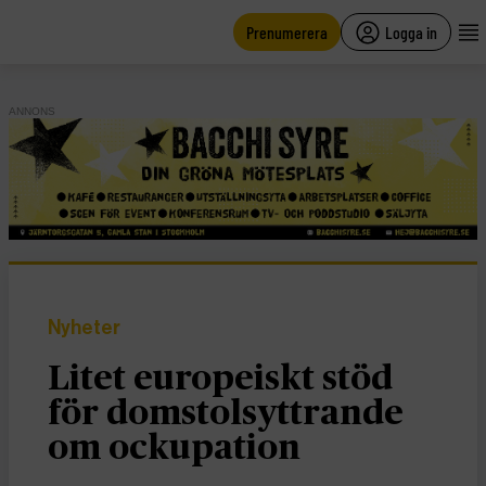
main
content
Prenumerera
Logga in
ANNONS
Nyheter
Litet europeiskt stöd
för domstolsyttrande
om ockupation