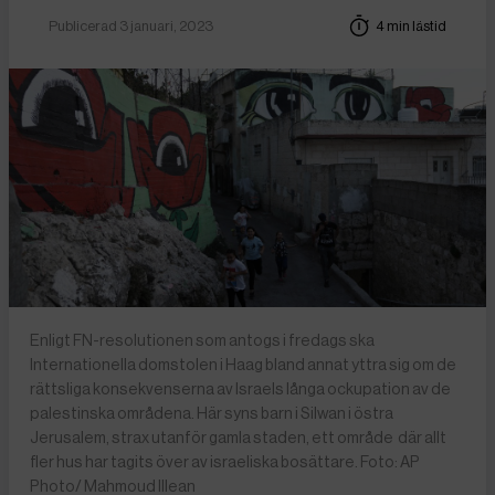
Publicerad 3 januari, 2023
4 min lästid
Enligt FN-resolutionen som antogs i fredags ska
Internationella domstolen i Haag bland annat yttra sig om de
rättsliga konsekvenserna av Israels långa ockupation av de
palestinska områdena. Här syns barn i Silwan i östra
Jerusalem, strax utanför gamla staden, ett område där allt
fler hus har tagits över av israeliska bosättare. Foto: AP
Photo/ Mahmoud Illean