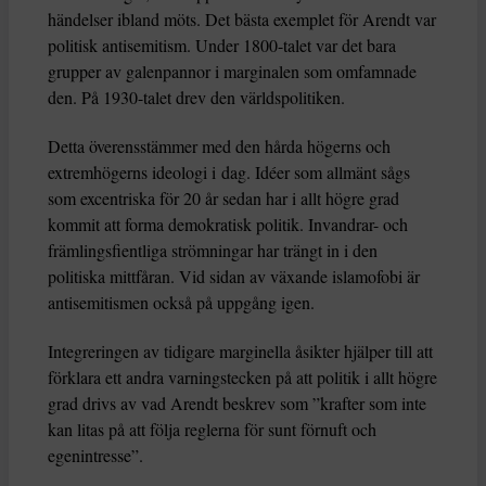
händelser ibland möts. Det bästa exemplet för Arendt var
politisk antisemitism. Under 1800-talet var det bara
grupper av galenpannor i marginalen som omfamnade
den. På 1930-talet drev den världspolitiken.
Detta överensstämmer med den hårda högerns och
extremhögerns ideologi i dag. Idéer som allmänt sågs
som excentriska för 20 år sedan har i allt högre grad
kommit att forma demokratisk politik. Invandrar- och
främlingsfientliga strömningar har trängt in i den
politiska mittfåran. Vid sidan av växande islamofobi är
antisemitismen också på uppgång igen.
Integreringen av tidigare marginella åsikter hjälper till att
förklara ett andra varningstecken på att politik i allt högre
grad drivs av vad Arendt beskrev som ”krafter som inte
kan litas på att följa reglerna för sunt förnuft och
egenintresse”.