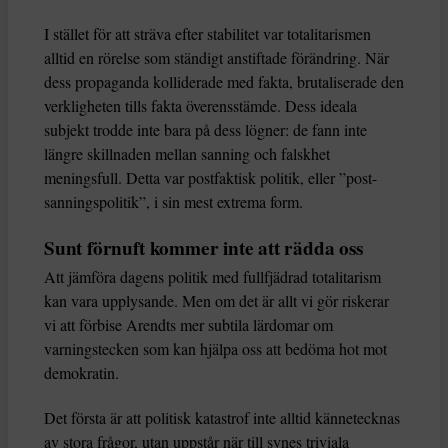
I stället för att sträva efter stabilitet var totalitarismen
alltid en rörelse som ständigt anstiftade förändring. När
dess propaganda kolliderade med fakta, brutaliserade den
verkligheten tills fakta överensstämde. Dess ideala
subjekt trodde inte bara på dess lögner: de fann inte
längre skillnaden mellan sanning och falskhet
meningsfull. Detta var postfaktisk politik, eller ”post-
sanningspolitik”, i sin mest extrema form.
Sunt förnuft kommer inte att rädda oss
Att jämföra dagens politik med fullfjädrad totalitarism
kan vara upplysande. Men om det är allt vi gör riskerar
vi att förbise Arendts mer subtila lärdomar om
varningstecken som kan hjälpa oss att bedöma hot mot
demokratin.
Det första är att politisk katastrof inte alltid kännetecknas
av stora frågor, utan uppstår när till synes triviala