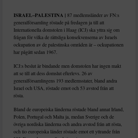
ISRAEL–PALESTINA |
87 medlemsländer av FN:s
generalförsamling röstade på fredagen ja till att
Internationella domstolen i Haag (ICJ) ska yttra sig om
frågan för vilka de rättsliga konsekvenserna av Israels
ockupation av de palestinska områden är – ockupationen
har pågått sedan 1967.
ICJ:s beslut är bindande men domstolen har ingen makt
att se till att dess domslut efterlevs. 26 av
generalförsamlingens 193 medlemsstater, bland andra
Israel och USA, röstade emot och 53 avstod från att
rösta.
Bland de europeiska länderna röstade bland annat Irland,
Polen, Portugal och Malta ja, medan Sverige och de
övriga nordiska länderna och andra avstod från att rösta,
och tio europeiska länder röstade emot ett yttrande från