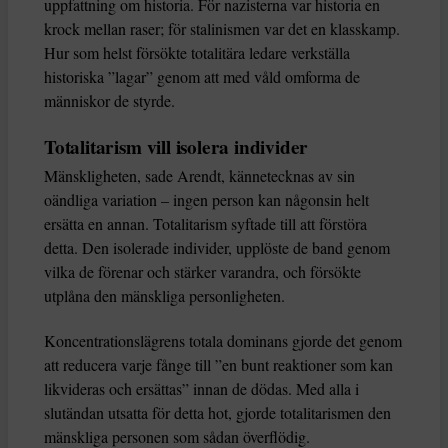
uppfattning om historia. För nazisterna var historia en
krock mellan raser; för stalinismen var det en klasskamp.
Hur som helst försökte totalitära ledare verkställa
historiska ”lagar” genom att med våld omforma de
människor de styrde.
Totalitarism vill isolera individer
Mänskligheten, sade Arendt, kännetecknas av sin
oändliga variation – ingen person kan någonsin helt
ersätta en annan. Totalitarism syftade till att förstöra
detta. Den isolerade individer, upplöste de band genom
vilka de förenar och stärker varandra, och försökte
utplåna den mänskliga personligheten.
Koncentrationslägrens totala dominans gjorde det genom
att reducera varje fånge till ”en bunt reaktioner som kan
likvideras och ersättas” innan de dödas. Med alla i
slutändan utsatta för detta hot, gjorde totalitarismen den
mänskliga personen som sådan överflödig.