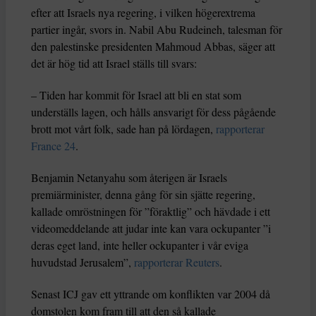
efter att Israels nya regering, i vilken högerextrema
partier ingår, svors in. Nabil Abu Rudeineh, talesman för
den palestinske presidenten Mahmoud Abbas, säger att
det är hög tid att Israel ställs till svars:
– Tiden har kommit för Israel att bli en stat som
underställs lagen, och hålls ansvarigt för dess pågående
brott mot vårt folk, sade han på lördagen,
rapporterar
France 24
.
Benjamin Netanyahu som återigen är Israels
premiärminister, denna gång för sin sjätte regering,
kallade omröstningen för ”föraktlig” och hävdade i ett
videomeddelande att judar inte kan vara ockupanter ”i
deras eget land, inte heller ockupanter i vår eviga
huvudstad Jerusalem”,
rapporterar Reuters
.
Senast ICJ gav ett yttrande om konflikten var 2004 då
domstolen kom fram till att den så kallade