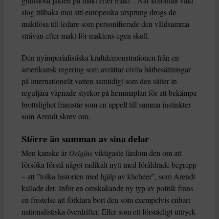
gränslösa jakten på makt efter makt”. När kolonialt våld
slog tillbaka mot sitt europeiska ursprung drogs de
maktlösa till ledare som personifierade den våldsamma
strävan efter makt för maktens egen skull.
Den nyimperialistiska kraftdemonstrationen från en
amerikansk regering som avrättar civila båtbesättningar
på internationellt vatten samtidigt som den sätter in
reguljära väpnade styrkor på hemmaplan för att bekämpa
brottslighet framstår som en appell till samma instinkter
som Arendt skrev om.
Större än summan av sina delar
Men kanske är
Origins
viktigaste lärdom den om att
försöka förstå något radikalt nytt med föråldrade begrepp
– att ”tolka historien med hjälp av klichéer”, som Arendt
kallade det. Inför en omskakande ny typ av politik finns
en frestelse att förklara bort den som exempelvis enbart
nationalistiska överdrifter. Eller som ett förståeligt uttryck