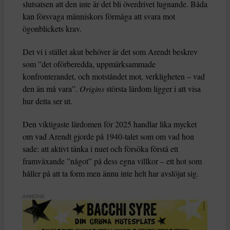
slutsatsen att den inte är det bli överdrivet lugnande. Båda
kan försvaga människors förmåga att svara mot
ögonblickets krav.
Det vi i stället akut behöver är det som Arendt beskrev
som ”det oförberedda, uppmärksammade
konfronterandet, och motståndet mot, verkligheten – vad
den än må vara”.
Origins
största lärdom ligger i att visa
hur detta ser ut.
Den viktigaste lärdomen för 2025 handlar lika mycket
om vad Arendt gjorde på 1940-talet som om vad hon
sade: att aktivt tänka i nuet och försöka förstå ett
framväxande ”något” på dess egna villkor – ett hot som
håller på att ta form men ännu inte helt har avslöjat sig.
ANNONS