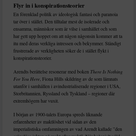
Flyr in i konspirationsteorier
En förenklad politik av ideologisk fantasi och paranoia
tar över i stället. Den tilltalar mest de isolerade och
ensamma, människor som är vilse i samhället och som
har gett upp hoppet om att någon någonsin kommer att ta
itu med deras verkliga intressen och bekymmer. Ständigt
frustrerade av verkligheten söker de i stället flykt i
konspirationsteorier.
Arendts berättelse resonerar med boken
There Is Nothing
For You Here
, Fiona Hills skildring av de som lämnats
utanför i samhällen i avindustrialiserade regioner i USA,
Storbritannien, Ryssland och Tyskland – regioner där
extremhögern har vuxit.
I början av 1900-talets Europa spreds liknande
erfarenheter av maktlöshet vid sidan av den
imperialistiska omfamningen av vad Arendt kallade ”den