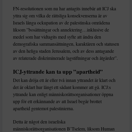
FN-resolutionen som nu har antagits innebär att ICJ ska
yttra sig om vilka de rättsliga konsekvenserna är av
Israels långa ockupation av de palestinska områdena
liksom ”bosättningar och annektering…inklusive de
medel som har vidtagits med syfte att ändra den
demografiska sammansättningen, karaktären och statusen
av den heliga staden Jerusalem, och av dess antagande
av relaterade diskriminerade lagstiftningar och åtgärder”.
ICJ-yttrande kan ta upp ”apartheid”
Det kan dröja ett år eller två innan yttrandet är klart och
det är oklart hur långt ett sådant kommer att gå. ICJ:s
yttrande kan enligt människorättsorganisationer öppna
upp för ett erkännande av att Israel begår brottet
apartheid gentemot palestinierna.
Detta är något den israeliska
människorättsorganisationen B’Tselem, liksom Human