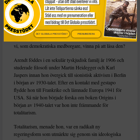
svenska av Tidningen Globals redaktion med hjälp av
AI
.
Boken
The Origins of Totalitarianism
är briljant men
svår och kombinerar historia, statsvetenskap och filosofi
DET GLOBALA PRESSTÖDET
PRENUMERERA
på ett sätt som kan vara mycket förvirrande. Så vad kan
vi, som demokratiska medborgare, vinna på att läsa den?
Arendt föddes i en sekulär tyskjudisk familj år 1906 och
studerade filosofi under Martin Heidegger och Karl
Jaspers innan hon övergick till sionistisk aktivism i Berlin
i början av 1930-talet. Efter en kontakt med gestapo
flydde hon till Frankrike och lämnade Europa 1941 för
USA. Så när hon började forska om boken Origins i
början av 1940-talet var hon inte främmande för
totalitarism.
Totalitarism, menade hon, var en radikalt ny
regeringsform som utmärkte sig genom sin ideologiska