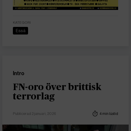
KATEGORI
Essä
Intro
FN-oro över brittisk
terrorlag
Publicerad 2 januari, 2026
4 min lästid