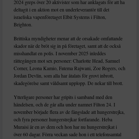
2024 greps över 20 aktivister som har anklagats för att ha
deltagit i en aktion mot en underleverantör till det
israeliska vapenföretaget Elbit Systems i Filton,
Brighton.
Brittiska myndigheter menar att de orsakade omfattande
skador när de bröt sig in på företaget, samt att de också
misshandlat en polis. I november 2025 inleddes
rättegången mot sex personer: Charlotte Head, Samuel
Corner, Leona Kamio, Fatema Rajwani, Zoe Rogers, och
Jordan Devlin, som alla har åtalats för grovt inbrott,
skadegörelse samt våldsamt upplopp. De nekar till brott.
Ytterligare personer har gripits i samband med den
händelsen, och de går alla under namnet Filton 24. I
november började flera av de fängslade att hungerstrejka,
och fyra personer hungerstrejkar fortfarande. Heba
Muraisi är en av dem och hon har nu hungerstrejkat i
över 60 dagar. Förra veckan sade hon i ett telefonsamtal