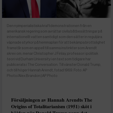
Den nyimperialistiska kraftdemonstrationen från en
amerikansk regering som avrättar civila båtbesättningar på
internationellt vatten samtidigt som den sätter in reguljära
väpnade styrkor på hemmaplan för att bekämpa brottslighet
framstår som en appell till samma instinkter som Arendt
skrev om, menar Christopher J Finlay, professor i politisk
teori vid Durham University i en text som tidigare har
publicerats i The Conversation. Till vänster Donald Trump,
och till höger Hannah Arendt, fotad 1969. Foto: AP
Photo/Alex Brandon | AP Photo
Försäljningen av Hannah Arendts The
Origins of Totalitarianism (1951) sköt i
höjden när Donald Trump vann det