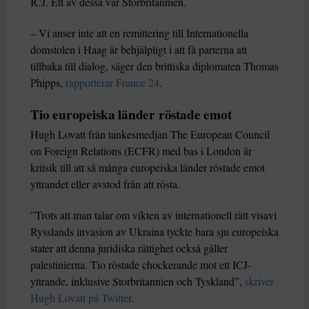
ICJ. Ett av dessa var Storbritannien.
– Vi anser inte att en remittering till Internationella
domstolen i Haag är behjälpligt i att få parterna att
tillbaka till dialog, säger den brittiska diplomaten Thomas
Phipps,
rapporterar France 24
.
Tio europeiska länder röstade emot
Hugh Lovatt från tankesmedjan The European Council
on Foreign Relations (ECFR) med bas i London är
kritsik till att så många europeiska länder röstade emot
yttrandet eller avstod från att rösta.
”Trots att man talar om vikten av internationell rätt visavi
Rysslands invasion av Ukraina tyckte bara sju europeiska
stater att denna juridiska rättighet också gäller
palestinierna. Tio röstade chockerande mot ett ICJ-
yttrande, inklusive Storbritannien och Tyskland”,
skriver
Hugh Lovatt på Twitter
.