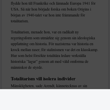
flydde hon till Frankrike och lämnade Europa 1941 för
USA. Så när hon började forska om boken Origins i
början av 1940-talet var hon inte främmande för
totalitarism.
Totalitarism, menade hon, var en radikalt ny
regeringsform som utmärkte sig genom sin ideologiska
uppfattning om historia. För nazisterna var historia en
krock mellan raser; för stalinismen var det en klasskamp.
Hur som helst försökte totalitära ledare verkställa
historiska ”lagar” genom att med våld omforma de
människor de styrde.
Totalitarism vill isolera individer
Mänskligheten, sade Arendt, kännetecknas av sin
oändliga variation – ingen person kan någonsin helt
ersätta en annan. Totalitarism syftade till att förstöra
detta. Den isolerade individer, upplöste de band genom
vilka de förenar och stärker varandra, och försökte