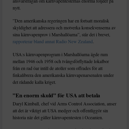
ansvarsfrågan om kärnvapentesternas enorma följder på
nytt.
”Den amerikanska regeringen har en fortsatt moralisk
skyldighet att adressera och motverka konsekvenserna av
sina kärnvapenprov i Marshallöarna”, står det i brevet,
rapporterar bland annat Radio New Zealand
.
USA:s kärnvapenprogram i Marshallöarna ägde rum
mellan 1946 och 1958 och tvångsförflyttade lokalbor
från en rad öar intill de atoller som offrades för att
finkalibrera den amerikanska kärnvapenarsenalen under
det rådande kalla kriget.
”En enorm skuld” för USA att betala
Daryl Kimball, chef vid Arms Control Association, anser
att det är viktigt att USA medger och offentliggör sin
historia när det gäller kärnvapentesten i Oceanien.