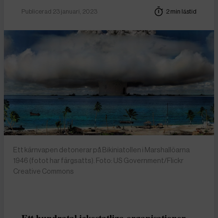
Publicerad 23 januari, 2023
2 min lästid
Ett kärnvapen detonerar på Bikiniatollen i Marshallöarna
1946 (fotot har färgsatts). Foto: US Government/Flickr
Creative Commons
Ett hundratal ickestatliga organisationer