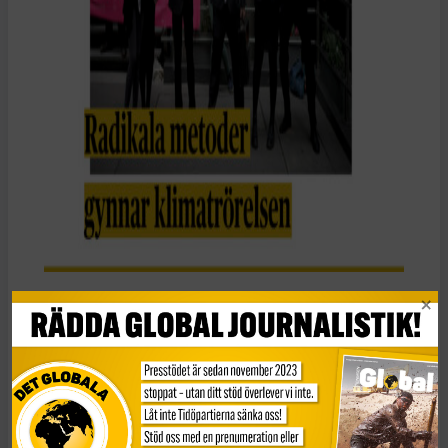
Alltjämt tampas Marshallöarna med hög radioaktivitet,
förgiftade jordar och vattendrag
samt fortsatt
höga fall av
cancersjukdomar
som kopplas samman med
kärnvapenproverna.
Högre radioaktiva nivåer än Tjernobyl