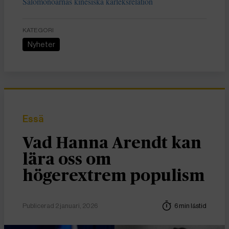
Salomonöarnas kinesiska kärleksrelation
KATEGORI
Nyheter
Essä
Vad Hanna Arendt kan
lära oss om
högerextrem populism
Publicerad 2 januari, 2026
6 min lästid