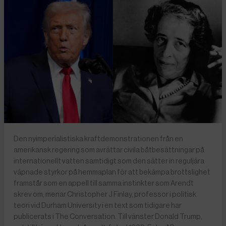
Den nyimperialistiska kraftdemonstrationen från en
amerikansk regering som avrättar civila båtbesättningar på
internationellt vatten samtidigt som den sätter in reguljära
väpnade styrkor på hemmaplan för att bekämpa brottslighet
framstår som en appell till samma instinkter som Arendt
skrev om, menar Christopher J Finlay, professor i politisk
teori vid Durham University i en text som tidigare har
publicerats i The Conversation. Till vänster Donald Trump,