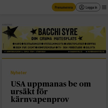
main
content
Prenumerera
Logga in
ANNONS
Nyheter
USA uppmanas be om
ursäkt för
kärnvapenprov