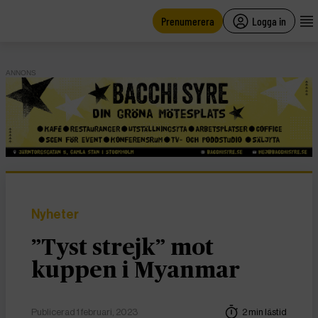
main
content
Prenumerera
Logga in
ANNONS
Nyheter
”Tyst strejk” mot
kuppen i Myanmar
Publicerad 1 februari, 2023
2 min lästid