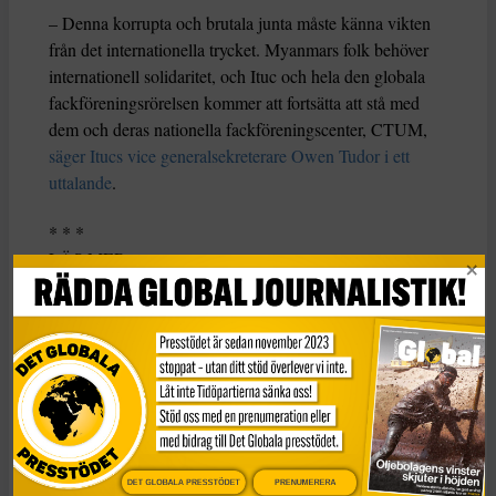
– Denna korrupta och brutala junta måste känna vikten
från det internationella trycket. Myanmars folk behöver
internationell solidaritet, och Ituc och hela den globala
fackföreningsrörelsen kommer att fortsätta att stå med
dem och deras nationella fackföreningscenter, CTUM,
säger Itucs vice generalsekreterare Owen Tudor i ett
uttalande
.
* * *
LÄS MER
Fackliga aktivister gripna i Myanmar
FN: Bevis om brott mot mänskligheten i Myanmar
FN ger klartecken till folkmordsprocess mot Myanmars
junta
KATEGORI
Nyheter
DET GLOBALA PRESSTÖDET
PRENUMERERA