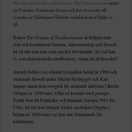
Den här texten har publicerats i The Conversation
under
en Creative Commons-licens och har översatts till
svenska av Tidningen Globals redaktion med hjälp av
AI
.
Boken
The Origins of Totalitarianism
är briljant men
svår och kombinerar historia, statsvetenskap och filosofi
på ett sätt som kan vara mycket förvirrande. Så vad kan
vi, som demokratiska medborgare, vinna på att läsa den?
Arendt föddes i en sekulär tyskjudisk familj år 1906 och
studerade filosofi under Martin Heidegger och Karl
Jaspers innan hon övergick till sionistisk aktivism i Berlin
i början av 1930-talet. Efter en kontakt med gestapo
flydde hon till Frankrike och lämnade Europa 1941 för
USA. Så när hon började forska om boken Origins i
början av 1940-talet var hon inte främmande för
totalitarism.