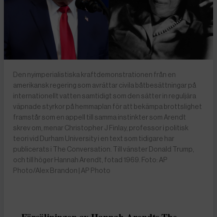
Den nyimperialistiska kraftdemonstrationen från en
amerikansk regering som avrättar civila båtbesättningar på
internationellt vatten samtidigt som den sätter in reguljära
väpnade styrkor på hemmaplan för att bekämpa brottslighet
framstår som en appell till samma instinkter som Arendt
skrev om, menar Christopher J Finlay, professor i politisk
teori vid Durham University i en text som tidigare har
publicerats i The Conversation. Till vänster Donald Trump,
och till höger Hannah Arendt, fotad 1969. Foto: AP
Photo/Alex Brandon | AP Photo
Försäljningen av Hannah Arendts The