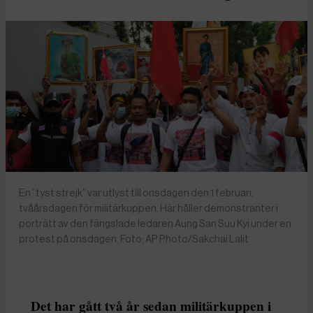
En ”tyst strejk” var utlyst till onsdagen den 1 februari,
tvåårsdagen för militärkuppen. Här håller demonstranter i
porträtt av den fängslade ledaren Aung San Suu Kyi under en
protest på onsdagen. Foto: AP Photo/Sakchai Lalit
Det har gått två år sedan militärkuppen i