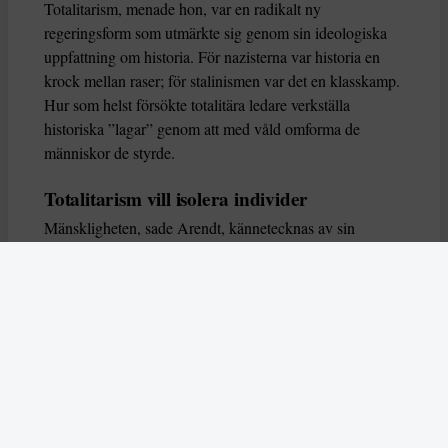
Totalitarism, menade hon, var en radikalt ny
regeringsform som utmärkte sig genom sin ideologiska
uppfattning om historia. För nazisterna var historia en
krock mellan raser; för stalinismen var det en klasskamp.
Hur som helst försökte totalitära ledare verkställa
historiska ”lagar” genom att med våld omforma de
människor de styrde.
Totalitarism vill isolera individer
Mänskligheten, sade Arendt, kännetecknas av sin
oändliga variation – ingen person kan någonsin helt
ersätta en annan. Totalitarism syftade till att förstöra
detta. Den isolerade individer, upplöste de band genom
vilka de förenar och stärker varandra, och försökte
utplåna den mänskliga personligheten.
Koncentrationslägrens totala dominans gjorde det genom
att reducera varje fånge till ”en bunt reaktioner som kan
likvideras och ersättas” innan de dödas. Med alla i