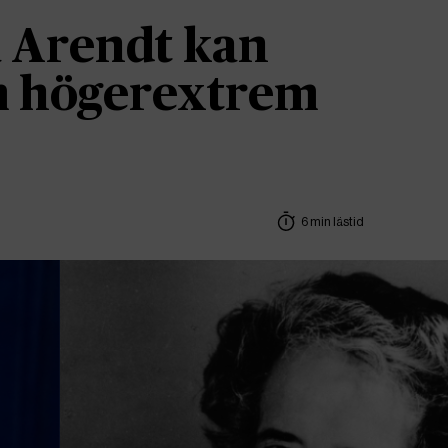
 Arendt kan
om högerextrem
6 min lästid