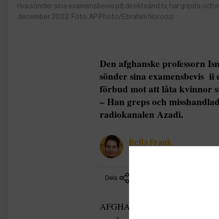
riva sönder sina examensbevis på direktsänd tv, har gripits och 
december 2022. Foto: AP Photo/Ebrahim Noroozi
Den afghanske professorn Isma
sönder sina examensbevis ii d
förbud mot att låta kvinnor s
– Han greps och misshandlades
radiokanalen Azadi.
Bella Frank
Chefredaktör
Dela
AFGHANISTAN | Ismail Mashal är 