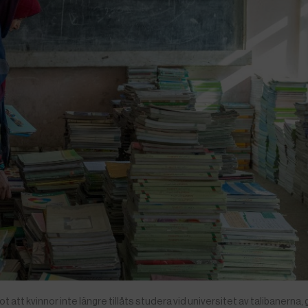
 att kvinnor inte längre tillåts studera vid universitet av talibanerna,