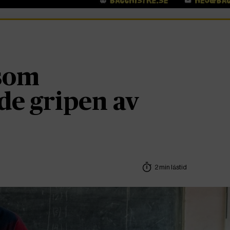
 som
de gripen av
2 min lästid