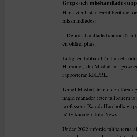
Greps och misshandlades upp
Hans vän Ustad Farid berättar fö
misshandlades:
– De misshandlade honom för att h
en okänd plats.
Enligt en taliban från landets in
Hammad, ska Mashal ha ”provocera
rapporterar RFE/RL.
Ismail Mashal är inte den första 
några månader efter talibanernas 
professor i Kabul. Han hölls gripen
på tv-kanalen Tolo News.
Under 2022 införde talibanerna al
måste kvinnor täcka ansiktet i de