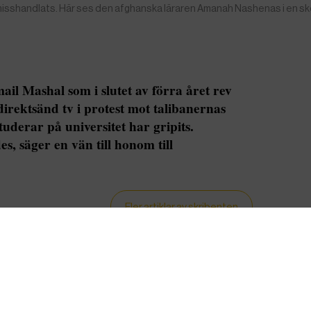
misshandlats. Här ses den afghanska läraren Amanah Nashenas i en skol
il Mashal som i slutet av förra året rev
irektsänd tv i protest mot talibanernas
tuderar på universitet har gripits.
, säger en vän till honom till
Fler artiklar av skribenten
en av flera afghanska professorer och lärare