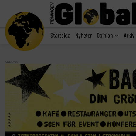
main
content
Startsida
Nyheter
Opinion
Arkiv
ANNONS