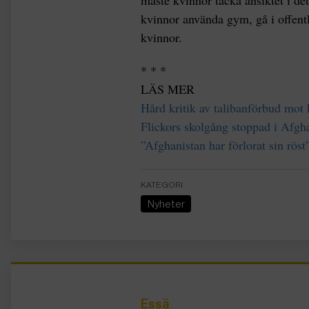
kvinnor använda gym, gå i offentli
kvinnor.
* * *
LÄS MER
Hård kritik av talibanförbud mot 
Flickors skolgång stoppad i Afgh
”Afghanistan har förlorat sin röst
KATEGORI
Nyheter
Essä