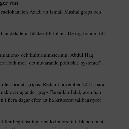
ger vän
r radiokanalen Azadi att Ismail Mashal greps och
an delade ut böcker till folket. De tog honom till
formations- och kulturministerium, Abdul Haq
t folk mot [det nuvarande politiska] systemet”,
professorn att gripas. Redan i november 2021, bara
maktövertagande, greps Faizullah Jalal, även han
 i flera dagar efter att ha kritiserat talibanstyret
lt fler begränsningar av kvinnors rätt, bland annat
t offentliga rummet igen. Under hösten förbjöds