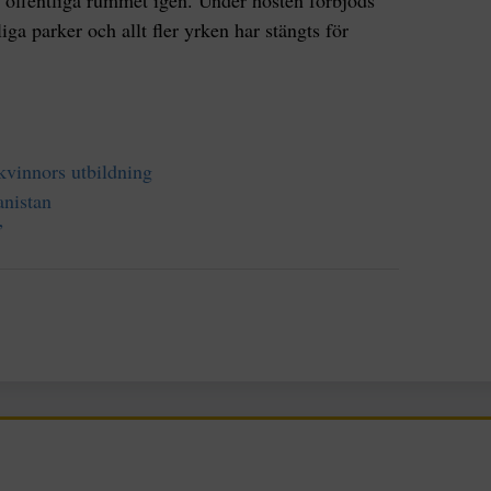
ga parker och allt fler yrken har stängts för
kvinnors utbildning
anistan
”