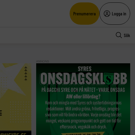
Prenumerera
Logga in
Sök
ANNONS