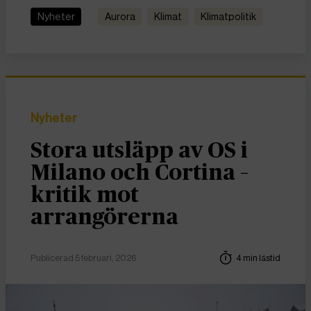
Nyheter
Aurora
Klimat
Klimatpolitik
Nyheter
Stora utsläpp av OS i
Milano och Cortina –
kritik mot
arrangörerna
Publicerad 5 februari, 2026
4 min lästid