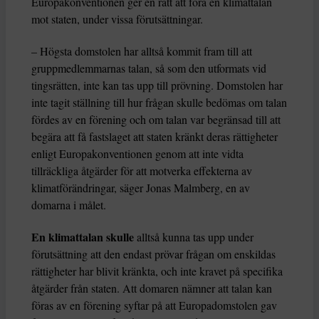
Europakonventionen ger en rätt att föra en klimattalan
mot staten, under vissa förutsättningar.
– Högsta domstolen har alltså kommit fram till att
gruppmedlemmarnas talan, så som den utformats vid
tingsrätten, inte kan tas upp till prövning. Domstolen har
inte tagit ställning till hur frågan skulle bedömas om talan
fördes av en förening och om talan var begränsad till att
begära att få fastslaget att staten kränkt deras rättigheter
enligt Europakonventionen genom att inte vidta
tillräckliga åtgärder för att motverka effekterna av
klimatförändringar, säger Jonas Malmberg, en av
domarna i målet.
En klimattalan skulle
alltså kunna tas upp under
förutsättning att den endast prövar frågan om enskildas
rättigheter har blivit kränkta, och inte kravet på specifika
åtgärder från staten. Att domaren nämner att talan kan
föras av en förening syftar på att Europadomstolen gav