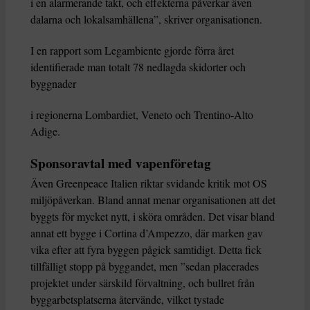
i en alarmerande takt, och effekterna påverkar även
dalarna och lokalsamhällena”, skriver organisationen.
I en rapport som Legambiente gjorde förra året
identifierade man totalt 78 nedlagda skidorter och
byggnader
i regionerna Lombardiet, Veneto och Trentino-Alto
Adige.
Sponsoravtal med vapenföretag
Även Greenpeace Italien riktar svidande kritik mot OS
miljöpåverkan. Bland annat menar organisationen att det
byggts för mycket nytt, i sköra områden. Det visar bland
annat ett bygge i Cortina d’Ampezzo, där marken gav
vika efter att fyra byggen pågick samtidigt. Detta fick
tillfälligt stopp på byggandet, men ”sedan placerades
projektet under särskild förvaltning, och bullret från
byggarbetsplatserna återvände, vilket tystade