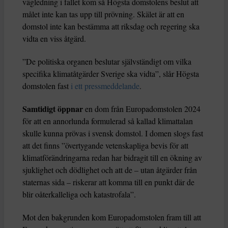
vägledning i fallet kom så Högsta domstolens beslut att
målet inte kan tas upp till prövning. Skälet är att en
domstol inte kan bestämma att riksdag och regering ska
vidta en viss åtgärd.
”De politiska organen beslutar självständigt om vilka
specifika klimatåtgärder Sverige ska vidta”, slår Högsta
domstolen fast
i ett pressmeddelande
.
Samtidigt öppnar
en dom från Europadomstolen 2024
för att en annorlunda formulerad så kallad klimattalan
skulle kunna prövas i svensk domstol. I domen slogs fast
att det finns ”övertygande vetenskapliga bevis för att
klimatförändringarna redan har bidragit till en ökning av
sjuklighet och dödlighet och att de – utan åtgärder från
staternas sida – riskerar att komma till en punkt där de
blir oåterkalleliga och katastrofala”.
Mot den bakgrunden kom Europadomstolen fram till att