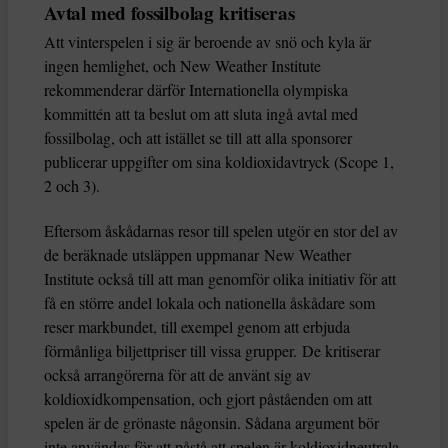
Avtal med fossilbolag kritiseras
Att vinterspelen i sig är beroende av snö och kyla är
ingen hemlighet, och New Weather Institute
rekommenderar därför Internationella olympiska
kommittén att ta beslut om att sluta ingå avtal med
fossilbolag, och att istället se till att alla sponsorer
publicerar uppgifter om sina koldioxidavtryck (Scope 1,
2 och 3).
Eftersom åskådarnas resor till spelen utgör en stor del av
de beräknade utsläppen uppmanar New Weather
Institute också till att man genomför olika initiativ för att
få en större andel lokala och nationella åskådare som
reser markbundet, till exempel genom att erbjuda
förmånliga biljettpriser till vissa grupper. De kritiserar
också arrangörerna för att de använt sig av
koldioxidkompensation, och gjort påståenden om att
spelen är de grönaste någonsin. Sådana argument bör
inte användas för att påstå att spelen är koldioxidneutrala,