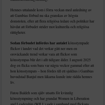
Hennes uttalande kom i förra veckan med anledning av
att Gambias förbud nu ska granskas av högsta
domstolen, efter att flera religiösa ledare och politiker har
hävdat att förbudet strider mot kulturella och religiösa
rättigheter.
Sedan förbudet infördes har antalet
könsstympade
flickor i landet vad det verkar gått ner men en
oroväckande trend verkar vara att flickor som
könsstympas blir det i allt tidigare ålder. I augusti 2025
dog en flicka som bara var några veckor gammal efter att
hon könsstympats – hon fördes till ett sjukhus i Gambias
huvudstad Banjul men läkarna kunde inte rädda hennes
liv.
Fatou Baldeh som själv utsatts för kvinnlig
könsstympning och har grundat Women in Liberation
and Leadership (WILL) sade i samband med flickans