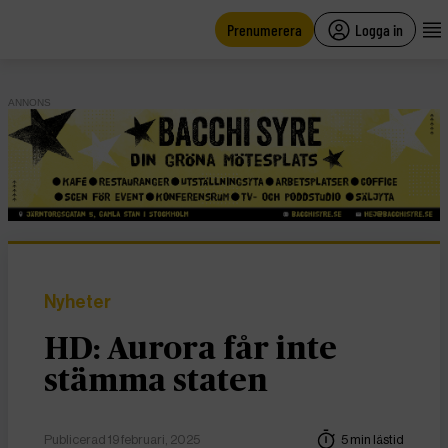
main
content
Prenumerera
Logga in
ANNONS
Nyheter
HD: Aurora får inte
stämma staten
Publicerad 19 februari, 2025
5 min lästid