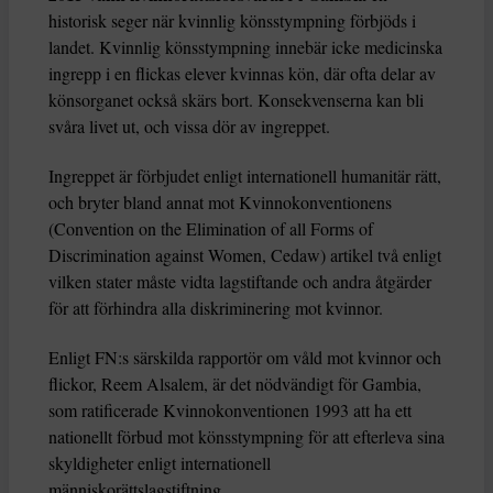
historisk seger när kvinnlig könsstympning förbjöds i
landet. Kvinnlig könsstympning innebär icke medicinska
ingrepp i en flickas elever kvinnas kön, där ofta delar av
könsorganet också skärs bort. Konsekvenserna kan bli
svåra livet ut, och vissa dör av ingreppet.
Ingreppet är förbjudet enligt internationell humanitär rätt,
och bryter bland annat mot Kvinnokonventionens
(Convention on the Elimination of all Forms of
Discrimination against Women, Cedaw) artikel två enligt
vilken stater måste vidta lagstiftande och andra åtgärder
för att förhindra alla diskriminering mot kvinnor.
Enligt FN:s särskilda rapportör om våld mot kvinnor och
flickor, Reem Alsalem, är det nödvändigt för Gambia,
som ratificerade Kvinnokonventionen 1993 att ha ett
nationellt förbud mot könsstympning för att efterleva sina
skyldigheter enligt internationell
människorättslagstiftning.