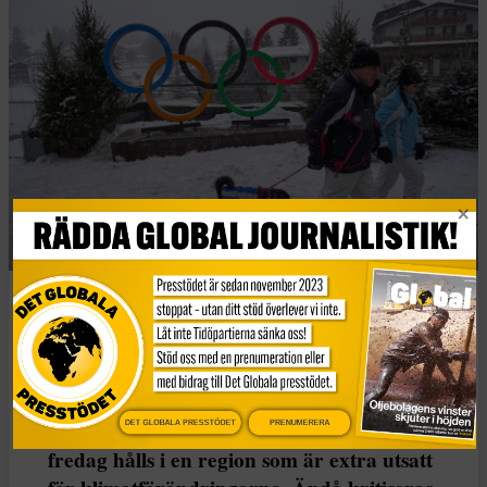
Folk går förbi OS-ringarna inför OS som börjar på fredagen i
Milano och Cortina, Italien. Foto: AP Photo/Fatima Shbair
OS i Milano och Cortina som startar på
DET GLOBALA PRESSTÖDET
PRENUMERERA
fredag hålls i en region som är extra utsatt