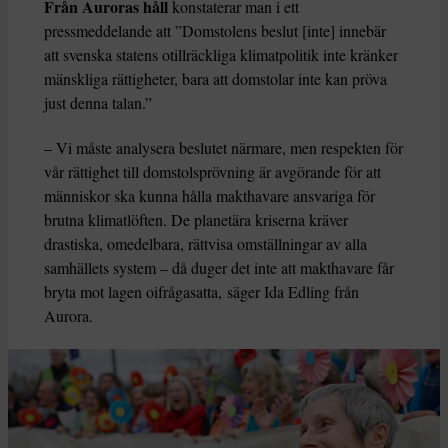
Från Auroras håll
konstaterar man i ett
pressmeddelande att ”Domstolens beslut [inte] innebär
att svenska statens otillräckliga klimatpolitik inte kränker
mänskliga rättigheter, bara att domstolar inte kan pröva
just denna talan.”
– Vi måste analysera beslutet närmare, men respekten för
vår rättighet till domstolsprövning är avgörande för att
människor ska kunna hålla makthavare ansvariga för
brutna klimatlöften. De planetära kriserna kräver
drastiska, omedelbara, rättvisa omställningar av alla
samhällets system – då duger det inte att makthavare får
bryta mot lagen oifrågasatta, säger Ida Edling från
Aurora.