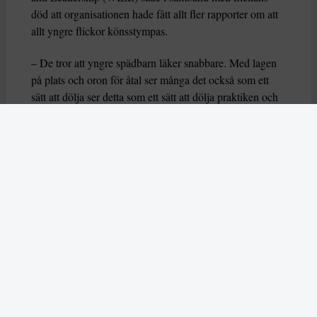
död att organisationen hade fått allt fler rapporter om att
allt yngre flickor könsstympas.
– De tror att yngre spädbarn läker snabbare. Med lagen
på plats och oron för åtal ser många det också som ett
sätt att dölja ser detta som ett sätt att dölja praktiken och
undvika upptäckt, sade hon då.
Hon varnar för att högsta domstolen
nu ska granska
förbudet från 2015, och ser utvecklingen i Gambia som
en del i ett globalt mönster vad gäller flickors och
kvinnors rättigheter.
– Kvinnlig könsstympning är en allvarlig manifestation
av våld mot kvinnor som skadar deras fysiska och
psykologiska hälsa, säger hon och betonar att det faktum
att högsta domstolen tar upp målet är allvarligt i sig.
– Det visar oss att kvinnors rättigheter verkligen är på