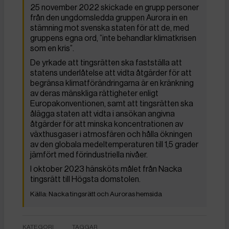
25 november 2022 skickade en grupp personer
från den ungdomsledda gruppen Aurora in en
stämning mot svenska staten för att de, med
gruppens egna ord, ”inte behandlar klimatkrisen
som en kris”.
De yrkade att tingsrätten ska fastställa att
statens underlåtelse att vidta åtgärder för att
begränsa klimatförändringarna är en kränkning
av deras mänskliga rättigheter enligt
Europakonventionen, samt att tingsrätten ska
ålägga staten att vidta i ansökan angivna
åtgärder för att minska koncentrationen av
växthusgaser i atmosfären och hålla ökningen
av den globala medeltemperaturen till 1,5 grader
jämfört med förindustriella nivåer.
I oktober 2023 hänsköts målet från Nacka
tingsrätt till Högsta domstolen.
Nacka tingsrätt och Auroras hemsida
KATEGORI
TAGGAR