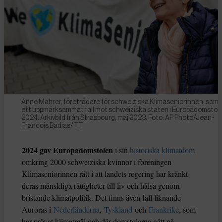
Anne Mahrer, företrädare för schweiziska Klimaseniorinnen, som 
ett uppmärksammat fall mot schweiziska staten i Europadomstol
2024. Arkivbild från Strasbourg, maj 2023. Foto: AP Photo/Jean-
Francois Badias/TT
2024 gav Europadomstolen
i sin
historiska klimatdom
omkring 2000 schweiziska kvinnor i föreningen
Klimaseniorinnen rätt i att landets regering har kränkt
deras mänskliga rättigheter till liv och hälsa genom
bristande klimatpolitik. Det finns även fall liknande
Auroras i
Nederländerna
,
Tyskland
och
Frankrike
, som
har prövat klimatmål och där domstolarna gått på