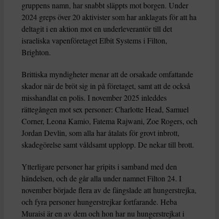
gruppens namn, har snabbt släppts mot borgen. Under
2024 greps över 20 aktivister som har anklagats för att ha
deltagit i en aktion mot en underleverantör till det
israeliska vapenföretaget Elbit Systems i Filton,
Brighton.
Brittiska myndigheter menar att de orsakade omfattande
skador när de bröt sig in på företaget, samt att de också
misshandlat en polis. I november 2025 inleddes
rättegången mot sex personer: Charlotte Head, Samuel
Corner, Leona Kamio, Fatema Rajwani, Zoe Rogers, och
Jordan Devlin, som alla har åtalats för grovt inbrott,
skadegörelse samt våldsamt upplopp. De nekar till brott.
Ytterligare personer har gripits i samband med den
händelsen, och de går alla under namnet Filton 24. I
november började flera av de fängslade att hungerstrejka,
och fyra personer hungerstrejkar fortfarande. Heba
Muraisi är en av dem och hon har nu hungerstrejkat i