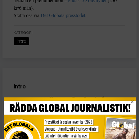
Teckna en prenumeration –
endast 59 öre/nyhet
(250
kr/6 mån).
Stötta oss via
Det Globala presstödet.
KATEGORI
Intro
Intro
FN-oro över brittisk
terrorlag
Publicerad 2 januari, 2026
4 min lästid