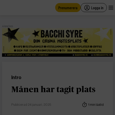
main
content
Prenumerera
Logga in
ANNONS
Intro
Månen har tagit plats
Publicerad 24 januari, 2025
1 min lästid