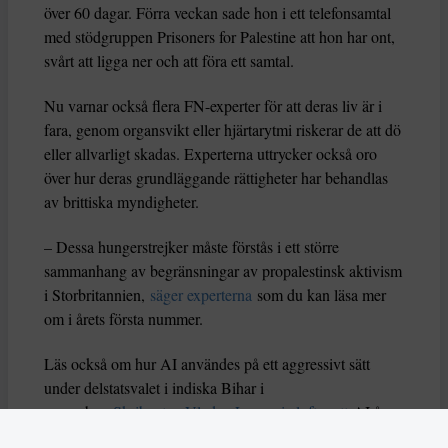
över 60 dagar. Förra veckan sade hon i ett telefonsamtal
med stödgruppen Prisoners for Palestine att hon har ont,
svårt att ligga ner och att föra ett samtal.
Nu varnar också flera FN-experter för att deras liv är i
fara, genom organsvikt eller hjärtarytmi riskerar de att dö
eller allvarligt skadas. Experterna uttrycker också oro
över hur deras grundläggande rättigheter har behandlas
av brittiska myndigheter.
– Dessa hungerstrejker måste förstås i ett större
sammanhang av begränsningar av propalestinsk aktivism
i Storbritannien,
säger experterna
som du kan läsa mer
om i årets första nummer.
Läs också om hur AI användes på ett aggressivt sätt
under delstatsvalet i indiska Bihar i
november.
Skribenten Vladan Lausevic lyfter att
AI å
ena sidan kan bidra till att sprida viktig information och