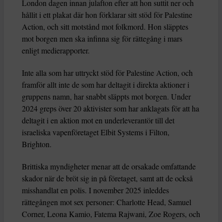
London dagen innan julafton efter att hon suttit ner och
hållit i ett plakat där hon förklarar sitt stöd för Palestine
Action, och sitt motstånd mot folkmord. Hon släpptes
mot borgen men ska infinna sig för rättegång i mars
enligt medierapporter.
Inte alla som har uttryckt stöd för Palestine Action, och
framför allt inte de som har deltagit i direkta aktioner i
gruppens namn, har snabbt släppts mot borgen. Under
2024 greps över 20 aktivister som har anklagats för att ha
deltagit i en aktion mot en underleverantör till det
israeliska vapenföretaget Elbit Systems i Filton,
Brighton.
Brittiska myndigheter menar att de orsakade omfattande
skador när de bröt sig in på företaget, samt att de också
misshandlat en polis. I november 2025 inleddes
rättegången mot sex personer: Charlotte Head, Samuel
Corner, Leona Kamio, Fatema Rajwani, Zoe Rogers, och