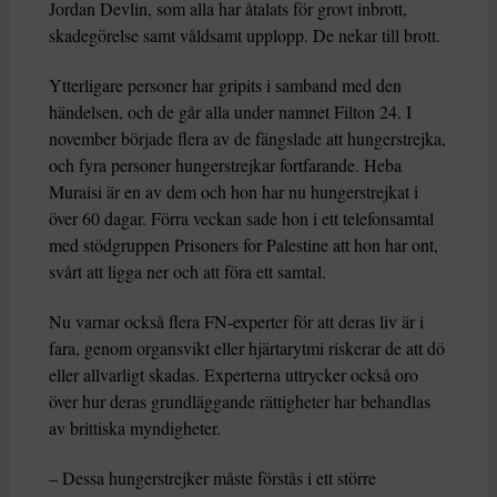
Jordan Devlin, som alla har åtalats för grovt inbrott,
skadegörelse samt våldsamt upplopp. De nekar till brott.
Ytterligare personer har gripits i samband med den
händelsen, och de går alla under namnet Filton 24. I
november började flera av de fängslade att hungerstrejka,
och fyra personer hungerstrejkar fortfarande. Heba
Muraisi är en av dem och hon har nu hungerstrejkat i
över 60 dagar. Förra veckan sade hon i ett telefonsamtal
med stödgruppen Prisoners for Palestine att hon har ont,
svårt att ligga ner och att föra ett samtal.
Nu varnar också flera FN-experter för att deras liv är i
fara, genom organsvikt eller hjärtarytmi riskerar de att dö
eller allvarligt skadas. Experterna uttrycker också oro
över hur deras grundläggande rättigheter har behandlas
av brittiska myndigheter.
– Dessa hungerstrejker måste förstås i ett större