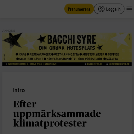
main
content
Prenumerera
Logga in
ANNONS
Intro
Efter
uppmärksammade
klimatprotester