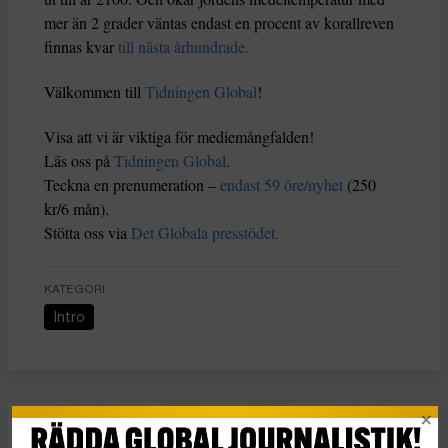
mer än 2 grader väntas endast en procent av korallreven
finnas kvar
till nästa århundrade.
Välkommen till
Tidningen Global
!
Visa att vi är viktiga för mediemångfalden!
Läs oss på
Tidningen Global
.
Teckna en prenumeration –
endast 59 öre/nyhet
(250
kr/6 mån).
Stötta oss via
Det Globala presstödet.
KATEGORI
Intro