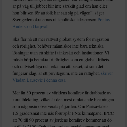
är på väg till jobbet blir inte särskilt glad om han eller
hon blir sen för att folk har satt sig på vägen”, säger
Sverigedemokraternas rättspolitiska talesperson
Pontus
Andersson Garpvall.
Ska fler nå ett mer rättvist globalt system för migration
och rörlighet, behöver människor inte bara tekniska
lösningar utan ett skifte i tänkesätt och institutioner. Vi
måste börja betrakta fri rörlighet som en globalt frihets-
och rättvisefråga och erkänna att passet, så som det
fungerar idag, är ett privilegium, inte en rättighet,
skriver
Vladan Lausevic i denna essä.
Mer än 80 procent av världens korallrev är drabbade av
korallblekning, vilket är den mest omfattande blekningen
som någonsin observerats på jorden. Om Parisavtalets
1,5-gradersmål inte nås förutspår FN:s klimatpanel IPCC
att 70 till 90 procent av jordens korallrev kommer att dö
ut till år 2100. Och ökar jordens medeltemperatur med