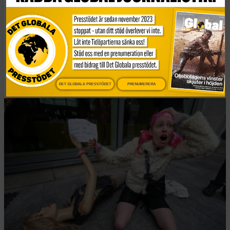
Intro
FN-oro över brittisk
terrorlag
Publicerad 2 januari, 2026
4 min lästid
DET GLOBALA PRESSTÖDET
PRENUMERERA