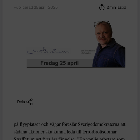
Publicerad 25 april, 2025
2 min lästid
Dela
på flygplatser och vägar föreslår Sverigedemokraterna att
sådana aktioner ska kunna leda till terrorbrottsdomar.
Straffet: minst fyra års fängelse. ”En vanlig arbetare som