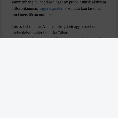
sammanhang av begränsningar av propalestinsk aktivism
i Storbritannien,
säger experterna
som du kan läsa mer
om i årets första nummer.
Läs också om hur AI användes på ett aggressivt sätt
under delstatsvalet i indiska Bihar i
november.
Skribenten Vladan Lausevic lyfter att
AI å
ena sidan kan bidra till att sprida viktig information och
öka politiskt deltagande, men å andra sidan också kan
orsaka problem om den missbrukas. Han skriver: ”Utan
tydliga regler, etiska riktlinjer och system för att granska
falskt innehåll kan AI i sin värsta form stärka just
diktaturer och auktoritära system istället för att förnya
och förbättra demokratin.”
I mitten av december slog två attentatsmän till mot ett
judiskt chanukkafirande på Bondi Beach, dödade femton
människor och skadade många fler. Enligt australisk
polis utreds dådet som en terrorattack och