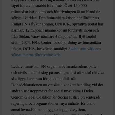
läget för civila snabbt förvärrats. Över 150 000
människor har dödats och fördrivningen är nu bland de
största i världen. Den humanitära krisen har fördjupats.
Enligt FN:s flyktingorgan, UNHCR, operativa portal har
närmare 12 miljoner människor nu fördrivits inom och
från Sudan, varav närmare 4 miljoner har flytt landet
sedan 2023. FN:s kontor för samordning av humanitära
frågor, OCHA, beskriver samtidigt
Sudan som världens
största interna fördrivningskris.
Ledare, ministrar, FN-organ, arbetsmarknadens parter
och civilsamhället slog på onsdagen fast att social rättvisa
ska ligga i centrum för global politik när
Dohadeklarationen nu omsätts i konkret handling vid det
andra världstoppmötet för social utveckling i Doha.
Genom Global Coalition for Social Justice presenterade
regeringar och organisationer nya initiativ för bland
annat levnadslöner, utbyggda trygghetssystem,