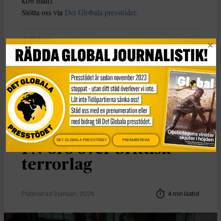
kr/6 mån).
Stötta oss via
Det Globala presstödet.
KATEGORI
Intro
Intro
DET GLOBALA PRESSTÖDET
PRENUMERERA
FN-oro över brittisk
terrorlag
Publicerad 2 januari, 2026
4 min lästid