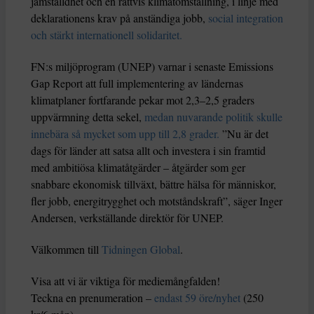
jämställdhet och en rättvis klimatomställning, i linje med
deklarationens krav på anständiga jobb,
social integration
och stärkt internationell solidaritet.
FN:s miljöprogram (UNEP) varnar i senaste Emissions
Gap Report att full implementering av ländernas
klimatplaner fortfarande pekar mot 2,3–2,5 graders
uppvärmning detta sekel,
medan nuvarande politik skulle
innebära så mycket som upp till 2,8 grader.
”Nu är det
dags för länder att satsa allt och investera i sin framtid
med ambitiösa klimatåtgärder – åtgärder som ger
snabbare ekonomisk tillväxt, bättre hälsa för människor,
fler jobb, energitrygghet och motståndskraft”, säger Inger
Andersen, verkställande direktör för UNEP.
Välkommen till
Tidningen Global
.
Visa att vi är viktiga för mediemångfalden!
Teckna en prenumeration –
endast 59 öre/nyhet
(250