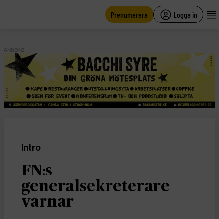
main
content
Prenumerera
Logga in
ANNONS
Intro
FN:s
generalsekreterare
varnar