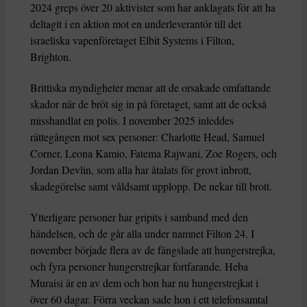
2024 greps över 20 aktivister som har anklagats för att ha
deltagit i en aktion mot en underleverantör till det
israeliska vapenföretaget Elbit Systems i Filton,
Brighton.
Brittiska myndigheter menar att de orsakade omfattande
skador när de bröt sig in på företaget, samt att de också
misshandlat en polis. I november 2025 inleddes
rättegången mot sex personer: Charlotte Head, Samuel
Corner, Leona Kamio, Fatema Rajwani, Zoe Rogers, och
Jordan Devlin, som alla har åtalats för grovt inbrott,
skadegörelse samt våldsamt upplopp. De nekar till brott.
Ytterligare personer har gripits i samband med den
händelsen, och de går alla under namnet Filton 24. I
november började flera av de fängslade att hungerstrejka,
och fyra personer hungerstrejkar fortfarande. Heba
Muraisi är en av dem och hon har nu hungerstrejkat i
över 60 dagar. Förra veckan sade hon i ett telefonsamtal