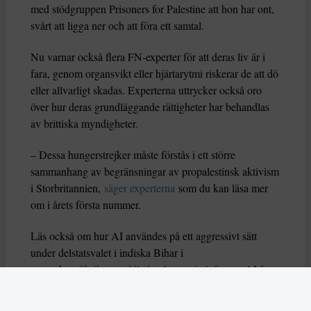
med stödgruppen Prisoners for Palestine att hon har ont,
svårt att ligga ner och att föra ett samtal.
Nu varnar också flera FN-experter för att deras liv är i
fara, genom organsvikt eller hjärtarytmi riskerar de att dö
eller allvarligt skadas. Experterna uttrycker också oro
över hur deras grundläggande rättigheter har behandlas
av brittiska myndigheter.
– Dessa hungerstrejker måste förstås i ett större
sammanhang av begränsningar av propalestinsk aktivism
i Storbritannien,
säger experterna
som du kan läsa mer
om i årets första nummer.
Läs också om hur AI användes på ett aggressivt sätt
under delstatsvalet i indiska Bihar i
november.
Skribenten Vladan Lausevic lyfter att
AI å
ena sidan kan bidra till att sprida viktig information och
öka politiskt deltagande, men å andra sidan också kan