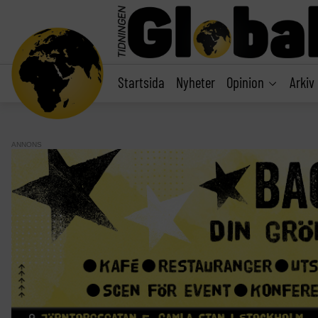
main
content
Startsida
Nyheter
Opinion
Arkiv
ANNONS