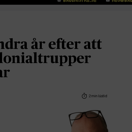
dra år efter att
lonialtrupper
ar
2 min lästid