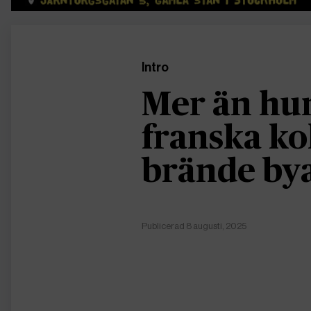
Intro
Mer än hun
franska ko
brände by
Publicerad 8 augusti, 2025