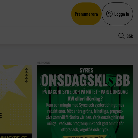
Prenumerera
Logga in
Sök
ANNONS