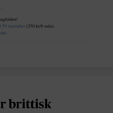
l
.
ångfalden!
t 59 öre/nyhet
(250 kr/6 mån).
det.
r brittisk