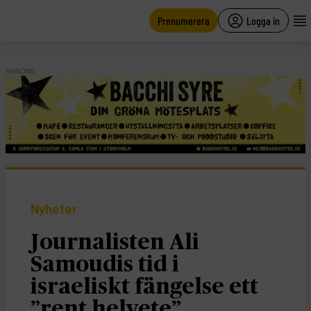
main
content
Prenumerera
Logga in
ANNONS
Nyheter
Journalisten Ali
Samoudis tid i
israeliskt fängelse ett
”rent helvete”