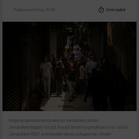
Publicerad 15 maj, 2026
2 min lästid
Unga israeliska nationalister samlades under
Jerusalemdagen för att fira att Israel tog makten över östra
Jerusalem 1967 som sedan dess ockuperas. Under