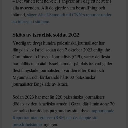
– Det var ett rent helvete. Fängelse är i dag ett helvete i
alla avseenden. Allt de gjorde vara bestraffning och
hämnd,
säger Ali al-Samoudi till CNN:s reporter under
en intervju i sitt hem
.
Sköts av israelisk soldat 2022
Ytterligare drygt hundra palestinska journalister har
fängslats av Israel sedan den 7 oktober 2023 enligt the
Committee to Protect Journalists (CPJ), varav de flesta
har hållits utan åtal. Israel hamnar på plats tre vad gäller
flest fängslade journalister, i världen efter Kina och
Myanmar, och fortfarande hålls 33 palestinska
journalister fängslade av Israel.
Sedan 2023 har mer än 220 palestinska journalister
dödats av den israeliska armén i Gaza, där åtminstone 70
sannolikt har dödats på grund av sitt arbete,
rapporterade
Reportrar utan gränser (RSF) när de släppte sitt
pressfrihetsindex
nyligen.