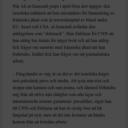
När Ali al-Samoudi greps i april förra året uppgav den
israeliska militären att han misstänktes för finansiering av
Islamiska jihad som är terrorstämplad av bland andra
EU, Israel och USA. al-Samoudi avfärdar den
anklagelsen som ”skitsnack”. Han förklarar för CNN att
han aldrig har åtalats för något brott och att han aldrig
fick frågor om samröre med Islamiska jihad när han
förhördes. Istället fick han frågor om sitt journalistiska
arbete.
– Fängslandet av mig är en del av det israeliska kriget
mot palestinsk press och media. Att tysta min röst och
stoppa min kamera och min penna, och därmed förhindra
mig från att utöva min rättighet som alla lagar och
internationella normer garanterar: pressfrihet, säger han
till CNN och förklarar att han är orolig över att bli
fängslad på nytt, men att det inte kommer att hindra
honom från att fortsätta arbeta: