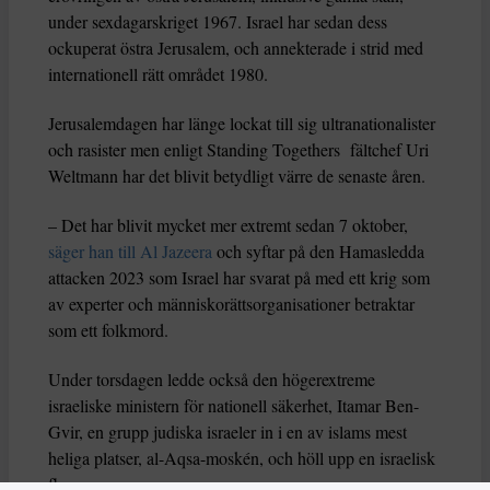
under sexdagarskriget 1967. Israel har sedan dess
ockuperat östra Jerusalem, och annekterade i strid med
internationell rätt området 1980.
Jerusalemdagen har länge lockat till sig ultranationalister
och rasister men enligt Standing Togethers fältchef Uri
Weltmann har det blivit betydligt värre de senaste åren.
– Det har blivit mycket mer extremt sedan 7 oktober,
säger han till Al Jazeera
och syftar på den Hamasledda
attacken 2023 som Israel har svarat på med ett krig som
av experter och människorättsorganisationer betraktar
som ett folkmord.
Under torsdagen ledde också den högerextreme
israeliske ministern för nationell säkerhet, Itamar Ben-
Gvir, en grupp judiska israeler in i en av islams mest
heliga platser, al-Aqsa-moskén, och höll upp en israelisk
flagga.