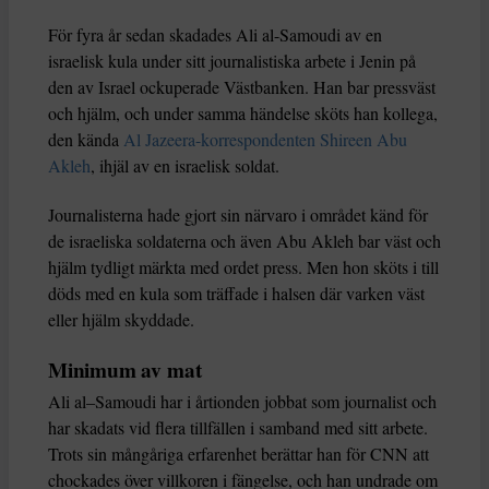
För fyra år sedan skadades Ali al-Samoudi av en
israelisk kula under sitt journalistiska arbete i Jenin på
den av Israel ockuperade Västbanken. Han bar pressväst
och hjälm, och under samma händelse sköts han kollega,
den kända
Al Jazeera-korrespondenten Shireen Abu
Akleh
, ihjäl av en israelisk soldat.
Journalisterna hade gjort sin närvaro i området känd för
de israeliska soldaterna och även Abu Akleh bar väst och
hjälm tydligt märkta med ordet press. Men hon sköts i till
döds med en kula som träffade i halsen där varken väst
eller hjälm skyddade.
Minimum av mat
Ali al–Samoudi har i årtionden jobbat som journalist och
har skadats vid flera tillfällen i samband med sitt arbete.
Trots sin mångåriga erfarenhet berättar han för CNN att
chockades över villkoren i fängelse, och han undrade om