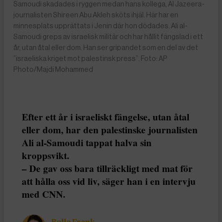
Samoudi skadades i ryggen medan hans kollega, Al Jazeera-
journalisten Shireen Abu Akleh sköts ihjäl. Här har en
minnesplats upprättats i Jenin där hon dödades. Ali al-
Samoudi greps av israelisk militär och har hållit fängslad i ett
år, utan åtal eller dom. Han ser gripandet som en del av det
”israeliska kriget mot palestinsk press”. Foto: AP
Photo/Majdi Mohammed
Efter ett år i israeliskt fängelse, utan åtal
eller dom, har den palestinske journalisten
Ali al-Samoudi tappat halva sin
kroppsvikt.
– De gav oss bara tillräckligt med mat för
att hålla oss vid liv, säger han i en intervju
med CNN.