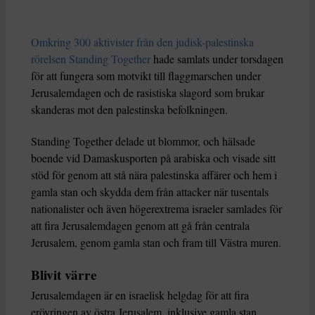
Omkring 300 aktivister från den judisk-palestinska
rörelsen Standing Together
hade samlats under torsdagen
för att fungera som motvikt till flaggmarschen under
Jerusalemdagen och de rasistiska slagord som brukar
skanderas mot den palestinska befolkningen.
Standing Together delade ut blommor, och hälsade
boende vid Damaskusporten på arabiska och visade sitt
stöd för genom att stå nära palestinska affärer och hem i
gamla stan och skydda dem från attacker när tusentals
nationalister och även högerextrema israeler samlades för
att fira Jerusalemdagen genom att gå från centrala
Jerusalem, genom gamla stan och fram till Västra muren.
Blivit värre
Jerusalemdagen är en israelisk helgdag för att fira
erövringen av östra Jerusalem, inklusive gamla stan,