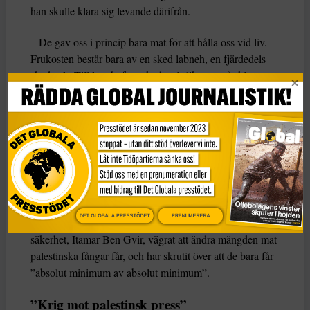
han skulle klara sig levande därifrån.
– De gav oss i princip bara mat för att hålla oss vid liv.
Frukosten består bara av en sked labneh, en fjärdedels
sked sylt. Till lunch: fyra skedar ris liksom två skivor
gurka eller två skivor tomater eller två skivor paprika,
säger han till CNN, och förklarar att middagen var en
”lyxmåltid” med två skedar hoummos, en sked tahini och
ett ägg.
I september förra året beslutade Israels högsta domstol att
palestinska fångar inte fick tillräckligt med näring. Då
hade flera palestinier lämnat fängelset utmärglade. Trots
DET GLOBALA PRESSTÖDET
PRENUMERERA
HD:s beslut har den högerextreme ministern för nationell
säkerhet, Itamar Ben Gvir, vägrat att ändra mängden mat
palestinska fångar får, och har skrutit över att de bara får
”absolut minimum av absolut minimum”.
”Krig mot palestinsk press”