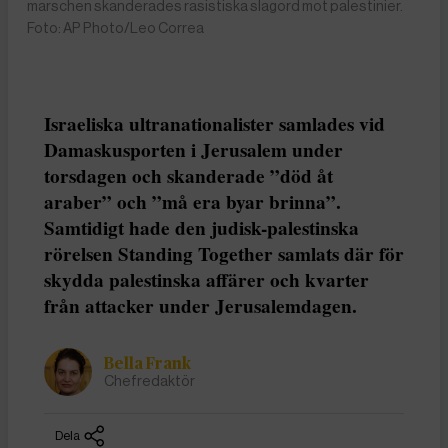
marschen skanderades rasistiska slagord mot palestinier.
Foto: AP Photo/Leo Correa
Israeliska ultranationalister samlades vid
Damaskusporten i Jerusalem under
torsdagen och skanderade ”död åt
araber” och ”må era byar brinna”.
Samtidigt hade den judisk-palestinska
rörelsen Standing Together samlats där för
skydda palestinska affärer och kvarter
från attacker under Jerusalemdagen.
Bella Frank
Chefredaktör
Dela