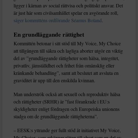
ligger i kärnan av social rättvisa och politiskt ansvar. Det
är just här som civilsamhället spelar en avgörande roll,
säger kommitténs ordförande Séamus Boland
.
En grundläggande rättighet
Kommittén betonar i sitt stöd till My Voice, My Choice
att tillgången till säkra och lagliga aborter utgör en viktig
del av ”grundläggande rättigheter som hälsa, integritet,
privatliv, jämställdhet och frihet från omänsklig eller
kränkande behandling”, samt att beslutet att avsluta en
graviditet är upp till den enskilda kvinnan.
Man underströk också att sexuell och reproduktiv hälsa
och rättigheter (SRHR) är ”fast förankrade i EU:s
skyldigheter enligt fördragen och Europeiska unionens
stadga om de grundläggande rättigheterna”.
– EESK:s yttrande ger fullt stöd åt initiativet My Voice,
My Choice, som erkänner rätten till abort som en del av