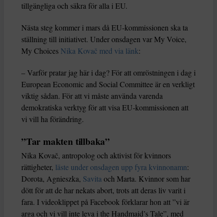
tillgängliga och säkra för alla i EU.
Nästa steg kommer i mars då EU-kommissionen ska ta
ställning till initiativet. Under onsdagen var My Voice,
My Choices
Nika Kovač med via länk
:
– Varför pratar jag här i dag? För att omröstningen i dag i
European Economic and Social Committee är en verkligt
viktig sådan. För att vi måste använda varenda
demokratiska verktyg för att visa EU-kommissionen att
vi vill ha förändring.
”Tar makten tillbaka”
Nika Kovač, antropolog och aktivist för kvinnors
rättigheter,
läste under onsdagen upp fyra kvinnonamn
:
Dorota, Agnieszka,
Savita
och Marta. Kvinnor som har
dött för att de har nekats abort, trots att deras liv varit i
fara. I videoklippet på Facebook förklarar hon att ”vi är
arga och vi vill inte leva i the Handmaid’s Tale”, med