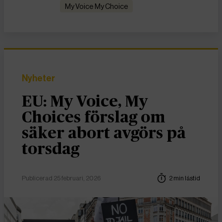
My Voice My Choice
Nyheter
EU: My Voice, My
Choices förslag om
säker abort avgörs på
torsdag
Publicerad 25 februari, 2026
2 min lästid