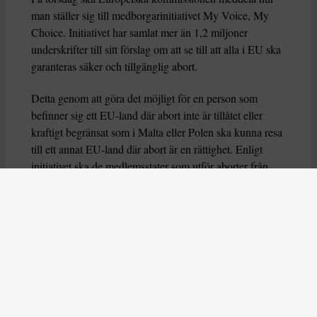
man ställer sig till medborgarinitiativet My Voice, My
Choice. Initiativet har samlat mer än 1,2 miljoner
underskrifter till sitt förslag om att se till att alla i EU ska
garanteras säker och tillgänglig abort.
Detta genom att göra det möjligt för en person som
befinner sig ett EU-land där abort inte är tillåtet eller
kraftigt begränsat som i Malta eller Polen ska kunna resa
till ett annat EU-land där abort är en rättighet. Enligt
initiativet ska de medlemsstater som utför aborter från
andra EU-länder kunna kompenseras ekonomiskt genom
pengar från EU.
Uppmanar till stöd
Nu larmar My Voice, My Choice att man fått inofficiell
förhandsinformation om att Europeiska kommissionens
utkast är negativt till deras förslag. Detta menar My
Voice, My Choice ”signalerar att kommissionen kommer