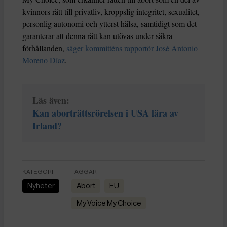
kvinnors rätt till privatliv, kroppslig integritet, sexualitet,
personlig autonomi och ytterst hälsa, samtidigt som det
garanterar att denna rätt kan utövas under säkra
förhållanden,
säger kommitténs rapportör José Antonio
Moreno Díaz
.
Läs även:
Kan aborträttsrörelsen i USA lära av
Irland?
KATEGORI
TAGGAR
Nyheter
abort
EU
My Voice My Choice