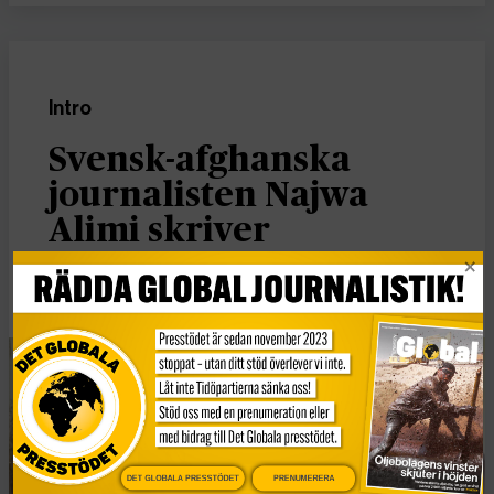
Intro
Svensk-afghanska
journalisten Najwa
Alimi skriver
Publicerad 23 januari, 2026
4 min lästid
DET GLOBALA PRESSTÖDET
PRENUMERERA