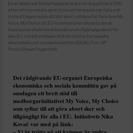
En av dessa var Savita Halappanavar som dog på Irland 2012
efter att hon nekats abort trots att hennes liv var i fara och
trots att lagen redan då tillät abort i sådana fall. Nu kräver My
Voice, My Choice att EU-kommissionen ska anta deras
lösning som skulle innebära säkra och tillgängliga abort för
alla i EU, och på onsdagen fick de stöd av Europeiska
ekonomiska och sociala kommittén (EESK). Foto: AP
Photo/Shawn Pogatchnik
Det rådgivande EU-organet Europeiska
ekonomiska och sociala kommittén gav på
onsdagen ett brett stöd till
medborgarinitiativet My Voice, My Choice
som syftar till att göra abort sker och
tillgängligt för alla i EU. Initiativets Nika
Kovač var med på länk:
– Vi är trötta på att kvinnor är andra