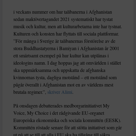
i veckans nummer om hur talibanerna i Afghanistan
sedan maktövertagandet 2021 systematiskt har tystat
musik och kultur, men att kulturarbetarna inte har tystnat.
Kulturen och konsten har flyttats till sociala plattformar.
”För många i Sverige är talibanernas förstörelse av de
stora Buddhastatyerna i Bamiyan i Afghanistan år 2001
ett smärtsamt exempel på hur kultur kan utplånas i
ideologins namn. I dag hoppas jag att omvärlden i stället
ska uppmärksamma och uppskatta de afghanska
kvinnornas tysta, dagliga motstånd – ett motstånd som
pågår överallt i Afghanistan mot en av världens mest
brutala regimer.”,
skriver Alimi
.
På onsdagen debatterades medborgarinitiativet My
Voice, My Choice i det rådgivande EU-organet
Europeiska ekonomiska och sociala kommittén (EESK).
Kommittén röstade senare för att stötta initiativet som går
ut på att se till att alla i EU ska ha tillgång till säkra