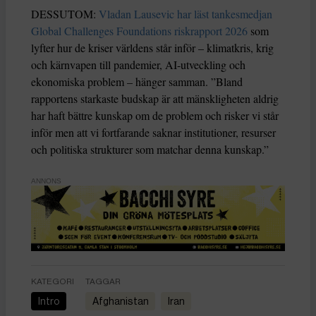
DESSUTOM:
Vladan Lausevic har läst tankesmedjan
Global Challenges Foundations riskrapport 2026
som
lyfter hur de kriser världens står inför – klimatkris, krig
och kärnvapen till pandemier, AI-utveckling och
ekonomiska problem – hänger samman. ”Bland
rapportens starkaste budskap är att mänskligheten aldrig
har haft bättre kunskap om de problem och risker vi står
inför men att vi fortfarande saknar institutioner, resurser
och politiska strukturer som matchar denna kunskap.”
ANNONS
KATEGORI
TAGGAR
Intro
Afghanistan
Iran