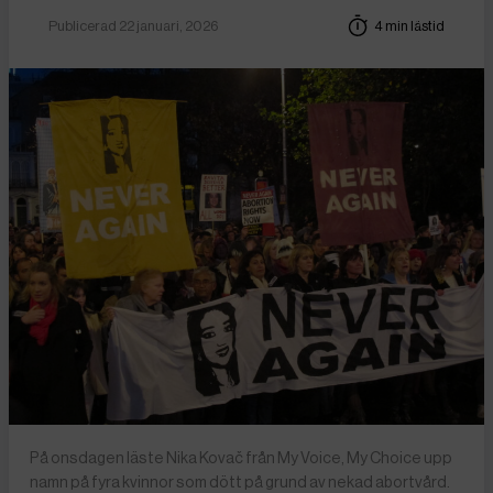
Publicerad 22 januari, 2026
4 min lästid
På onsdagen läste Nika Kovač från My Voice, My Choice upp
namn på fyra kvinnor som dött på grund av nekad abortvård.