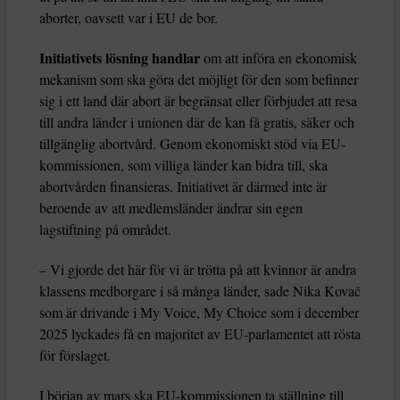
aborter, oavsett var i EU de bor.
Initiativets lösning handlar
om att införa en ekonomisk
mekanism som ska göra det möjligt för den som befinner
sig i ett land där abort är begränsat eller förbjudet att resa
till andra länder i unionen där de kan få gratis, säker och
tillgänglig abortvård. Genom ekonomiskt stöd via EU-
kommissionen, som villiga länder kan bidra till, ska
abortvården finansieras. Initiativet är därmed inte är
beroende av att medlemsländer ändrar sin egen
lagstiftning på området.
– Vi gjorde det här för vi är trötta på att kvinnor är andra
klassens medborgare i så många länder, sade Nika Kovač
som är drivande i My Voice, My Choice som i december
2025 lyckades få en majoritet av EU-parlamentet att rösta
för förslaget.
I början av mars ska EU-kommissionen ta ställning till