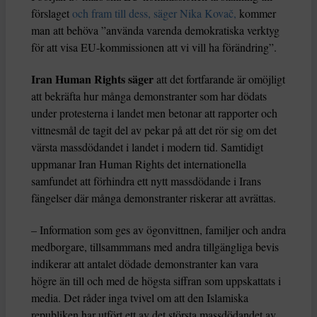
förslaget
och fram till dess, säger Nika Kovač,
kommer
man att behöva ”använda varenda demokratiska verktyg
för att visa EU-kommissionen att vi vill ha förändring”.
Iran Human Rights säger
att det fortfarande är omöjligt
att bekräfta hur många demonstranter som har dödats
under protesterna i landet men betonar att rapporter och
vittnesmål de tagit del av pekar på att det rör sig om det
värsta massdödandet i landet i modern tid. Samtidigt
uppmanar Iran Human Rights det internationella
samfundet att förhindra ett nytt massdödande i Irans
fängelser där många demonstranter riskerar att avrättas.
– Information som ges av ögonvittnen, familjer och andra
medborgare, tillsammmans med andra tillgängliga bevis
indikerar att antalet dödade demonstranter kan vara
högre än till och med de högsta siffran som uppskattats i
media. Det råder inga tvivel om att den Islamiska
republiken har utfört ett av det största massdödandet av