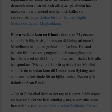
demonstranter i vår tid, och allt tyder på att den här
massakern var planerad och helt och hållet var
samordnad,
säger chefen för Iran Human Rights,
Mahmood Amiry-Moghaddam
.
Förra veckan kom en friande
dom mot 24 personer
som på frivillig basis jobbat som räddningsarbetare i
Medelhavet kring den grekiska ön Lesbos. De stod
åtalade för brott som pengatvätt och smuggling efter att
ha arbetat med att rädda liv till havs, men friades från alla
åtalspunkter. Två av de friade är syriska Sara Mardini,
som för tio år sedan kom till Lesbos som flykting och
som senare återvände för att hjälpa andra, liksom tysk-
irländske Sean Binder.
– Jag är förbluffad över att det tog åklagaren 2 889 dagar
att inse att åtalet var helt orimligt – något som alla utom
han redan visste,
säger deras advokat Zacharias Kesses
.