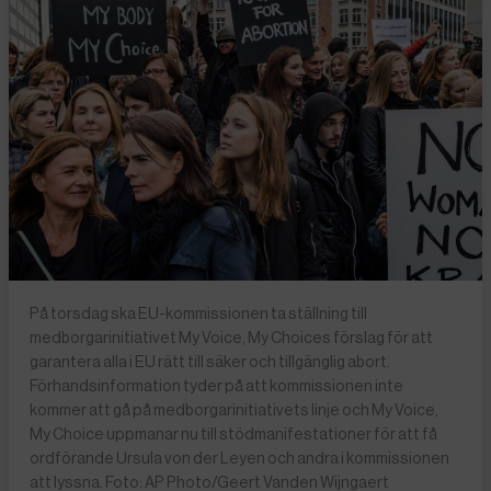
På torsdag ska EU-kommissionen ta ställning till
medborgarinitiativet My Voice, My Choices förslag för att
garantera alla i EU rätt till säker och tillgänglig abort.
Förhandsinformation tyder på att kommissionen inte
kommer att gå på medborgarinitiativets linje och My Voice,
My Choice uppmanar nu till stödmanifestationer för att få
ordförande Ursula von der Leyen och andra i kommissionen
att lyssna. Foto: AP Photo/Geert Vanden Wijngaert