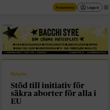
main
content
Prenumerera
Logga in
ANNONS
Nyheter
Stöd till initiativ för
säkra aborter för alla i
EU