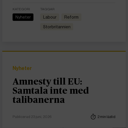
KATEGORI
TAGGAR
Nyheter
Labour
Reform
Storbritannien
Nyheter
Amnesty till EU:
Samtala inte med
talibanerna
Publicerad 23 juni, 2026
2 min lästid