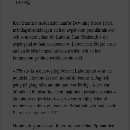
Dela
Keir Starmer meddelade utanför Downing Street 10 på
måndagsförmiddagen att han avgår som premiärminister
och som partiledare för Labour. Han förklarade i sitt
avgångstal att han accepterar att Labour inte längre anser
att han är bäst lämpad att leda partiet, och att han
kommer att ge sin efterträdare sitt stöd.
– För sex år sedan tog jag över ett Labourparti som var
politiskt, ekonomiskt och moraliskt bankrutt. Jag fick
gång på gång höra att mitt parti var färdigt. Att vi var
dömda att bli historia, att en majoritet i parlamentsvalet –
än mindre en jordskredsseger – var omöjlig. Men vi
motbevisade dem, eftersom vi förändrade vårt parti, sade
Starmer,
rapporterar BBC
.
Nomineringsprocessen för en ny partiledare öppnar den