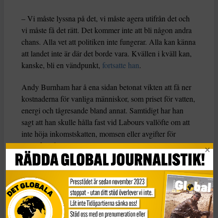
– Vi måste lyssna på det, vi måste agera utifrån det och
vi måste få det rätt. Det kommer inte att bli någon andra
chans. Alla vet att politiken inte fungerar. Alla kan känna
att landet inte är där det borde vara. Kvällen i kväll kan,
kanske, bli en vändpunkt,
fortsatte han
.
Andy Burnham har å ena sidan betonat vikten att få ner
kostnaderna för vanliga människor, som priset för vatten,
energi och tågresande bland annat. Samtidigt har han
sagt att han skulle hålla fast vid Labours vallöfte om att
inte höja inkomstskatten, momsen eller avgifter för
socialförsäkringen.
– Den som än blir premiärminister kommer att upptäcka
att det inom ramen för de finanspolitiska reglerna bara
finns mycket små möjligheter att öka utgifterna inom ett
visst område utan att antingen minska utgifterna på andra
områden eller höja skatterna,
säger Helen Miller, chef vid