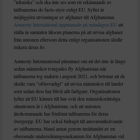
”tekniska” och ska inte ses som ett erkännande av
talibanernas de facto-styre enligt EU. Syftet är
möjliggöra utvisningar av afghaner till Afghanistan.
Amnesty International uppmanade på måndagen EU
att
ställa in samtalen liksom planerna på att utvisa afghaner
från unionen eftersom detta enligt organisationen skulle
riskera deras liv.
Amnesty Internnational påminner om att det inte är länge
sedan människor tvingades fly Afghanistan när
talibanerna tog makten i augusti 2021, och betonar att de
skulle vara ”oförsvarligt” att utvisa människor till landet
som sedan dess har blivit allt farligare. Organisationen
lyfter att EU känner till hur svår den människorättsliga
situationen är i Afghanistan, och att unionen
återkommande har fördömt talibanerna för deras
övergrepp. EU har också bidragit till ansvarsutkrävande
av talibanerna, bland annat genom inrättandet av en
oberoende undersökningsmekanism för Afghanistan vid