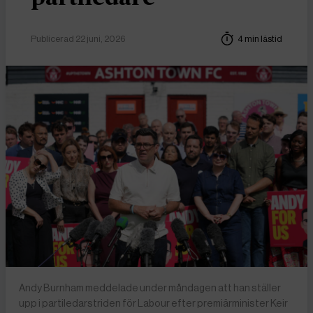
Publicerad 22 juni, 2026
4 min lästid
Andy Burnham meddelade under måndagen att han ställer
upp i partiledarstriden för Labour efter premiärminister Keir