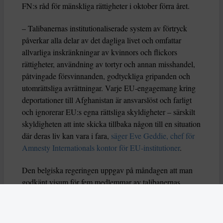
FN:s råd för mänskliga rättigheter i oktober förra året.
– Talibanernas institutionaliserade system av förtryck
påverkar alla delar av det dagliga livet och omfattar
allvarliga inskränkningar av kvinnors och flickors
rättigheter, användning av tortyr och annan misshandel,
påtvingade försvinnanden, godtyckliga gripanden och
utomrättsliga avrättningar. Varje EU-engagemang kring
deportationer till Afghanistan är ansvarslöst och farligt
och ignorerar EU:s egna rättsliga skyldigheter – särskilt
skyldigheten att inte skicka tillbaka någon till en situation
där deras liv kan vara i fara,
säger Eve Geddie, chef för
Amnesty Internationals kontor för EU-institutioner
.
Den belgiska regeringen uppgav på måndagen att man
godkänt visum för fem medlemmar av talibanernas
delegation efter att en säkerhetsbedömning inte sett några
bevis för att de utgör något hot. Visumen gäller endast
inresa till Belgien och inte övriga Schengenområdet, och