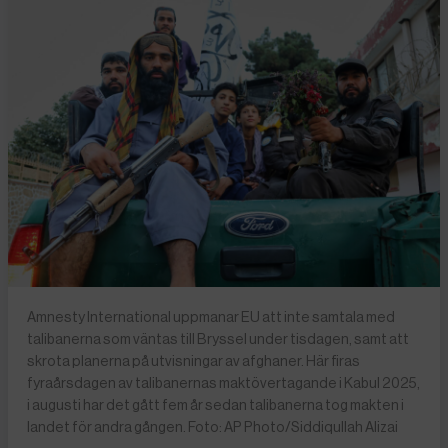
Amnesty International uppmanar EU att inte samtala med
talibanerna som väntas till Bryssel under tisdagen, samt att
skrota planerna på utvisningar av afghaner. Här firas
fyraårsdagen av talibanernas maktövertagande i Kabul 2025,
i augusti har det gått fem år sedan talibanerna tog makten i
landet för andra gången. Foto: AP Photo/Siddiqullah Alizai