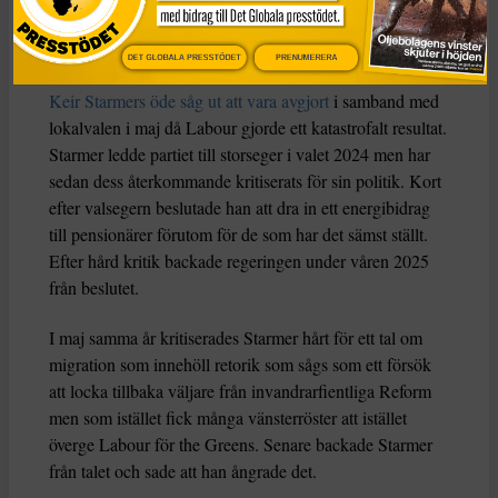
Institute for Fiscal Studies till BBC
.
DET GLOBALA PRESSTÖDET
PRENUMERERA
Katastrofval i maj
Keir Starmers öde såg ut att vara avgjort
i samband med
lokalvalen i maj då Labour gjorde ett katastrofalt resultat.
Starmer ledde partiet till storseger i valet 2024 men har
sedan dess återkommande kritiserats för sin politik. Kort
efter valsegern beslutade han att dra in ett energibidrag
till pensionärer förutom för de som har det sämst ställt.
Efter hård kritik backade regeringen under våren 2025
från beslutet.
I maj samma år kritiserades Starmer hårt för ett tal om
migration som innehöll retorik som sågs som ett försök
att locka tillbaka väljare från invandrarfientliga Reform
men som istället fick många vänsterröster att istället
överge Labour för the Greens. Senare backade Starmer
från talet och sade att han ångrade det.