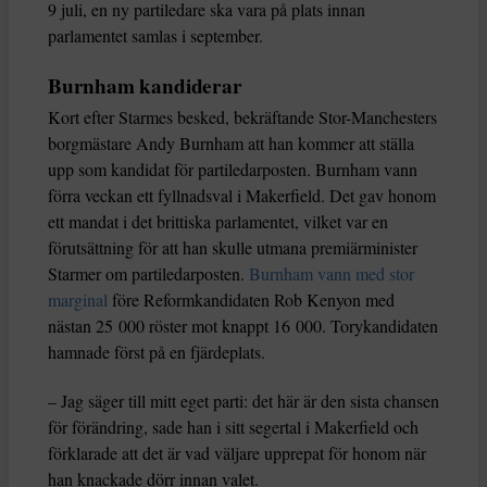
9 juli, en ny partiledare ska vara på plats innan
parlamentet samlas i september.
Burnham kandiderar
Kort efter Starmes besked, bekräftande Stor-Manchesters
borgmästare Andy Burnham att han kommer att ställa
upp som kandidat för partiledarposten. Burnham vann
förra veckan ett fyllnadsval i Makerfield. Det gav honom
ett mandat i det brittiska parlamentet, vilket var en
förutsättning för att han skulle utmana premiärminister
Starmer om partiledarposten.
Burnham vann med stor
marginal
före Reformkandidaten Rob Kenyon med
nästan 25 000 röster mot knappt 16 000. Torykandidaten
hamnade först på en fjärdeplats.
– Jag säger till mitt eget parti: det här är den sista chansen
för förändring, sade han i sitt segertal i Makerfield och
förklarade att det är vad väljare upprepat för honom när
han knackade dörr innan valet.