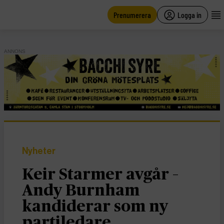
main
content
Prenumerera
Logga in
ANNONS
Nyheter
Keir Starmer avgår –
Andy Burnham
kandiderar som ny
partiledare