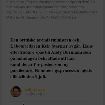
Starmers avgång. Nomineringsprocessen öppnar den 9 juli
och ska vara klar i tid inför parlamentets öppnande i
september. Här håller Burnham segertal efter fyllnadsvalet i
Makerfield i fredags. Foto: AP Photo/Jon Super
Den brittiske premiärministern och
Labourledaren Keir Starmer avgår. Hans
efterträdare spås bli Andy Burnham som
på måndagen bekräftade att han
kandiderar för posten som ny
partiledare. Nomineringsprocessen inleds
officiellt den 9 juli.
Bella Frank
Chefredaktör