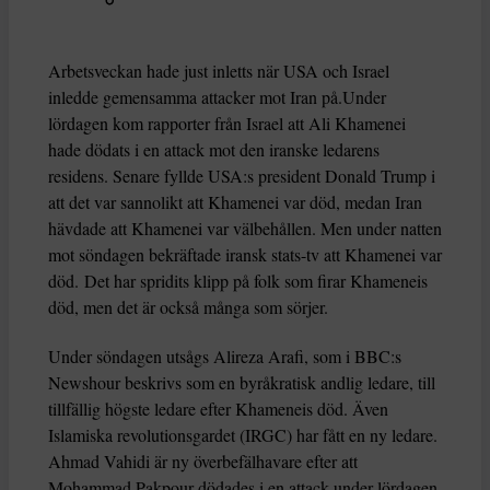
Arbetsveckan hade just inletts när USA och Israel
inledde gemensamma attacker mot Iran på.Under
lördagen kom rapporter från Israel att Ali Khamenei
hade dödats i en attack mot den iranske ledarens
residens. Senare fyllde USA:s president Donald Trump i
att det var sannolikt att Khamenei var död, medan Iran
hävdade att Khamenei var välbehållen. Men under natten
mot söndagen bekräftade iransk stats-tv att Khamenei var
död. Det har spridits klipp på folk som firar Khameneis
död, men det är också många som sörjer.
Under söndagen utsågs Alireza Arafi, som i BBC:s
Newshour beskrivs som en byråkratisk andlig ledare, till
tillfällig högste ledare efter Khameneis död. Även
Islamiska revolutionsgardet (IRGC) har fått en ny ledare.
Ahmad Vahidi är ny överbefälhavare efter att
Mohammad Pakpour dödades i en attack under lördagen.