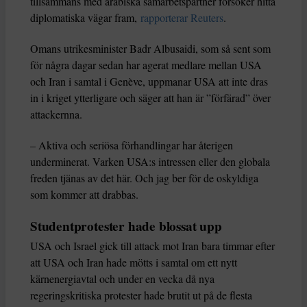
tillsammans med arabiska samarbetspartner försöker hitta
diplomatiska vägar fram,
rapporterar Reuters
.
Omans utrikesminister Badr Albusaidi, som så sent som
för några dagar sedan har agerat medlare mellan USA
och Iran i samtal i Genève, uppmanar USA att inte dras
in i kriget ytterligare och säger att han är ”förfärad” över
attackernna.
– Aktiva och seriösa förhandlingar har återigen
underminerat. Varken USA:s intressen eller den globala
freden tjänas av det här. Och jag ber för de oskyldiga
som kommer att drabbas.
Studentprotester hade blossat upp
USA och Israel gick till attack mot Iran bara timmar efter
att USA och Iran hade mötts i samtal om ett nytt
kärnenergiavtal och under en vecka då nya
regeringskritiska protester hade brutit ut på de flesta