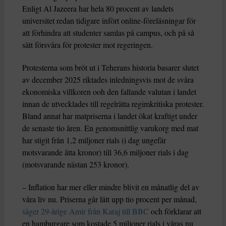
Enligt Al Jazeera har hela 80 procent av landets
universitet redan tidigare infört online-föreläsningar för
att förhindra att studenter samlas på campus, och på så
sätt försvåra för protester mot regeringen.
Protesterna som bröt ut i Teherans historia basarer slutet
av december 2025 riktades inledningsvis mot de svåra
ekonomiska villkoren ooh den fallande valutan i landet
innan de utvecklades till regelrätta regimkritiska protester.
Bland annat har matpriserna i landet ökat kraftigt under
de senaste tio åren. En genomsnittlig varukorg med mat
har stigit från 1,2 miljoner rials (i dag ungefär
motsvarande åtta kronor) till 36,6 miljoner rials i dag
(motsvarande nästan 253 kronor).
– Inflation har mer eller mindre blivit en månatlig del av
våra liv nu. Priserna går lätt upp tio procent per månad,
säger 29-årige Amir från Karaj till BBC
och förklarar att
en hamburgare som kostade 5 miljoner rials i våras nu