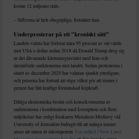
kostar 12 miljoner rials.
– Siffrorna är helt obegripliga, fortsätter han.
Underpresterar på ett ”kroniskt sätt”
Landets valuta har förlorat nära 95 procent av sitt värde
mot USA:s dollar sedan 2018 då Donald Trump drog sig
ur det dåvarande kärnenergiavtalet med Iran och
återinförde sanktionerna mot landet. Sedan protesterna i
slutet av december 2025 har valutan sjunkit ytterligare,
och priserna har fortsatt att stiga vilket gör att iranier i
gemen har fått kraftigt förminskad köpkraft.
Dåliga ekonomiska beslut och konsekvenserna av
sanktionerna i kombination med korruption och flera
miljökriser har enligt forskaren Menahem Merhavy vid
University of Jerusalem bidragit till att många iranier
anser att staten är inkompetent.
I en artikel i New Lines
Magazine argumenterar han för
att den iranska staten