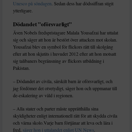
Unesco på söndagen
. Sedan dess har dödssiffran stigit
ytterligare.
Dödandet ”oförsvarligt”
Även Nobels fredspristagare Malala Yousafzai har uttalat
sig och säger att hon är bestört över attacken mot skolan.
Yousafzai blev en symbol för flickors rätt till skolgång
efter att hon skjutits i huvudet 2012 efter att hon motsatt
sig talibaners begränsning av flickors utbildning i
Pakistan.
– Dödandet av civila, särskilt barn är oförsvarligt, och
jag fördömer det otvetydigt, säger hon och uppmanar till
de-eskalering av våld i regionen.
– Alla stater och parter måste upprätthålla sina
skyldigheter enligt internationell rätt för att skydda civila
och värna skolo.Varje barn förtjänar att leva och lära i
fred,
säger hon i uttalandet enligt UN News
.