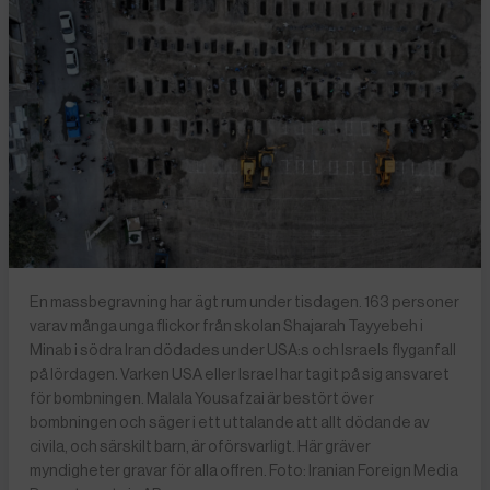
En massbegravning har ägt rum under tisdagen. 163 personer
varav många unga flickor från skolan Shajarah Tayyebeh i
Minab i södra Iran dödades under USA:s och Israels flyganfall
på lördagen. Varken USA eller Israel har tagit på sig ansvaret
för bombningen. Malala Yousafzai är bestört över
bombningen och säger i ett uttalande att allt dödande av
civila, och särskilt barn, är oförsvarligt. Här gräver
myndigheter gravar för alla offren. Foto: Iranian Foreign Media