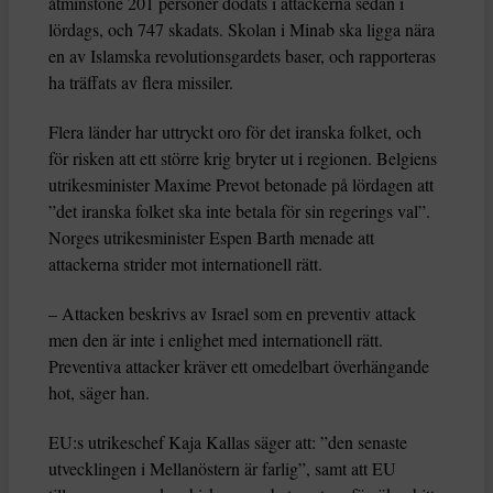
åtminstone 201 personer dödats i attackerna sedan i
lördags, och 747 skadats. Skolan i Minab ska ligga nära
en av Islamska revolutionsgardets baser, och rapporteras
ha träffats av flera missiler.
Flera länder har uttryckt oro för det iranska folket, och
för risken att ett större krig bryter ut i regionen. Belgiens
utrikesminister Maxime Prevot betonade på lördagen att
”det iranska folket ska inte betala för sin regerings val”.
Norges utrikesminister Espen Barth menade att
attackerna strider mot internationell rätt.
– Attacken beskrivs av Israel som en preventiv attack
men den är inte i enlighet med internationell rätt.
Preventiva attacker kräver ett omedelbart överhängande
hot, säger han.
EU:s utrikeschef Kaja Kallas säger att: ”den senaste
utvecklingen i Mellanöstern är farlig”, samt att EU