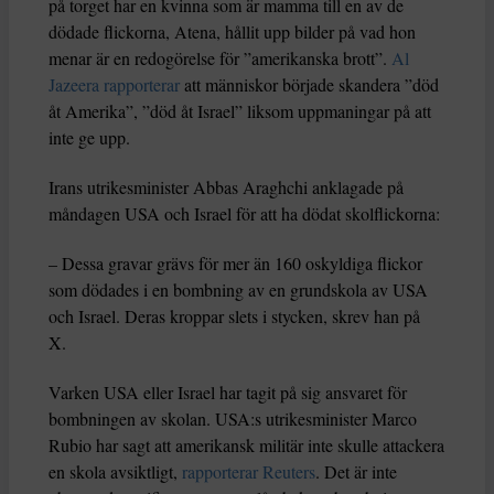
på torget har en kvinna som är mamma till en av de
dödade flickorna, Atena, hållit upp bilder på vad hon
menar är en redogörelse för ”amerikanska brott”.
Al
Jazeera rapporterar
att människor började skandera ”död
åt Amerika”, ”död åt Israel” liksom uppmaningar på att
inte ge upp.
Irans utrikesminister Abbas Araghchi anklagade på
måndagen USA och Israel för att ha dödat skolflickorna:
– Dessa gravar grävs för mer än 160 oskyldiga flickor
som dödades i en bombning av en grundskola av USA
och Israel. Deras kroppar slets i stycken, skrev han på
X.
Varken USA eller Israel har tagit på sig ansvaret för
bombningen av skolan. USA:s utrikesminister Marco
Rubio har sagt att amerikansk militär inte skulle attackera
en skola avsiktligt,
rapporterar Reuters
. Det är inte