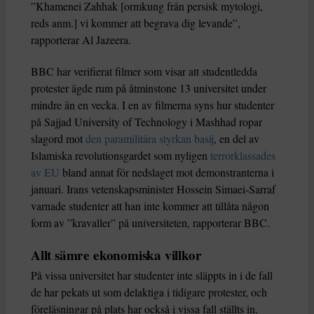
”Khamenei Zahhak [ormkung från persisk mytologi,
reds anm.] vi kommer att begrava dig levande”,
rapporterar Al Jazeera.
BBC har verifierat filmer som visar att studentledda
protester ägde rum på åtminstone 13 universitet under
mindre än en vecka. I en av filmerna syns hur studenter
på Sajjad University of Technology i Mashhad ropar
slagord mot
den paramilitära styrkan basij
, en del av
Islamiska revolutionsgardet som nyligen
terrorklassades
av EU
bland annat för nedslaget mot demonstranterna i
januari. Irans vetenskapsminister Hossein Simaei-Sarraf
varnade studenter att han inte kommer att tillåta någon
form av ”kravaller” på universiteten, rapporterar BBC.
Allt sämre ekonomiska villkor
På vissa universitet har studenter inte släppts in i de fall
de har pekats ut som delaktiga i tidigare protester, och
föreläsningar på plats har också i vissa fall ställts in.