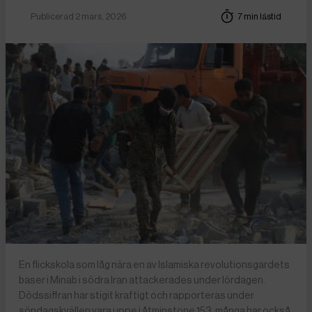
Publicerad 2 mars, 2026
7 min lästid
En flickskola som låg nära en av Islamiska revolutionsgardets
baser i Minab i södra Iran attackerades under lördagen.
Dödssiffran har stigit kraftigt och rapporteras under
söndagskvällen vara uppe i åtminstone 153, många har också