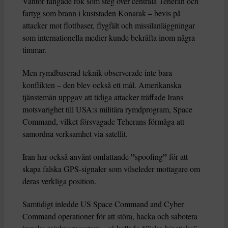
Vantor fångade rök som steg över centrala Teheran och
fartyg som brann i kuststaden Konarak – bevis på
attacker mot flottbaser, flygfält och missilanläggningar
som internationella medier kunde bekräfta inom några
timmar.
Men rymdbaserad teknik observerade inte bara
konflikten – den blev också ett mål. Amerikanska
tjänstemän uppgav att tidiga attacker träffade Irans
motsvarighet till USA:s militära rymdprogram, Space
Command, vilket försvagade Teherans förmåga att
samordna verksamhet via satellit.
”
”
Iran har också använt omfattande
spoofing
för att
skapa falska GPS-signaler som vilseleder mottagare om
deras verkliga position.
Samtidigt inledde US Space Command and Cyber
Command operationer för att störa, hacka och sabotera