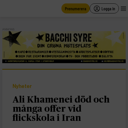
main
content
Prenumerera
Logga in
ANNONS
Nyheter
Ali Khamenei död och
många offer vid
flickskola i Iran