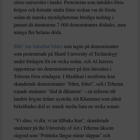
större universitet i landet. Protesterna som inleddes förra
helgen och fortsatte under förra veckan var de första
sedan de iranska myndigheternas blodiga nedslag i
januari då åtminstone 7 000 demonstranter dödades, men
många fler befaras döda.
BBC har bekräftat bilder
som tagits på demonstranter
som protesterade på Sharif University of Technology
under lördagen för en vecka sedan, och Al Jazeera
rapporterar om demonstrationer på fem lärosäten i
Teheran förra söndagen. I Mashhad i nordöstra Iran
skanderade demonstranter ”frihet, frihet”, och i Teheran
ropade studenter ”död åt diktatorn” – en referens till
landets högste ledare ayatolla Ali Khamenei som alltså
bekräftades död av iransk media bara en vecka senare.
”Vi slåss, vi dör, vi tar tillbaka Iran”, skanderade
studenter på the University of Art i Teheran liksom
slagord som ”Politiska fångar måste släppas” och