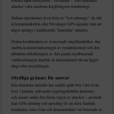
iranska mjukvarusystem – så kallade *”icke-kinetiska”
attacker i den moderna krigföringens terminologi.
Sådana operationer är en form av ”tyst sabotage”: de slår
ut kommunikation eller förvränger GPS-signaler utan att
något sprängs i traditionella ”kinetiska” attacker.
Denna kombination av avancerade slagfältstaktiker, den
snabba kommersialiseringen av rymdteknologi och den
allmänna urholkningen av den gamla regelbaserade
världsordningen innebär att internationell rätt nu ligger
långt efter utvecklingen.
Otydliga gränser för ansvar
Icke-kinetiska metoder har snabbt spillt över i det civila
livet. I januari, mitt under regeringskritiska protester –
och senare under den första vågen av attacker – använde
Iran GPS-störning och spoofing för att störa Starlink-
terminaler, som civila och demonstranter var beroende av