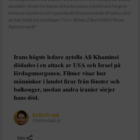
skadats. Under lördagen attackerades också Irans högste
ledares residens och ayatolla Ali Khamenei bekräftades död
av Iran tidigt på söndagen. Foto: Abbas Zakeri/Mehr News
Agency via AP
Irans högste ledare aytolla Ali Khaminei
dödades i en attack av USA och Israel på
lördagsmorgonen. Filmer visar hur
människor i landet firar från fönster och
balkonger, medan andra iranier sörjer
hans död.
Bella Frank
Chefredaktör
Dela