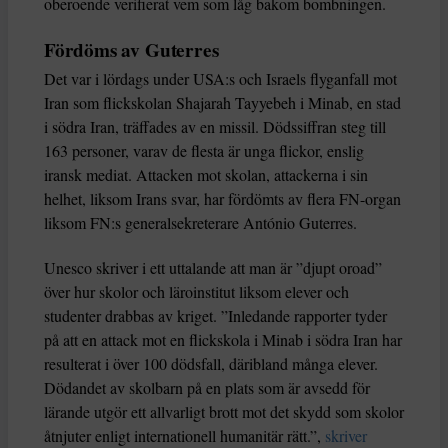
oberoende verifierat vem som låg bakom bombningen.
Fördöms av Guterres
Det var i lördags under USA:s och Israels flyganfall mot
Iran som flickskolan Shajarah Tayyebeh i Minab, en stad
i södra Iran, träffades av en missil. Dödssiffran steg till
163 personer, varav de flesta är unga flickor, enslig
iransk mediat. Attacken mot skolan, attackerna i sin
helhet, liksom Irans svar, har fördömts av flera FN-organ
liksom FN:s generalsekreterare António Guterres.
Unesco skriver i ett uttalande att man är ”djupt oroad”
över hur skolor och läroinstitut liksom elever och
studenter drabbas av kriget. ”Inledande rapporter tyder
på att en attack mot en flickskola i Minab i södra Iran har
resulterat i över 100 dödsfall, däribland många elever.
Dö­dandet av skolbarn på en plats som är avsedd för
lärande utgör ett allvarligt brott mot det skydd som skolor
åtnjuter enligt internationell humanitär rätt.”,
skriver