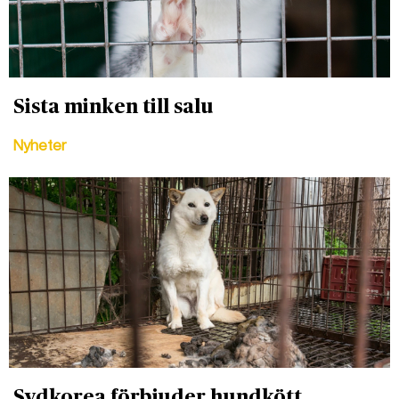
Sista minken till salu
Nyheter
DET GLOBALA PRESSTÖDET
PRENUMERERA
Sydkorea förbjuder hundkött