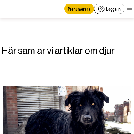
main
content
Prenumerera
Logga in
Här samlar vi artiklar om djur