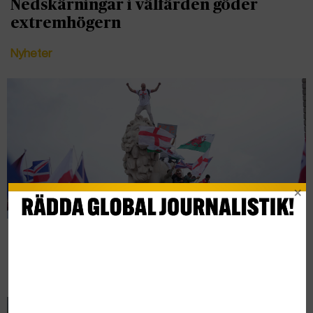
Nedskärningar i välfärden göder
extremhögern
Nyheter
Från huliganism till massrörelse
Nyheter