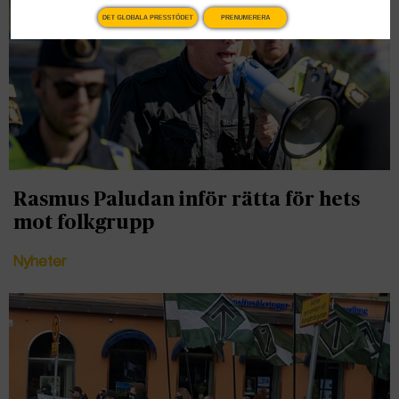
DET GLOBALA PRESSTÖDET
PRENUMERERA
Rasmus Paludan inför rätta för hets
mot folkgrupp
Nyheter