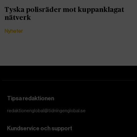
Tyska polisräder mot kuppanklagat
nätverk
Nyheter
Tipsa redaktionen
redaktionenglobal@tidningenglobal.se
Kundservice och support