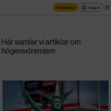
main
content
Prenumerera
Logga in
Här samlar vi artiklar om
högerextremism