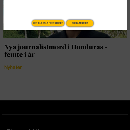
DET GLOBALA PRESSTÖDET
PRENUMERERA
Nya journalistmord i Honduras –
femte i år
Nyheter