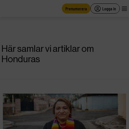
main
content
Prenumerera
Logga in
Här samlar vi artiklar om
Honduras