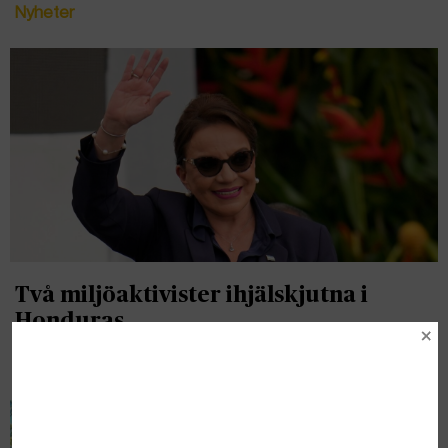
Nyheter
Två miljöaktivister ihjälskjutna i
Honduras
Nyheter