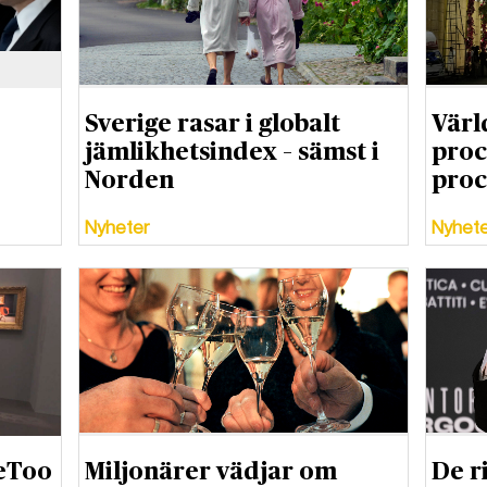
Sverige rasar i globalt
Värl
jämlikhetsindex – sämst i
proc
Norden
proc
Nyheter
Nyhet
MeToo
Miljonärer vädjar om
De ri