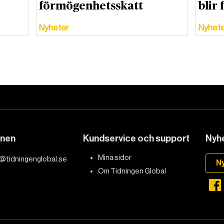
förmögenhetsskatt
blir 
Nyheter
Nyhet
DET GLOBALA PRESSTÖDET
PRENUMERERA
onen
Kundservice och support
Nyhe
Mina sidor
@tidningenglobal.se
N
Om Tidningen Global