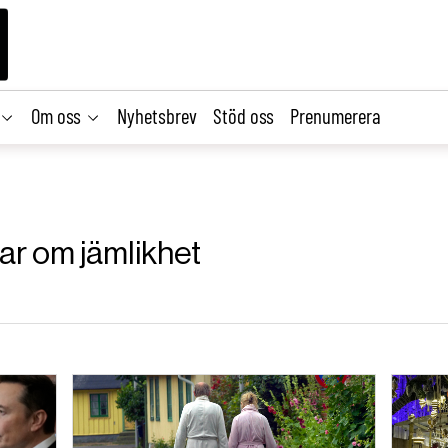
Om oss
Nyhetsbrev
Stöd oss
Prenumerera
lar om jämlikhet