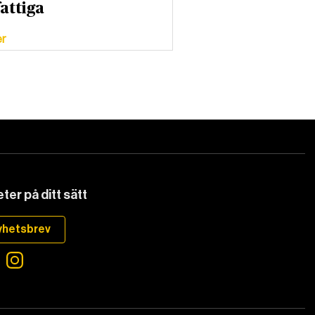
fattiga
er
ter på ditt sätt
yhetsbrev