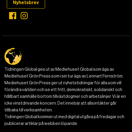
Nyhetsbrev
Tidningen Global ges ut av Mediehuset Global som ägs av
Mediehuset Grön Press som i sin tur ägs av Lennart Fernström.
Mediehuset Grön Press ger ut nyhetstidningar för alla som vill
förändra världen och se ett fritt, demokratiskt, solidariskt och
hållbart samhälle bortom tillväxtdogmer och arbetslinjer. Vi är en
icke vinstdrivande koncern. Det innebär att alla intäkter går
tillbaka till verksamheten.
Tidningen Global kommer ut med digital utgåva på fredagar och
publicerar artiklar på webben löpande.