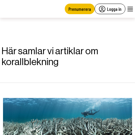
main
content
Prenumerera
Logga in
Här samlar vi artiklar om
korallblekning