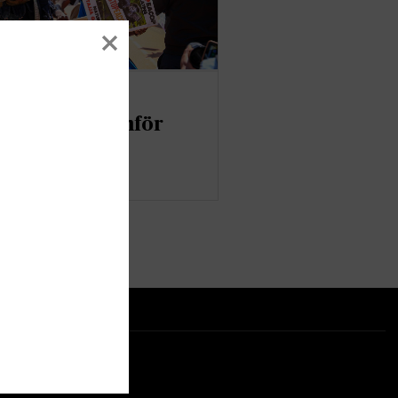
diska
ataktivister inför
a
er
ter på ditt sätt