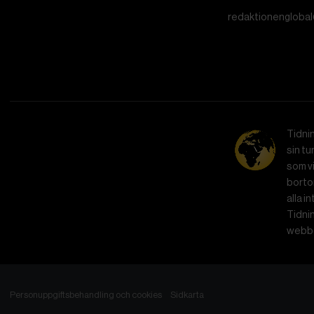
redaktionenglobal
Tidni
sin tu
som vi
bortom
alla i
Tidnin
webbe
Personuppgiftsbehandling och cookies
Sidkarta