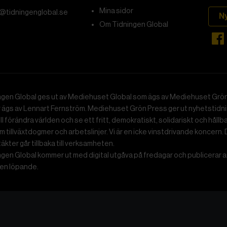
Mina sidor
@tidningenglobal.se
N
Om Tidningen Global
ngen Global ges ut av Mediehuset Global som ägs av Mediehuset Grön
r ägs av Lennart Fernström. Mediehuset Grön Press ger ut nyhetstidnin
ll förändra världen och se ett fritt, demokratiskt, solidariskt och hållb
 tillväxtdogmer och arbetslinjer. Vi är en icke vinstdrivande koncern. 
ntäkter går tillbaka till verksamheten.
gen Global kommer ut med digital utgåva på fredagar och publicerar ar
n löpande.