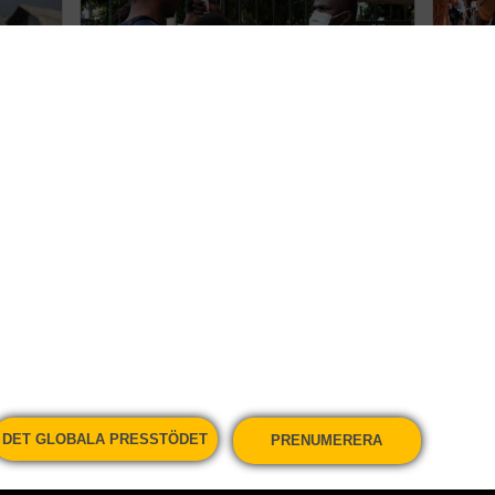
 mot
Över 130 döda i ebola i
Ugan
Kongo-Kinshasa
klim
rätt
Nyheter
Nyhet
DET GLOBALA PRESSTÖDET
PRENUMERERA
onen
Kundservice och support
Nyhe