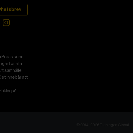
yhetsbrev
 Press som i
gar för alla
art samhälle
Det innebär att
tiklar på
© 2014–2026 Tidningen Global