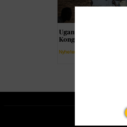
Uganda stänger gräns
Kongo-Kinshasa
Nyheter
Tipsa redakti