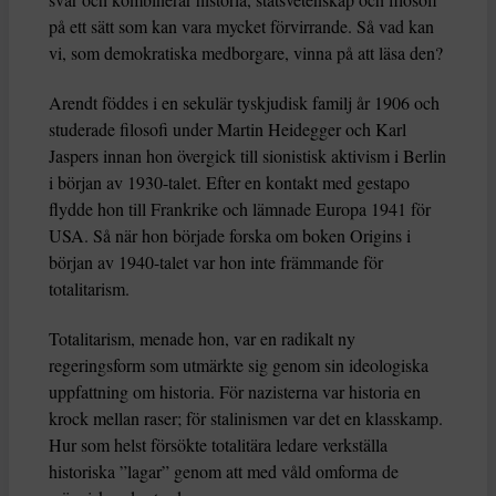
på ett sätt som kan vara mycket förvirrande. Så vad kan
vi, som demokratiska medborgare, vinna på att läsa den?
Arendt föddes i en sekulär tyskjudisk familj år 1906 och
studerade filosofi under Martin Heidegger och Karl
Jaspers innan hon övergick till sionistisk aktivism i Berlin
i början av 1930-talet. Efter en kontakt med gestapo
flydde hon till Frankrike och lämnade Europa 1941 för
USA. Så när hon började forska om boken Origins i
början av 1940-talet var hon inte främmande för
totalitarism.
Totalitarism, menade hon, var en radikalt ny
regeringsform som utmärkte sig genom sin ideologiska
uppfattning om historia. För nazisterna var historia en
krock mellan raser; för stalinismen var det en klasskamp.
Hur som helst försökte totalitära ledare verkställa
historiska ”lagar” genom att med våld omforma de