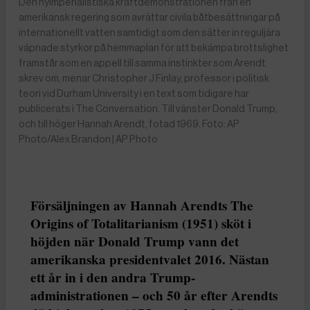
Den nyimperialistiska kraftdemonstrationen från en
amerikansk regering som avrättar civila båtbesättningar på
internationellt vatten samtidigt som den sätter in reguljära
väpnade styrkor på hemmaplan för att bekämpa brottslighet
framstår som en appell till samma instinkter som Arendt
skrev om, menar Christopher J Finlay, professor i politisk
teori vid Durham University i en text som tidigare har
publicerats i The Conversation. Till vänster Donald Trump,
och till höger Hannah Arendt, fotad 1969. Foto: AP
Photo/Alex Brandon | AP Photo
Försäljningen av Hannah Arendts The
Origins of Totalitarianism (1951) sköt i
höjden när Donald Trump vann det
amerikanska presidentvalet 2016. Nästan
ett år in i den andra Trump-
administrationen – och 50 år efter Arendts