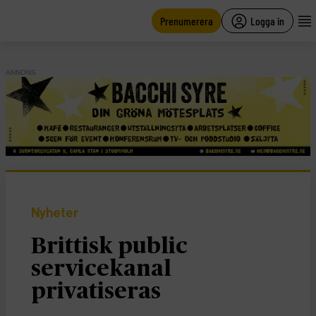
main
content
Prenumerera
Logga in
ANNONS
Nyheter
Brittisk public
servicekanal
privatiseras