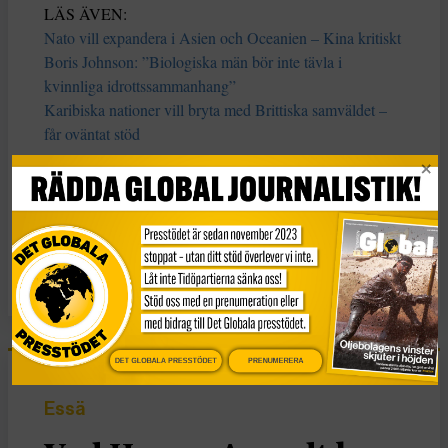
LÄS ÄVEN:
Nato vill expandera i Asien och Oceanien – Kina kritiskt
Boris Johnson: ”Biologiska män bör inte tävla i
kvinnliga idrottssammanhang”
Karibiska nationer vill bryta med Brittiska samväldet –
får oväntat stöd
Klas Lundström
KATEGORI
Nyheter
DET GLOBALA PRESSTÖDET
PRENUMERERA
Essä