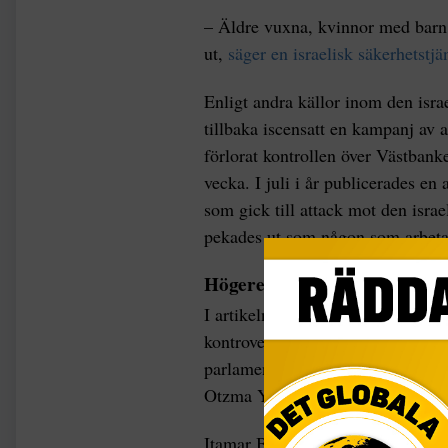
– Äldre vuxna, kvinnor med barn 
ut,
säger en israelisk säkerhetstjä
Enligt andra källor inom den isra
tillbaka iscensatt en kampanj av a
förlorat kontrollen över Västbanke
vecka. I juli i år publicerades en
som gick till attack mot den isr
pekades ut som någon som arbetar
Högerextrem kan ingå i ny re
I artikeln hävdades att talesmann
kontroversiella uttalanden. En av
parlamentsledamoten Itamar Ben-G
Otzma Yehudit (Judisk makt) som 
Itamar Ben Gvir, som bor i en b