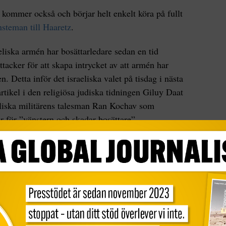
kommer också och börjar helt enkelt köra på fullt
nsteman till Haaretz
.
eliska armén har bosättarledare sedan en tid
ttacker för att skapa intrycket av att armén har
n. Detta inför det israeliska valet på tisdag i nästa
 artikel i den religiösa judiska tidningen Giluy Daat
aeliska militärens talesman Ran Kochav som
 för ”vänstern och skadar bosättare”.
gering
en var snabb med att kritisera officerare som gör
 de som snabbt delade artikeln var den israeliska
vir som är ledare för det högerextrema partiet
ofta hetsar mot palestinier.
osättning på ockuperade Västbanken,
kan komma