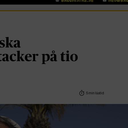
iska
tacker på tio
5 min lästid