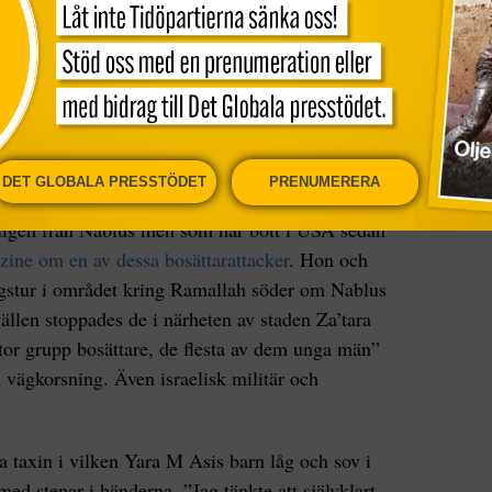
ringen
tillsammans med Benjamin Netanyahu som
ut att få möjlighet att på nytt bilda regering.
ådrivande i bosättarattacker mot palestinier i
ch så sent som den 10 oktober drog han pistol där
r som kastade sten skulle skjutas
.
DET GLOBALA PRESSTÖDET
PRENUMERERA
 i
ligen från Nablus men som har bott i USA sedan
zine om en av dessa bosättarattacker
. Hon och
agstur i området kring Ramallah söder om Nablus
llen stoppades de i närheten av staden Za’tara
tor grupp bosättare, de flesta av dem unga män”
n vägkorsning. Även israelisk militär och
a taxin i vilken Yara M Asis barn låg och sov i
ed stenar i händerna. ”Jag tänkte att självklart