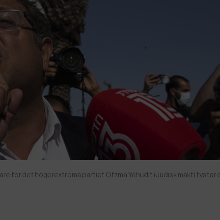
re för det högerextrema partiet Otzma Yehudit (Judisk makt) tystar 