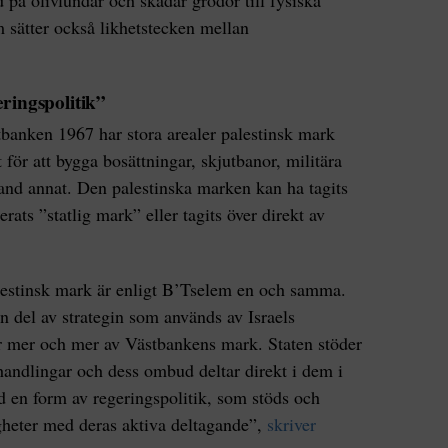
ld på olivlundar och skadar grödor till fysiska
m sätter också likhetstecken mellan
ringspolitik”
anken 1967 har stora arealer palestinsk mark
 för att bygga bosättningar, skjutbanor, militära
land annat. Den palestinska marken kan ha tagits
rats ”statlig mark” eller tagits över direkt av
palestinsk mark är enligt B’Tselem en och samma.
en del av strategin som används av Israels
r mer och mer av Västbankens mark. Staten stöder
shandlingar och dess ombud deltar direkt i dem i
ld en form av regeringspolitik, som stöds och
digheter med deras aktiva deltagande”,
skriver