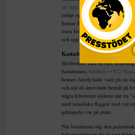
att ingå i den nya israeliska rege
enligt opinionsundersökningar ser 
Itamar Ben-Gvir har också varit p
östra Jerusalems Sheikh Jarrah, o
och uppmanade till att
palestinie
Kastade sten mot bil med barn
Skribenten Yara M Asi, ursprung
barndomen,
berättar i +972 Maga
hennes familj hade varit på en d
och när de återvände hemåt på kvä
några kilometer söderut när en ”s
med israeliska flaggor stod vid e
gränspolis var på plats.
När bosättarna såg den palestinsk
baksätet började de gå mot bilen m