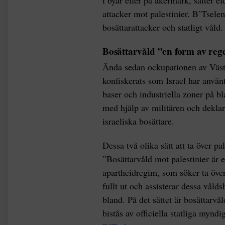
i byar eller på åkermark, sätter e
attacker mot palestinier. B’Tsele
bosättarattacker och statligt våld.
Bosättarvåld ”en form av rege
Ända sedan ockupationen av Västb
konfiskerats som Israel har använt
baser och industriella zoner på b
med hjälp av militären och deklare
israeliska bosättare.
Dessa två olika sätt att ta över 
”Bosättarvåld mot palestinier är 
apartheidregim, som söker ta öve
fullt ut och assisterar dessa våld
bland. På det sättet är bosättarvå
bistås av officiella statliga myn