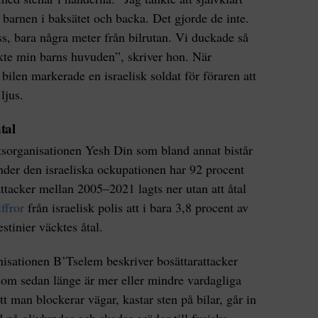
barnen i baksätet och backa. Det gjorde de inte.
, bara några meter från bilrutan. Vi duckade så
kte min barns huvuden”, skriver hon. När
bilen markerade en israelisk soldat för föraren att
ljus.
tal
ttsorganisationen Yesh Din som bland annat bistår
under den israeliska ockupationen har 92 procent
ttacker mellan 2005–2021 lagts ner utan att åtal
ffror
från israelisk polis att i bara 3,8 procent av
stinier väcktes åtal.
nisationen B’Tselem beskriver bosättarattacker
som sedan länge är mer eller mindre vardagliga
tt man blockerar vägar, kastar sten på bilar, går in