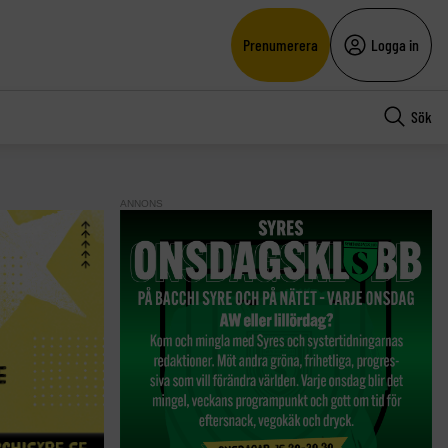
Prenumerera
Logga in
Sök
ANNONS