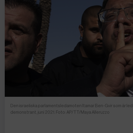
Den israeliska parlamentsledamoten Itamar Ben-Gvir som är leda
demonstrant, juni 2021. Foto: AP/TT/Maya Alleruzzo