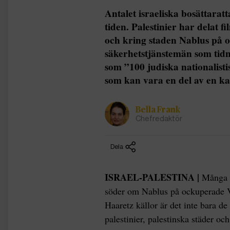
Antalet israeliska bosättarat
tiden. Palestinier har delat 
och kring staden Nablus på o
säkerhetstjänstemän som tid
som ”100 judiska nationalisti
som kan vara en del av en kam
Bella Frank
Chefredaktör
Dela
ISRAEL-PALESTINA |
Många a
söder om Nablus på ockuperade Vä
Haaretz källor är det inte bara d
palestinier, palestinska städer och