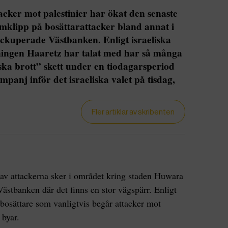
tacker mot palestinier har ökat den senaste
filmklipp på bosättarattacker bland annat i
ckuperade Västbanken. Enligt israeliska
ningen Haaretz har talat med har så många
ska brott” skett under en tiodagarsperiod
panj inför det israeliska valet på tisdag,
Fler artiklar av skribenten
v attackerna sker i området kring staden Huwara
stbanken där det finns en stor vägspärr. Enligt
e bosättare som vanligtvis begår attacker mot
 byar.