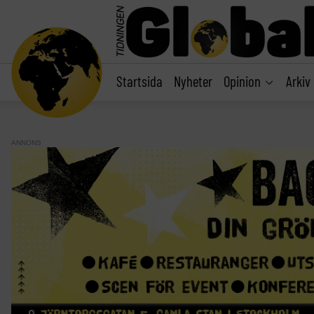
main
content
Startsida
Nyheter
Opinion
Arkiv
ANNONS