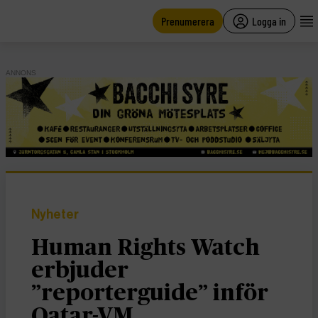
main
content
Prenumerera
Logga in
ANNONS
Nyheter
Human Rights Watch
erbjuder
”reporterguide” inför
Qatar-VM