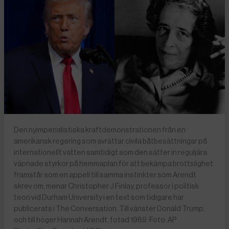
Den nyimperialistiska kraftdemonstrationen från en
amerikansk regering som avrättar civila båtbesättningar på
internationellt vatten samtidigt som den sätter in reguljära
väpnade styrkor på hemmaplan för att bekämpa brottslighet
framstår som en appell till samma instinkter som Arendt
skrev om, menar Christopher J Finlay, professor i politisk
teori vid Durham University i en text som tidigare har
publicerats i The Conversation. Till vänster Donald Trump,
och till höger Hannah Arendt, fotad 1969. Foto: AP