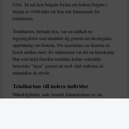
USA. Så när hon började forska om boken Origins i
början av 1940-talet var hon inte främmande för
totalitarism.
Totalitarism, menade hon, var en radikalt ny
regeringsform som utmärkte sig genom sin ideologiska
uppfattning om historia. För nazisterna var historia en
krock mellan raser; för stalinismen var det en klasskamp.
Hur som helst försökte totalitära ledare verkställa
historiska ”lagar” genom att med våld omforma de
människor de styrde.
Totalitarism vill isolera individer
Mänskligheten, sade Arendt, kännetecknas av sin
oändliga variation – ingen person kan någonsin helt
ersätta en annan. Totalitarism syftade till att förstöra
detta. Den isolerade individer, upplöste de band genom
vilka de förenar och stärker varandra, och försökte
utplåna den mänskliga personligheten.