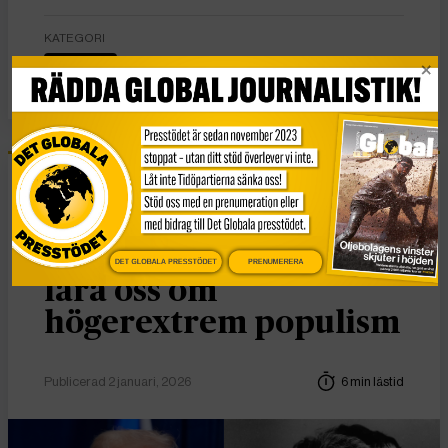
KATEGORI
Nyheter
Essä
Vad Hanna Arendt kan
DET GLOBALA PRESSTÖDET
PRENUMERERA
lära oss om
högerextrem populism
Publicerad 2 januari, 2026
6 min lästid