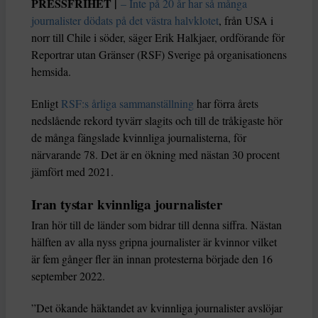
PRESSFRIHET |
– Inte på 20 år har så många
journalister dödats på det västra halvklotet
, från USA i
norr till Chile i söder, säger Erik Halkjaer, ordförande för
Reportrar utan Gränser (RSF) Sverige på organisationens
hemsida.
Enligt
RSF:s årliga sammanställning
har förra årets
nedslående rekord tyvärr slagits och till de tråkigaste hör
de många fängslade kvinnliga journalisterna, för
närvarande 78. Det är en ökning med nästan 30 procent
jämfört med 2021.
Iran tystar kvinnliga journalister
Iran hör till de länder som bidrar till denna siffra. Nästan
hälften av alla nyss gripna journalister är kvinnor vilket
är fem gånger fler än innan protesterna började den 16
september 2022.
”Det ökande häktandet av kvinnliga journalister avslöjar