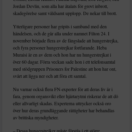
Jordan Devlin, som alla har åtalats för grovt inbrott,
skadegörelse samt våldsamt upplopp. De nekar till brott.
Ytterligare personer har gripits i samband med den
händelsen, och de går alla under namnet Filton 24. I
november började flera av de fängslade att hungerstrejka,
och fyra personer hungerstrejkar fortfarande. Heba
Muraisi är en av dem och hon har nu hungerstrejkat i
över 60 dagar. Förra veckan sade hon i ett telefonsamtal
med stödgruppen Prisoners for Palestine att hon har ont,
svårt att ligga ner och att föra ett samtal.
Nu varnar också flera FN-experter för att deras liv är i
fara, genom organsvikt eller hjärtarytmi riskerar de att dö
eller allvarligt skadas. Experterna uttrycker också oro
över hur deras grundläggande rättigheter har behandlas
av brittiska myndigheter.
– Dessa hungerstrejker måste förstås i ett större