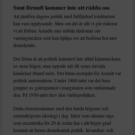
Sunt förnuft kommer inte att rädda oss
Att jämföra dagens politik med fullfjädrad totalitarism
kan vara upplysande. Men om det är allt vi gör riskerar
vi att förbise Arendts mer subtila lärdomar om
varningstecken som kan hjälpa oss att bedöma hot mot
demokratin.
Det första är att politisk katastrof inte alltid kännetecknas
av stora frågor, utan uppstår när till synes triviala
händelser ibland möts. Det bästa exemplet för Arendt var
politisk antisemitism. Under 1800-talet var det bara
grupper av galenpannor i marginalen som omfamnade
den. På 1930-talet drev den världspolitiken.
Detta överensstämmer med den hårda högerns och
extremhögerns ideologi i dag. Idéer som allmänt sågs
som excentriska för 20 år sedan har i allt högre grad
kommit att forma demokratisk politik. Invandrar- och