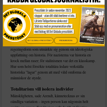
Jaspers innan hon övergick till sionistisk aktivism i Berlin
i början av 1930-talet. Efter en kontakt med gestapo
flydde hon till Frankrike och lämnade Europa 1941 för
USA. Så när hon började forska om boken Origins i
början av 1940-talet var hon inte främmande för
totalitarism.
DET GLOBALA PRESSTÖDET
PRENUMERERA
Totalitarism, menade hon, var en radikalt ny
regeringsform som utmärkte sig genom sin ideologiska
uppfattning om historia. För nazisterna var historia en
krock mellan raser; för stalinismen var det en klasskamp.
Hur som helst försökte totalitära ledare verkställa
historiska ”lagar” genom att med våld omforma de
människor de styrde.
Totalitarism vill isolera individer
Mänskligheten, sade Arendt, kännetecknas av sin
oändliga variation – ingen person kan någonsin helt