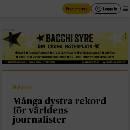
main
content
Prenumerera
Logga in
ANNONS
Nyheter
Många dystra rekord
för världens
journalister