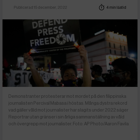
Publicerad 15 december, 2022
4 min lästid
Demonstranter protesterar mot mordet på den filippinska
journalisten Percival Mabasa i höstas. Många dystra rekord
vad gäller våld mot journalister har slagits under 2022 säger
Reportrar utan gränser i sin årliga sammanställning av våld
och övergrepp mot journalister. Foto: AP Photo/Aaron Favila