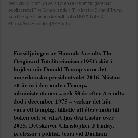
teori vid Durham University i en text som tidigare har
publicerats i The Conversation. Till vänster Donald Trump,
och till höger Hannah Arendt, fotad 1969. Foto: AP
Photo/Alex Brandon | AP Photo
Försäljningen av Hannah Arendts The
Origins of Totalitarianism (1951) sköt i
höjden när Donald Trump vann det
amerikanska presidentvalet 2016. Nästan
ett år in i den andra Trump-
administrationen – och 50 år efter Arendts
död i december 1975 – verkar det här
vara ett lämpligt tillfälle att återvända till
boken och se vilket ljus den kastar över
2025. Det skriver Christopher J Finlay,
professor i politisk teori vid Durham