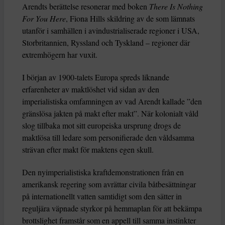
Arendts berättelse resonerar med boken
There Is Nothing
For You Here
, Fiona Hills skildring av de som lämnats
utanför i samhällen i avindustrialiserade regioner i USA,
Storbritannien, Ryssland och Tyskland – regioner där
extremhögern har vuxit.
I början av 1900-talets Europa spreds liknande
erfarenheter av maktlöshet vid sidan av den
imperialistiska omfamningen av vad Arendt kallade ”den
gränslösa jakten på makt efter makt”. När kolonialt våld
slog tillbaka mot sitt europeiska ursprung drogs de
maktlösa till ledare som personifierade den våldsamma
strävan efter makt för maktens egen skull.
Den nyimperialistiska kraftdemonstrationen från en
amerikansk regering som avrättar civila båtbesättningar
på internationellt vatten samtidigt som den sätter in
reguljära väpnade styrkor på hemmaplan för att bekämpa
brottslighet framstår som en appell till samma instinkter