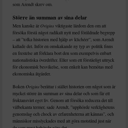
som Arendt skrev om.
Större än summan av sina delar
Men kanske är
Origins
viktigaste lärdom den om att
försöka förstå något radikalt nytt med föråldrade begrepp
– att ”tolka historien med hjälp av klichéer”, som Arendt
kallade det. Inför en omskakande ny typ av politik finns
en frestelse att förklara bort den som exempelvis enbart
nationalistiska överdrifter. Eller som ett förståeligt uttryck
för ekonomisk besvikelse, som enkelt kan bemötas med
ekonomiska åtgärder.
Boken
Origins
berättar i stället historien om något som är
mycket större än summan av sina delar och som får ett
fruktansvärt eget liv. Genom att försöka reducera det till
välbekanta termer, sade Arendt, ”upphörde verklighetens
genomslag och chock av erfarenheterna att kännas”, och
människor misslyckades med att göra motstånd just när
de som mest behövde göra det.