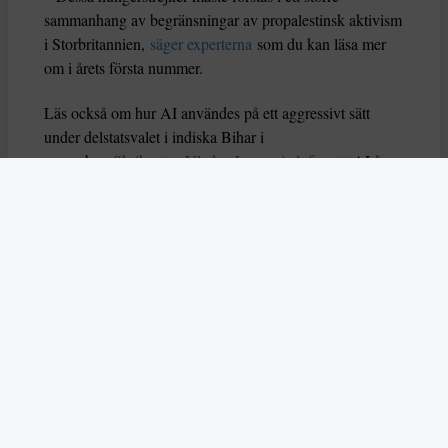
sammanhang av begränsningar av propalestinsk aktivism
i Storbritannien,
säger experterna
som du kan läsa mer
om i årets första nummer.
Läs också om hur AI användes på ett aggressivt sätt
under delstatsvalet i indiska Bihar i
november.
Skribenten Vladan Lausevic lyfter att
AI å
ena sidan kan bidra till att sprida viktig information och
öka politiskt deltagande, men å andra sidan också kan
orsaka problem om den missbrukas. Han skriver: ”Utan
tydliga regler, etiska riktlinjer och system för att granska
falskt innehåll kan AI i sin värsta form stärka just
diktaturer och auktoritära system istället för att förnya
och förbättra demokratin.”
I mitten av december slog två attentatsmän till mot ett
judiskt chanukkafirande på Bondi Beach, dödade femton
människor och skadade många fler. Enligt australisk
polis utreds dådet som en terrorattack och