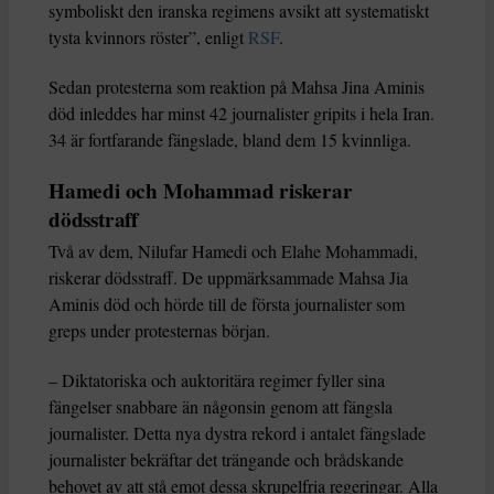
symboliskt den iranska regimens avsikt att systematiskt
tysta kvinnors röster”, enligt
RSF
.
Sedan protesterna som reaktion på Mahsa Jina Aminis
död inleddes har minst 42 journalister gripits i hela Iran.
34 är fortfarande fängslade, bland dem 15 kvinnliga.
Hamedi och Mohammad riskerar
dödsstraff
Två av dem, Nilufar Hamedi och Elahe Mohammadi,
riskerar dödsstraff. De uppmärksammade Mahsa Jia
Aminis död och hörde till de första journalister som
greps under protesternas början.
– Diktatoriska och auktoritära regimer fyller sina
fängelser snabbare än någonsin genom att fängsla
journalister. Detta nya dystra rekord i antalet fängslade
journalister bekräftar det trängande och brådskande
behovet av att stå emot dessa skrupelfria regeringar. Alla