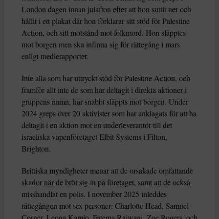
London dagen innan julafton efter att hon suttit ner och
hållit i ett plakat där hon förklarar sitt stöd för Palestine
Action, och sitt motstånd mot folkmord. Hon släpptes
mot borgen men ska infinna sig för rättegång i mars
enligt medierapporter.
Inte alla som har uttryckt stöd för Palestine Action, och
framför allt inte de som har deltagit i direkta aktioner i
gruppens namn, har snabbt släppts mot borgen. Under
2024 greps över 20 aktivister som har anklagats för att ha
deltagit i en aktion mot en underleverantör till det
israeliska vapenföretaget Elbit Systems i Filton,
Brighton.
Brittiska myndigheter menar att de orsakade omfattande
skador när de bröt sig in på företaget, samt att de också
misshandlat en polis. I november 2025 inleddes
rättegången mot sex personer: Charlotte Head, Samuel
Corner, Leona Kamio, Fatema Rajwani, Zoe Rogers, och