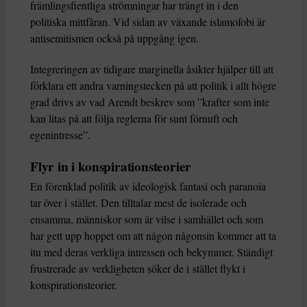
främlingsfientliga strömningar har trängt in i den
politiska mittfåran. Vid sidan av växande islamofobi är
antisemitismen också på uppgång igen.
Integreringen av tidigare marginella åsikter hjälper till att
förklara ett andra varningstecken på att politik i allt högre
grad drivs av vad Arendt beskrev som ”krafter som inte
kan litas på att följa reglerna för sunt förnuft och
egenintresse”.
Flyr in i konspirationsteorier
En förenklad politik av ideologisk fantasi och paranoia
tar över i stället. Den tilltalar mest de isolerade och
ensamma, människor som är vilse i samhället och som
har gett upp hoppet om att någon någonsin kommer att ta
itu med deras verkliga intressen och bekymmer. Ständigt
frustrerade av verkligheten söker de i stället flykt i
konspirationsteorier.