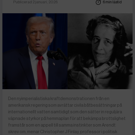
Publicerad 2 januari, 2026
6 min lästid
Den nyimperialistiska kraftdemonstrationen från en
amerikansk regering som avrättar civila båtbesättningar på
internationellt vatten samtidigt som den sätter in reguljära
väpnade styrkor på hemmaplan för att bekämpa brottslighet
framstår som en appell till samma instinkter som Arendt
skrev om, menar Christopher J Finlay, professor i politisk