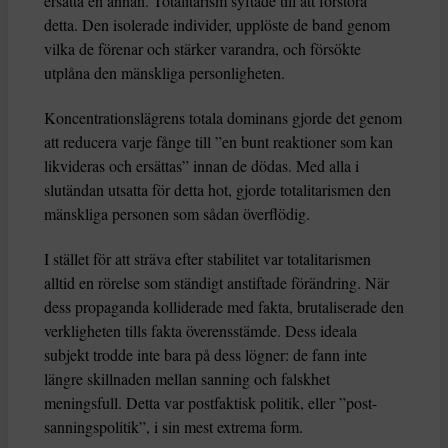
ersätta en annan. Totalitarism syftade till att förstöra
detta. Den isolerade individer, upplöste de band genom
vilka de förenar och stärker varandra, och försökte
utplåna den mänskliga personligheten.
Koncentrationslägrens totala dominans gjorde det genom
att reducera varje fånge till ”en bunt reaktioner som kan
likvideras och ersättas” innan de dödas. Med alla i
slutändan utsatta för detta hot, gjorde totalitarismen den
mänskliga personen som sådan överflödig.
I stället för att sträva efter stabilitet var totalitarismen
alltid en rörelse som ständigt anstiftade förändring. När
dess propaganda kolliderade med fakta, brutaliserade den
verkligheten tills fakta överensstämde. Dess ideala
subjekt trodde inte bara på dess lögner: de fann inte
längre skillnaden mellan sanning och falskhet
meningsfull. Detta var postfaktisk politik, eller ”post-
sanningspolitik”, i sin mest extrema form.