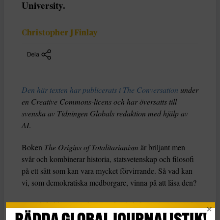
University.
Christopher J Finlay
Dela
Den här texten har publicerats i The Conversation
under
en Creative Commons-licens och har översatts till
svenska av Tidningen Globals redaktion med hjälp av
AI
.
Boken
The Origins of Totalitarianism
är briljant men
svår och kombinerar historia, statsvetenskap och filosofi
på ett sätt som kan vara mycket förvirrande. Så vad kan
vi, som demokratiska medborgare, vinna på att läsa den?
Arendt föddes i en sekulär tyskjudisk familj år 1906 och
studerade filosofi under Martin Heidegger och Karl