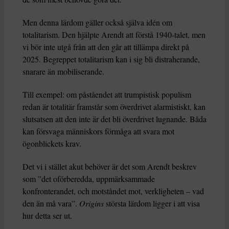
Men denna lärdom gäller också själva idén om
totalitarism. Den hjälpte Arendt att förstå 1940-talet, men
vi bör inte utgå från att den går att tillämpa direkt på
2025. Begreppet totalitarism kan i sig bli distraherande,
snarare än mobiliserande.
Till exempel: om påståendet att trumpistisk populism
redan är totalitär framstår som överdrivet alarmistiskt, kan
slutsatsen att den inte är det bli överdrivet lugnande. Båda
kan försvaga människors förmåga att svara mot
ögonblickets krav.
Det vi i stället akut behöver är det som Arendt beskrev
som ”det oförberedda, uppmärksammade
konfronterandet, och motståndet mot, verkligheten – vad
den än må vara”.
Origins
största lärdom ligger i att visa
hur detta ser ut.