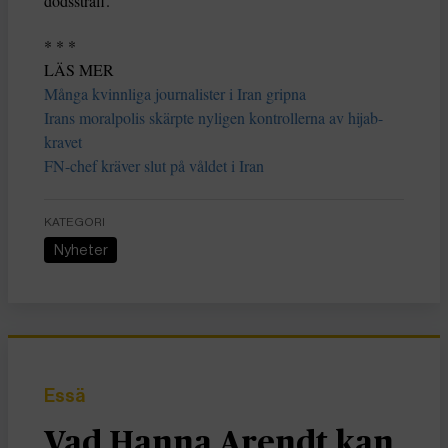
dödsstraff.
* * *
LÄS MER
Många kvinnliga journalister i Iran gripna
Irans moralpolis skärpte nyligen kontrollerna av hijab-
kravet
FN-chef kräver slut på våldet i Iran
KATEGORI
Nyheter
Essä
Vad Hanna Arendt kan