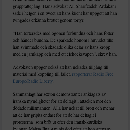
grupprättegång. Hans advokat Ali Sharifzadeh Ardakani
sade i helgen i en tweet att hans klient har uppgett att han
tvingades erkänna brottet genom tortyr:
”Han torterades med ögonen förbundna och hans fötter
och händer bundna. De sparkade honom i huvudet tills
han svimmade och skadade olika delar av hans kropp
med en järnkäpp och med ett elchocksvapen”, skrev han.
Advokaten uppger också att han nekades tillgång till
material med koppling till fallet,
rapporterar Radio Free
Europe/Radio Liberty
.
Sammanlagt har sexton demonstranter anklagats av
iranska myndigheter för att deltagit i attacken mot den
dödade milismannen. Alla har nekat till brott och menar
att de har gripits endast för att de har deltagit i
protesterna som bröt ut efter den iransk-kurdiska
kvinnan Mahsa Jina Aminis död efter att hon greps av