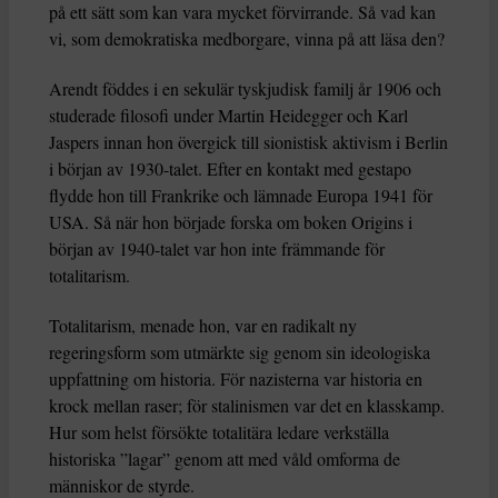
på ett sätt som kan vara mycket förvirrande. Så vad kan
vi, som demokratiska medborgare, vinna på att läsa den?
Arendt föddes i en sekulär tyskjudisk familj år 1906 och
studerade filosofi under Martin Heidegger och Karl
Jaspers innan hon övergick till sionistisk aktivism i Berlin
i början av 1930-talet. Efter en kontakt med gestapo
flydde hon till Frankrike och lämnade Europa 1941 för
USA. Så när hon började forska om boken Origins i
början av 1940-talet var hon inte främmande för
totalitarism.
Totalitarism, menade hon, var en radikalt ny
regeringsform som utmärkte sig genom sin ideologiska
uppfattning om historia. För nazisterna var historia en
krock mellan raser; för stalinismen var det en klasskamp.
Hur som helst försökte totalitära ledare verkställa
historiska ”lagar” genom att med våld omforma de
människor de styrde.