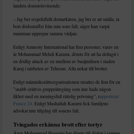
landets domstolsväsende:
– Jag ber respektfullt domarkåren, jag ber er att snälla, ta
bort dödsstraffet från min sons fall, säger han varpå
mamman upprepar samma vädjan.
Enligt Amnesty International har fem personer, varav en
är Mohammad Mehdi Karami, dömts för att ha deltagit i
en dödlig attack av en medlem av basijmilisen i staden
Karaj i närheten av Teheran. Alla nekar till brottet.
Enligt människorättsorganisationen utsattes de fem för en
”snabb orättvis grupprättegång som inte hade någon
likhet med en meningsfull rättslig prövning”, r
apporterar
France 24
. Enligt Mashallah Karami fick familjens
advokat inte tillgång till sonens fall.
Tvingades erkänna brott efter tortyr
Även Mohammad Hosseini har dömts till döden i samma