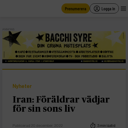
main
content
Prenumerera
Logga in
ANNONS
Nyheter
Iran: Föräldrar vädjar
för sin sons liv
Publicerad 20 december, 2022
3 min lästid