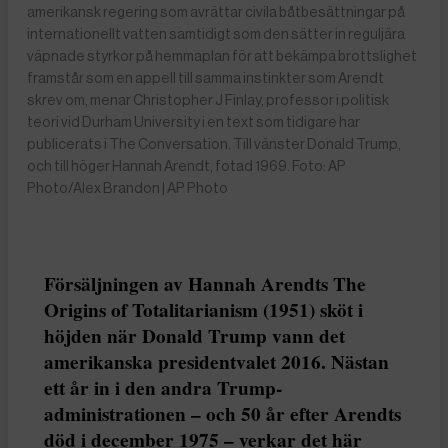
amerikansk regering som avrättar civila båtbesättningar på
internationellt vatten samtidigt som den sätter in reguljära
väpnade styrkor på hemmaplan för att bekämpa brottslighet
framstår som en appell till samma instinkter som Arendt
skrev om, menar Christopher J Finlay, professor i politisk
teori vid Durham University i en text som tidigare har
publicerats i The Conversation. Till vänster Donald Trump,
och till höger Hannah Arendt, fotad 1969. Foto: AP
Photo/Alex Brandon | AP Photo
Försäljningen av Hannah Arendts The
Origins of Totalitarianism (1951) sköt i
höjden när Donald Trump vann det
amerikanska presidentvalet 2016. Nästan
ett år in i den andra Trump-
administrationen – och 50 år efter Arendts
död i december 1975 – verkar det här