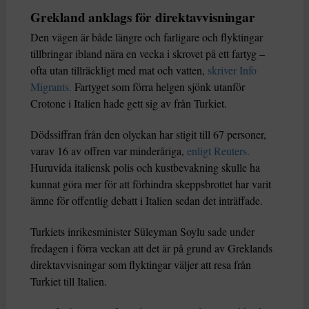
Grekland anklags för direktavvisningar
Den vägen är både längre och farligare och flyktingar
tillbringar ibland nära en vecka i skrovet på ett fartyg –
ofta utan tillräckligt med mat och vatten,
skriver Info
Migrants.
Fartyget som förra helgen sjönk utanför
Crotone i Italien hade gett sig av från Turkiet.
Dödssiffran från den olyckan har stigit till 67 personer,
varav 16 av offren var minderåriga,
enligt Reuters.
Huruvida italiensk polis och kustbevakning skulle ha
kunnat göra mer för att förhindra skeppsbrottet har varit
ämne för offentlig debatt i Italien sedan det inträffade.
Turkiets inrikesminister Süleyman Soylu sade under
fredagen i förra veckan att det är på grund av Greklands
direktavvisningar som flyktingar väljer att resa från
Turkiet till Italien.