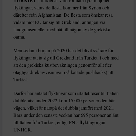
TURKIET |
Turkiet är värd för nära fyra miljoner
flyktingar, varav de flesta kommer från Syrien och
därefter från Afghanistan. De flesta som önskar resa
vidare mot EU tar sig till Grekland, antingen via
landgränsen eller med båt till någon av de grekiska
öarna.
Men sedan i början på 2020 har det blivit svårare för
flyktingar att ta sig till Grekland från Turkiet, i och med
att den grekiska kustbevakningen genomför allt fler
olagliga direktavvisningar (så kallade pushbacks) till
Turkiet.
Därför har antalet flyktingar som istället reser till Italien
dubblerats: under 2022 kom 15 000 personer den här
vägen, vilket är närapå det dubbla jämfört med 2021.
Bara under den senaste veckan har 695 personer anlänt
till Italien från Turkiet, enligt FN:s flyktingorgan
UNHCR.