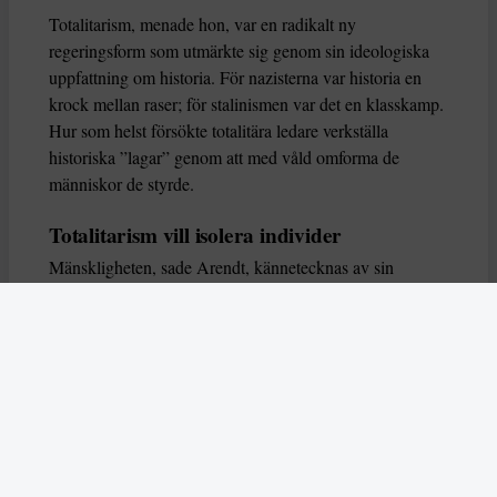
Totalitarism, menade hon, var en radikalt ny
regeringsform som utmärkte sig genom sin ideologiska
uppfattning om historia. För nazisterna var historia en
krock mellan raser; för stalinismen var det en klasskamp.
Hur som helst försökte totalitära ledare verkställa
historiska ”lagar” genom att med våld omforma de
människor de styrde.
Totalitarism vill isolera individer
Mänskligheten, sade Arendt, kännetecknas av sin
oändliga variation – ingen person kan någonsin helt
ersätta en annan. Totalitarism syftade till att förstöra
detta. Den isolerade individer, upplöste de band genom
vilka de förenar och stärker varandra, och försökte
utplåna den mänskliga personligheten.
Koncentrationslägrens totala dominans gjorde det genom
att reducera varje fånge till ”en bunt reaktioner som kan