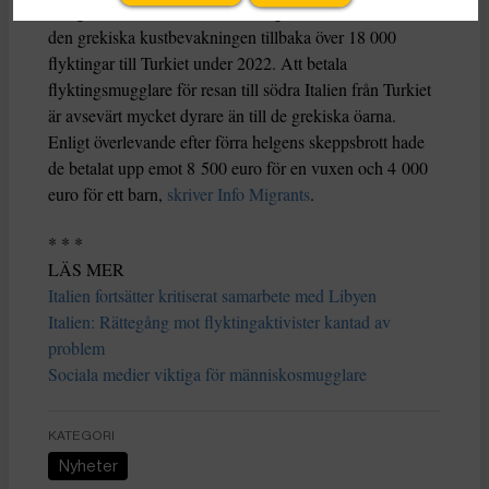
Enligt den turkiska kustbevakningens statistik skickade
den grekiska kustbevakningen tillbaka över 18 000
flyktingar till Turkiet under 2022. Att betala
flyktingsmugglare för resan till södra Italien från Turkiet
är avsevärt mycket dyrare än till de grekiska öarna.
Enligt överlevande efter förra helgens skeppsbrott hade
de betalat upp emot 8 500 euro för en vuxen och 4 000
euro för ett barn,
skriver Info Migrants
.
* * *
LÄS MER
Italien fortsätter kritiserat samarbete med Libyen
Italien: Rättegång mot flyktingaktivister kantad av
problem
Sociala medier viktiga för människosmugglare
KATEGORI
Nyheter