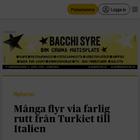
main
content
Prenumerera
Logga in
ANNONS
Nyheter
Många flyr via farlig
rutt från Turkiet till
Italien