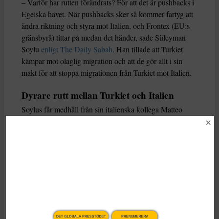
– Varför har rutten förändrats? För att det är pushbacks i
Egeiska havet. När pushbacks sker så kommer fartyg att
ändra riktning och styra mot Italien, och Frontex (EU:s
gränsbyrå) tittar på medan det händer, sade Süleyman
Soylu
enligt The Daily Sabah
. Han tillade att Turkiet
kämpar mot olaglig migration och att de gör allt i sin
makt för att stoppa migrationen från Turkiet mot Italien.
Dyrare rutt mellan Turkiet och Italien
Soylus får medhåll från sin italienska kollega Matteo
Piantedosi, som också ger Grekland skulden för den
växande flyktingströmmen mellan Turkiet och Italien.
– Grekland har infört policy som hindrar [migranter] från
att anlända den vägen, inklusive pushbacks som har
fördömts av EU, sade den italienska inrikesministern i en
intervju med den offentligt finansierade tv-kanalen RAI,
rapporterar Reuters
.
DET GLOBALA PRESSTÖDET
PRENUMERERA