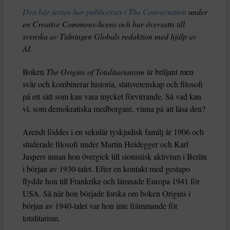
Den här texten har publicerats i The Conversation
under
en Creative Commons-licens och har översatts till
svenska av Tidningen Globals redaktion med hjälp av
AI
.
Boken
The Origins of Totalitarianism
är briljant men
svår och kombinerar historia, statsvetenskap och filosofi
på ett sätt som kan vara mycket förvirrande. Så vad kan
vi, som demokratiska medborgare, vinna på att läsa den?
Arendt föddes i en sekulär tyskjudisk familj år 1906 och
studerade filosofi under Martin Heidegger och Karl
Jaspers innan hon övergick till sionistisk aktivism i Berlin
i början av 1930-talet. Efter en kontakt med gestapo
flydde hon till Frankrike och lämnade Europa 1941 för
USA. Så när hon började forska om boken Origins i
början av 1940-talet var hon inte främmande för
totalitarism.