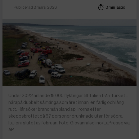
Publicerad 8 mars, 2023
3 min lästid
Under 2022 anlände 15 000 flyktingar till Italien från Turkiet –
närapå dubbelt så många som året innan, en farlig och lång
rutt. Här söker brandmän bland spillrorna efter
skeppsbrottet då 67 personer drunknade utanför södra
Italien i slutet av februari. Foto: Giovanni Isolino/LaPresse via
AP