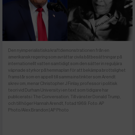
Den nyimperialistiska kraftdemonstrationen från en
amerikansk regering som avrättar civila båtbesättningar på
internationellt vatten samtidigt som den sätter in reguljära
väpnade styrkor på hemmaplan för att bekämpa brottslighet
framstår som en appell till samma instinkter som Arendt
skrev om, menar Christopher J Finlay, professor i politisk
teori vid Durham University i en text som tidigare har
publicerats i The Conversation. Till vänster Donald Trump,
och till höger Hannah Arendt, fotad 1969. Foto: AP
Photo/Alex Brandon | AP Photo