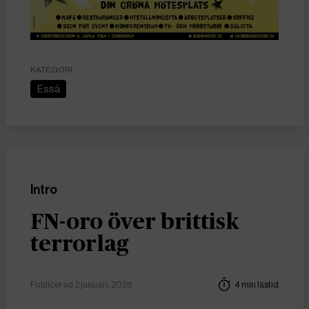
KATEGORI
Essä
Intro
FN-oro över brittisk
terrorlag
Publicerad 2 januari, 2026
4 min lästid