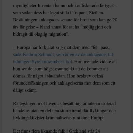
myndigheter Iuventa i hamn och konfiskerade fartyget –
som sedan dess har legat stilla i Trapani, Sicilien.
Besättningen anklagades senare för brott som kan ge 20
års fängelse – bland annat för att ha ”möjliggjort och
bidragit till olaglig migration”.
– Europa har förklarat krig mot dem med ”fel” pass,
sade Kathrin Schmidt, som är en av de anklagade, till
tidningen Syre i november i fjol
. Hon menade vidare att
hon ser det som högst osannolikt att de kommer att
dömas för något i slutändan. Hon beskrev också
förundersökningen och anklagelserna mot dem som ett
dåligt skämt.
Rättegången mot Iuventas besättning är inte en isolerad
händelse utan en del i en större trend där flyktingar och
flyktingaktivister kriminaliseras runt om i Europa.
Det finns flera liknande fall: i Grekland står 24