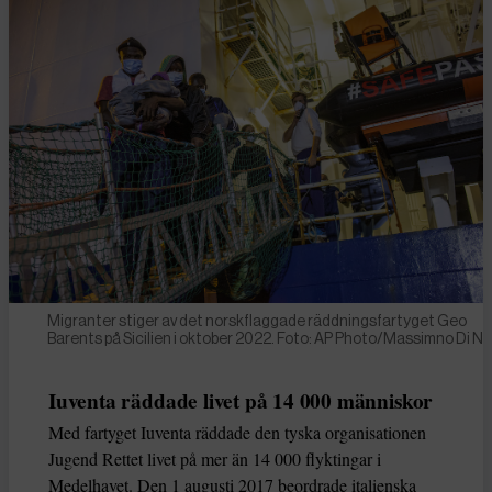
Migranter stiger av det norskflaggade räddningsfartyget Geo
Barents på Sicilien i oktober 2022. Foto: AP Photo/Massimno Di N
Iuventa räddade livet på 14 000 människor
Med fartyget Iuventa räddade den tyska organisationen
Jugend Rettet livet på mer än 14 000 flyktingar i
Medelhavet. Den 1 augusti 2017 beordrade italienska