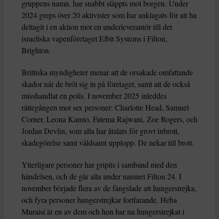
gruppens namn, har snabbt släppts mot borgen. Under
2024 greps över 20 aktivister som har anklagats för att ha
deltagit i en aktion mot en underleverantör till det
israeliska vapenföretaget Elbit Systems i Filton,
Brighton.
Brittiska myndigheter menar att de orsakade omfattande
skador när de bröt sig in på företaget, samt att de också
misshandlat en polis. I november 2025 inleddes
rättegången mot sex personer: Charlotte Head, Samuel
Corner, Leona Kamio, Fatema Rajwani, Zoe Rogers, och
Jordan Devlin, som alla har åtalats för grovt inbrott,
skadegörelse samt våldsamt upplopp. De nekar till brott.
Ytterligare personer har gripits i samband med den
händelsen, och de går alla under namnet Filton 24. I
november började flera av de fängslade att hungerstrejka,
och fyra personer hungerstrejkar fortfarande. Heba
Muraisi är en av dem och hon har nu hungerstrejkat i