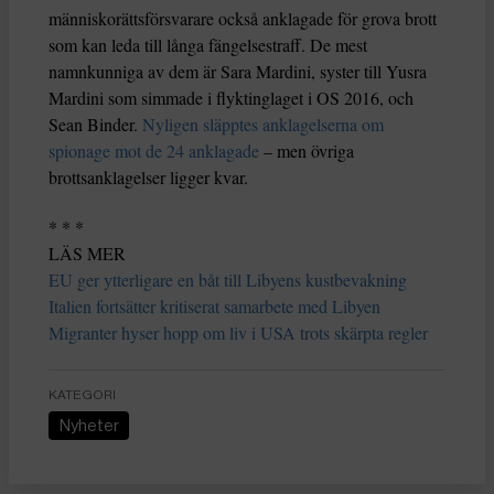
människorättsförsvarare också anklagade för grova brott
som kan leda till långa fängelsestraff. De mest
namnkunniga av dem är Sara Mardini, syster till Yusra
Mardini som simmade i flyktinglaget i OS 2016, och
Sean Binder.
Nyligen släpptes anklagelserna om
spionage mot de 24 anklagade
– men övriga
brottsanklagelser ligger kvar.
* * *
LÄS MER
EU ger ytterligare en båt till Libyens kustbevakning
Italien fortsätter kritiserat samarbete med Libyen
Migranter hyser hopp om liv i USA trots skärpta regler
KATEGORI
Nyheter