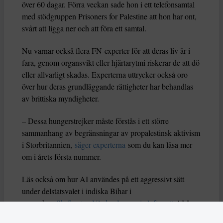
över 60 dagar. Förra veckan sade hon i ett telefonsamtal
med stödgruppen Prisoners for Palestine att hon har ont,
svårt att ligga ner och att föra ett samtal.
Nu varnar också flera FN-experter för att deras liv är i
fara, genom organsvikt eller hjärtarytmi riskerar de att dö
eller allvarligt skadas. Experterna uttrycker också oro
över hur deras grundläggande rättigheter har behandlas
av brittiska myndigheter.
– Dessa hungerstrejker måste förstås i ett större
sammanhang av begränsningar av propalestinsk aktivism
i Storbritannien,
säger experterna
som du kan läsa mer
om i årets första nummer.
Läs också om hur AI användes på ett aggressivt sätt
under delstatsvalet i indiska Bihar i
november.
Skribenten Vladan Lausevic lyfter att
AI å
ena sidan kan bidra till att sprida viktig information och