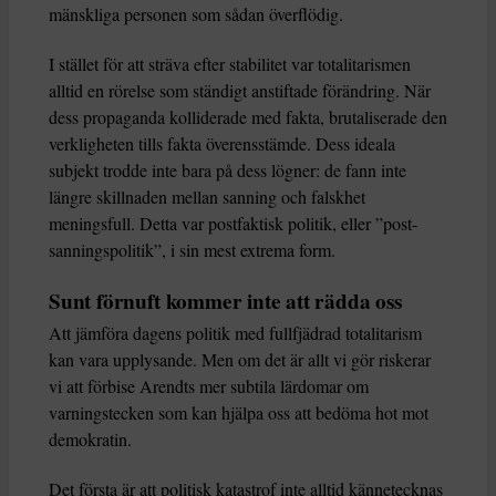
mänskliga personen som sådan överflödig.
I stället för att sträva efter stabilitet var totalitarismen
alltid en rörelse som ständigt anstiftade förändring. När
dess propaganda kolliderade med fakta, brutaliserade den
verkligheten tills fakta överensstämde. Dess ideala
subjekt trodde inte bara på dess lögner: de fann inte
längre skillnaden mellan sanning och falskhet
meningsfull. Detta var postfaktisk politik, eller ”post-
sanningspolitik”, i sin mest extrema form.
Sunt förnuft kommer inte att rädda oss
Att jämföra dagens politik med fullfjädrad totalitarism
kan vara upplysande. Men om det är allt vi gör riskerar
vi att förbise Arendts mer subtila lärdomar om
varningstecken som kan hjälpa oss att bedöma hot mot
demokratin.
Det första är att politisk katastrof inte alltid kännetecknas