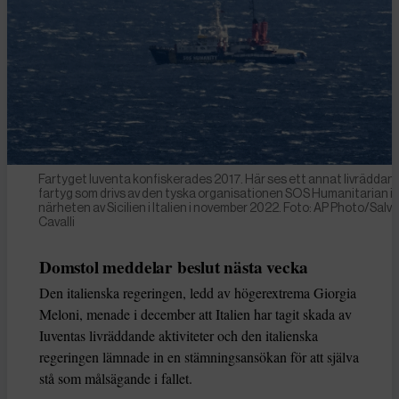
Fartyget Iuventa konfiskerades 2017. Här ses ett annat livräddan
fartyg som drivs av den tyska organisationen SOS Humanitarian i
närheten av Sicilien i Italien i november 2022. Foto: AP Photo/Salv
Cavalli
Domstol meddelar beslut nästa vecka
Den italienska regeringen, ledd av högerextrema Giorgia
Meloni, menade i december att Italien har tagit skada av
Iuventas livräddande aktiviteter och den italienska
regeringen lämnade in en stämningsansökan för att själva
stå som målsägande i fallet.