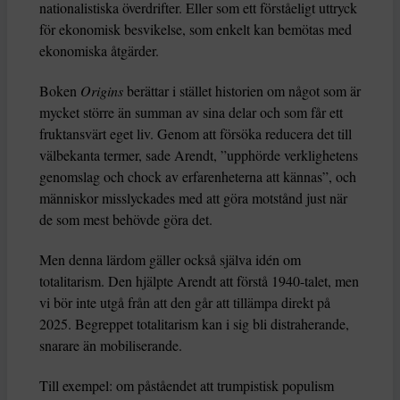
nationalistiska överdrifter. Eller som ett förståeligt uttryck
för ekonomisk besvikelse, som enkelt kan bemötas med
ekonomiska åtgärder.
Boken
Origins
berättar i stället historien om något som är
mycket större än summan av sina delar och som får ett
fruktansvärt eget liv. Genom att försöka reducera det till
välbekanta termer, sade Arendt, ”upphörde verklighetens
genomslag och chock av erfarenheterna att kännas”, och
människor misslyckades med att göra motstånd just när
de som mest behövde göra det.
Men denna lärdom gäller också själva idén om
totalitarism. Den hjälpte Arendt att förstå 1940-talet, men
vi bör inte utgå från att den går att tillämpa direkt på
2025. Begreppet totalitarism kan i sig bli distraherande,
snarare än mobiliserande.
Till exempel: om påståendet att trumpistisk populism