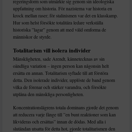
regeringsform som utmärkte sig genom sin ideologiska
uppfattning om historia. För nazisterna var historia en
krock mellan raser; för stalinismen var det en klasskamp.
Hur som helst försökte totalitära ledare verkställa
historiska ”lagar” genom att med våld omforma de
människor de styrde.
Totalitarism vill isolera individer
Mänskligheten, sade Arendt, kännetecknas av sin
oändliga variation – ingen person kan någonsin helt
ersätta en annan. Totalitarism syftade till att förstöra
detta. Den isolerade individer, upplöste de band genom
vilka de förenar och stärker varandra, och försökte
utplåna den mänskliga personligheten.
Koncentrationslägrens totala dominans gjorde det genom
att reducera varje fånge till ”en bunt reaktioner som kan
likvideras och ersättas” innan de dödas. Med alla i
slutändan utsatta för detta hot, gjorde totalitarismen den