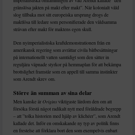
imperialistiska omfamningen av vad Arendt kallade ”den
gränslösa jakten på makt efter makt”. När kolonialt våld
slog tillbaka mot sitt europeiska ursprung drogs de
maktlösa till ledare som personifierade den våldsamma
strävan efter makt för maktens egen skull.
Den nyimperialistiska kraftdemonstrationen från en
amerikansk regering som avrättar civila båtbesättningar
på internationellt vatten samtidigt som den sätter in
reguljära väpnade styrkor på hemmaplan för att bekämpa
brottslighet framstår som en appell till samma instinkter
som Arendt skrev om.
Större än summan av sina delar
Men kanske är
Origins
viktigaste lärdom den om att
försöka förstå något radikalt nytt med föråldrade begrepp
– att ”tolka historien med hjälp av klichéer”, som Arendt
kallade det. Inför en omskakande ny typ av politik finns
en frestelse att förklara bort den som exempelvis enbart