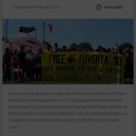
Publicerad 16 februari, 2023
4 min lästid
I nästa vecka väntas en italiensk domstol meddela om Italien
kan stå som målsägande mot frivilligorganisationen bakom
räddningsfartyget Iuventas som fram till 2017 hade räddat 14
000 människors liv på Medelhavet. Här en solidaritetsaktion i
Tyskland under Ende Gelände i juni 2019. Foto: Leonhard
Lenz