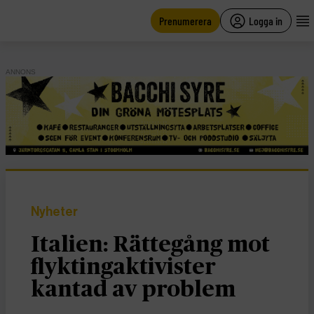
main
content
Prenumerera
Logga in
ANNONS
Nyheter
Italien: Rättegång mot
flyktingaktivister
kantad av problem