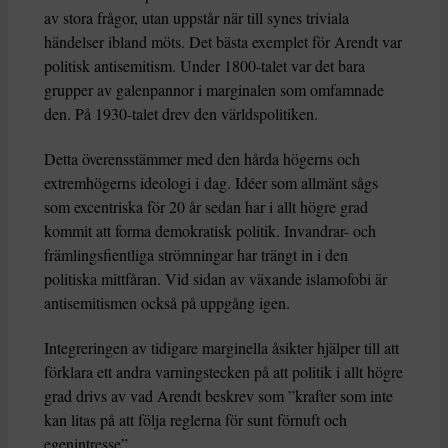
av stora frågor, utan uppstår när till synes triviala
händelser ibland möts. Det bästa exemplet för Arendt var
politisk antisemitism. Under 1800-talet var det bara
grupper av galenpannor i marginalen som omfamnade
den. På 1930-talet drev den världspolitiken.
Detta överensstämmer med den hårda högerns och
extremhögerns ideologi i dag. Idéer som allmänt sågs
som excentriska för 20 år sedan har i allt högre grad
kommit att forma demokratisk politik. Invandrar- och
främlingsfientliga strömningar har trängt in i den
politiska mittfåran. Vid sidan av växande islamofobi är
antisemitismen också på uppgång igen.
Integreringen av tidigare marginella åsikter hjälper till att
förklara ett andra varningstecken på att politik i allt högre
grad drivs av vad Arendt beskrev som ”krafter som inte
kan litas på att följa reglerna för sunt förnuft och
egenintresse”.