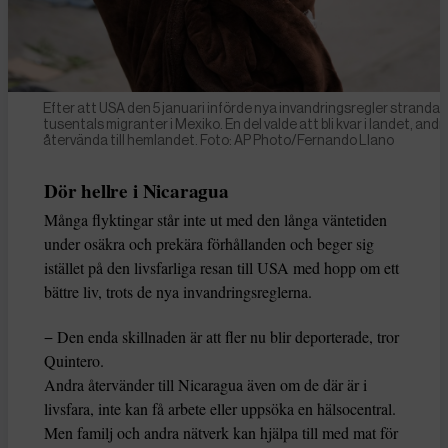
Efter att USA den 5 januari införde nya invandringsregler stranda
tusentals migranter i Mexiko. En del valde att bli kvar i landet, andr
återvända till hemlandet. Foto: AP Photo/Fernando Llano
Dör hellre i Nicaragua
Många flyktingar står inte ut med den långa väntetiden
under osäkra och prekära förhållanden och beger sig
istället på den livsfarliga resan till USA med hopp om ett
bättre liv, trots de nya invandringsreglerna.
− Den enda skillnaden är att fler nu blir deporterade, tror
Quintero.
Andra återvänder till Nicaragua även om de där är i
livsfara, inte kan få arbete eller uppsöka en hälsocentral.
Men familj och andra nätverk kan hjälpa till med mat för