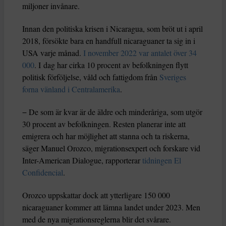
miljoner invånare.
Innan den politiska krisen i Nicaragua, som bröt ut i april
2018, försökte bara en handfull nicaraguaner ta sig in i
USA varje månad.
I november 2022 var antalet över 34
000
. I dag har cirka 10 procent av befolkningen flytt
politisk förföljelse, våld och fattigdom från
Sveriges
forna vänland i Centralamerika
.
− De som är kvar är de äldre och minderåriga, som utgör
30 procent av befolkningen. Resten planerar inte att
emigrera och har möjlighet att stanna och ta riskerna,
säger Manuel Orozco, migrationsexpert och forskare vid
Inter-American Dialogue, rapporterar
tidningen El
Confidencial
.
Orozco uppskattar dock att ytterligare 150 000
nicaraguaner kommer att lämna landet under 2023. Men
med de nya migrationsreglerna blir det svårare.