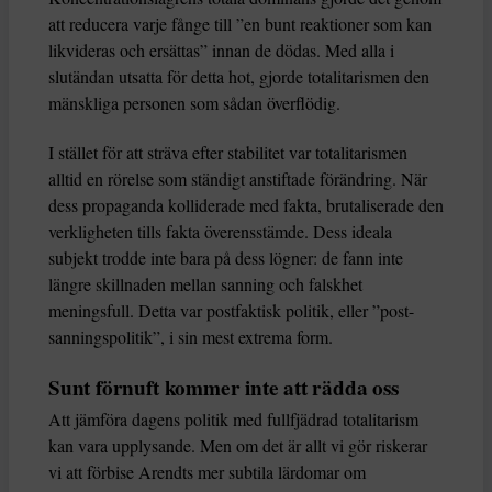
att reducera varje fånge till ”en bunt reaktioner som kan
likvideras och ersättas” innan de dödas. Med alla i
slutändan utsatta för detta hot, gjorde totalitarismen den
mänskliga personen som sådan överflödig.
I stället för att sträva efter stabilitet var totalitarismen
alltid en rörelse som ständigt anstiftade förändring. När
dess propaganda kolliderade med fakta, brutaliserade den
verkligheten tills fakta överensstämde. Dess ideala
subjekt trodde inte bara på dess lögner: de fann inte
längre skillnaden mellan sanning och falskhet
meningsfull. Detta var postfaktisk politik, eller ”post-
sanningspolitik”, i sin mest extrema form.
Sunt förnuft kommer inte att rädda oss
Att jämföra dagens politik med fullfjädrad totalitarism
kan vara upplysande. Men om det är allt vi gör riskerar
vi att förbise Arendts mer subtila lärdomar om