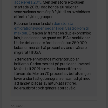
accelerera 2015
. Men den stora exodusen
startade 2018. I dag hör de sju miljoner
venezuelaner som är på flykt till en av världens
största flyktinggrupper.
Kubaner lämnar landet i
den största
emigrationsvågen sedan Fidel Castro kom till
makten
. Orsaken är främst en djup ekonomisk
kris, bland annat på grund av USA:s sanktioner.
Under det senaste året har nästan 250 000
kubaner, mer än två procent av öns invånare,
migrerat till USA.
Ytterligare en växande migrantgrupp är
haitierna. Sedan mordet på president Jovenel
Moïse i juli 2021 har Haitis humanitära kris
förvärrats. Mer än 70 procent av befolkningen
lever under fattigdomsgränsen samtidigt med
att landet plågas av naturkatastrofer,
kolerautbrott och gängrelaterat våld.
KATEGORI