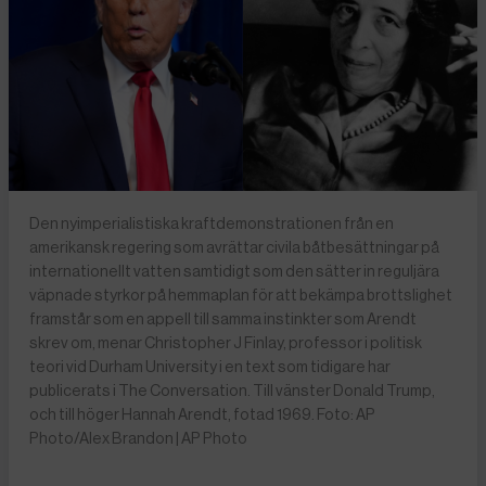
Den nyimperialistiska kraftdemonstrationen från en
amerikansk regering som avrättar civila båtbesättningar på
internationellt vatten samtidigt som den sätter in reguljära
väpnade styrkor på hemmaplan för att bekämpa brottslighet
framstår som en appell till samma instinkter som Arendt
skrev om, menar Christopher J Finlay, professor i politisk
teori vid Durham University i en text som tidigare har
publicerats i The Conversation. Till vänster Donald Trump,
och till höger Hannah Arendt, fotad 1969. Foto: AP
Photo/Alex Brandon | AP Photo