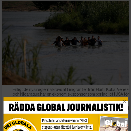
Enligt de nya reglerna krävs att migranter från Haiti, Kuba, Venezu
och Nicaragua har en ekonomisk sponsor som bor lagligt i USA för 
kunna ansöka om ett tvåårigt uppehållstillstånd genom ett syste
kallat ”humanitarian parole”. Här försöker migranter från framför a
Nicaragua korsa Rio Grande-floden och in i USA. Foto. AP Photo/D
Lopez-Mills
”Privilegierad” flykting – kan jobba över