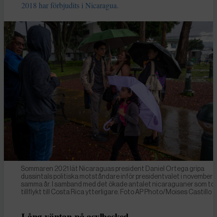
2018 har förbjudits i Nicaragua.
Sommaren 2021 lät Nicaraguas president Daniel Ortega gripa
dussintals politiska motståndare inför presidentvalet i november
samma år. I samband med det ökade antalet nicaraguaner som tog
tillflykt till Costa Rica ytterligare. Foto AP Photo/Moises Castillo
Lång väntan på asylbesked