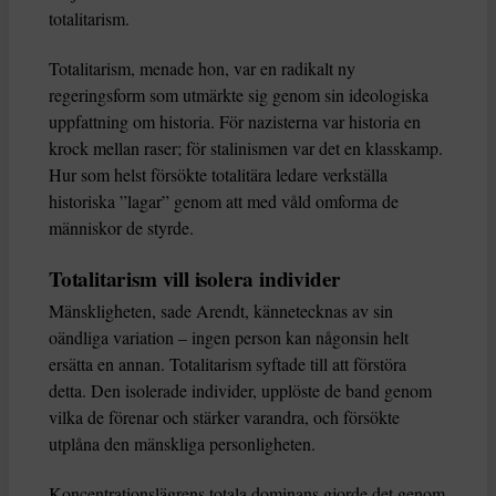
totalitarism.
Totalitarism, menade hon, var en radikalt ny
regeringsform som utmärkte sig genom sin ideologiska
uppfattning om historia. För nazisterna var historia en
krock mellan raser; för stalinismen var det en klasskamp.
Hur som helst försökte totalitära ledare verkställa
historiska ”lagar” genom att med våld omforma de
människor de styrde.
Totalitarism vill isolera individer
Mänskligheten, sade Arendt, kännetecknas av sin
oändliga variation – ingen person kan någonsin helt
ersätta en annan. Totalitarism syftade till att förstöra
detta. Den isolerade individer, upplöste de band genom
vilka de förenar och stärker varandra, och försökte
utplåna den mänskliga personligheten.
Koncentrationslägrens totala dominans gjorde det genom