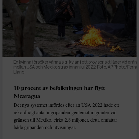
En kvinna försöker värma sig i kylan i ett provisoriskt läger vid grän
mellan USA och Mexiko strax innan jul 2022. Foto: AP Photo/Fern
Llano
10 procent av befolkningen har flytt
Nicaragua
Det nya systemet infördes efter att USA 2022 hade ett
rekordhögt antal ingripanden gentemot migranter vid
gränsen till Mexiko, cirka 2,8 miljoner, detta omfattar
både gripanden och utvisningar.