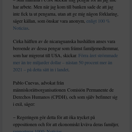
har arbete. Men när jag kom till banken sade de att jag
inte fick ta ut pengarna, utan att ge mig någon förklaring,
säger källan, som önskar vara anonym,
enligt 100 %
Noticias
.
Cirka hälften av de nicaraguanska hushållen anses vara
beroende av dessa pengar som främst familjemedlemmar,
som har migrerat till USA, skickar
. Förra året strömmade
mer än tre miljarder dollar – nästan 50 procent mer än
2021 – på detta sätt in i landet
.
Pablo Cuevas, advokat från
människorättsorganisationen Comisión Permanente de
Derechos Humanos (CPDH), och som själv befinner sig
i exil, säger:
− Regeringen gör detta för att öka trycket på
oppositionen och för att ekonomiskt kväva deras familjer,
rapporterar 100% Noticias
.