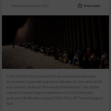
Publicerad 21 januari, 2023
12 min lästid
Efter att USA den 5 januari införde nya invandringsregler
strandades tusentals migranter i Mexiko. En del valde att bli
kvar i landet, andra att återvända till hemlandet. Här väntar
migranter väntar längs en gränsmur efter att ha korsat
gränsen från Mexiko i augusti 2022. Foto: AP Photo/Gregory
Bull