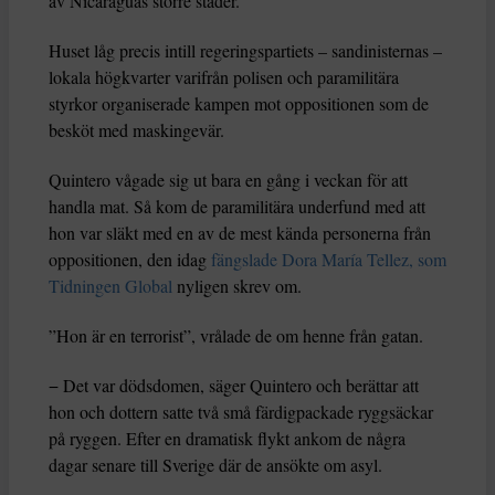
av Nicaraguas större städer.
Huset låg precis intill regeringspartiets – sandinisternas –
lokala högkvarter varifrån polisen och paramilitära
styrkor organiserade kampen mot oppositionen som de
besköt med maskingevär.
Quintero vågade sig ut bara en gång i veckan för att
handla mat. Så kom de paramilitära underfund med att
hon var släkt med en av de mest kända personerna från
oppositionen, den idag
fängslade Dora María Tellez, som
Tidningen Global
nyligen skrev om.
”Hon är en terrorist”, vrålade de om henne från gatan.
− Det var dödsdomen, säger Quintero och berättar att
hon och dottern satte två små färdigpackade ryggsäckar
på ryggen. Efter en dramatisk flykt ankom de några
dagar senare till Sverige där de ansökte om asyl.