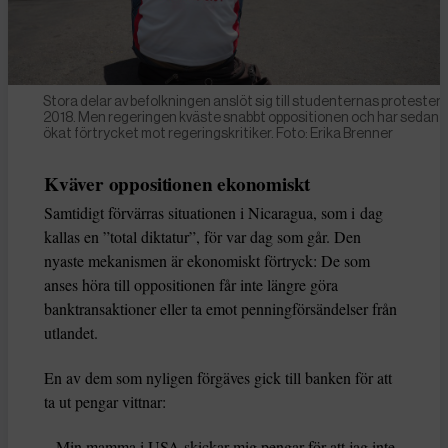
Stora delar av befolkningen anslöt sig till studenternas protester
2018. Men regeringen kväste snabbt oppositionen och har sedan 
ökat förtrycket mot regeringskritiker. Foto: Erika Brenner
Kväver oppositionen ekonomiskt
Samtidigt förvärras situationen i Nicaragua, som i dag
kallas en ”total diktatur”, för var dag som går. Den
nyaste mekanismen är ekonomiskt förtryck: De som
anses höra till oppositionen får inte längre göra
banktransaktioner eller ta emot penningförsändelser från
utlandet.
En av dem som nyligen förgäves gick till banken för att
ta ut pengar vittnar:
– Min mamma i USA skickar mig pengar för att jag inte