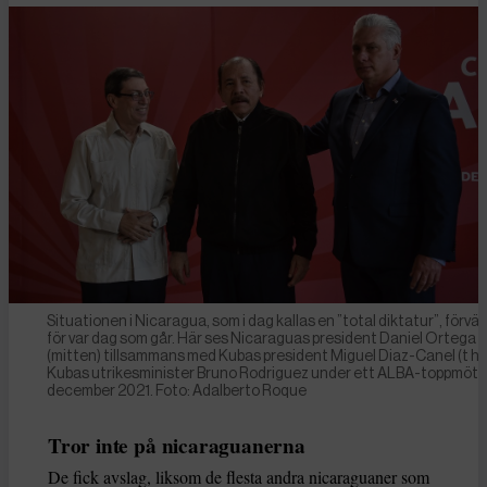
Situationen i Nicaragua, som i dag kallas en ”total diktatur”, förvä
för var dag som går. Här ses Nicaraguas president Daniel Ortega
(mitten) tillsammans med Kubas president Miguel Diaz-Canel (t h)
Kubas utrikesminister Bruno Rodriguez under ett ALBA-toppmöte 
december 2021. Foto: Adalberto Roque
Tror inte på nicaraguanerna
De fick avslag, liksom de flesta andra nicaraguaner som