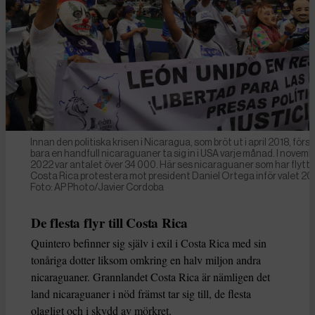
Innan den politiska krisen i Nicaragua, som bröt ut i april 2018, förs
bara en handfull nicaraguaner ta sig in i USA varje månad. I novemb
2022 var antalet över 34 000. Här ses nicaraguaner som har flytt ti
Costa Rica protestera mot president Daniel Ortega inför valet 20
Foto: AP Photo/Javier Cordoba
De flesta flyr till Costa Rica
Quintero befinner sig själv i exil i Costa Rica med sin
tonåriga dotter liksom omkring en halv miljon andra
nicaraguaner. Grannlandet Costa Rica är nämligen det
land nicaraguaner i nöd främst tar sig till, de flesta
olagligt och i skydd av mörkret.