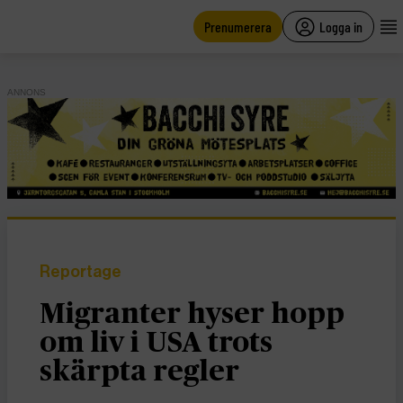
main
content
Prenumerera
Logga in
ANNONS
Reportage
Migranter hyser hopp
om liv i USA trots
skärpta regler