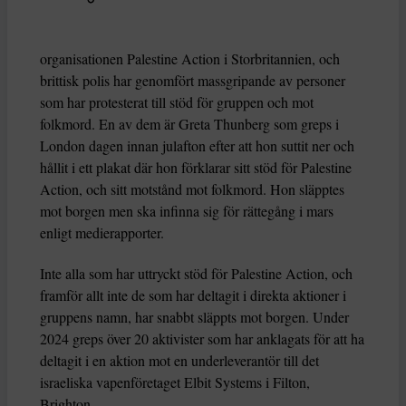
organisationen Palestine Action i Storbritannien, och
brittisk polis har genomfört massgripande av personer
som har protesterat till stöd för gruppen och mot
folkmord. En av dem är Greta Thunberg som greps i
London dagen innan julafton efter att hon suttit ner och
hållit i ett plakat där hon förklarar sitt stöd för Palestine
Action, och sitt motstånd mot folkmord. Hon släpptes
mot borgen men ska infinna sig för rättegång i mars
enligt medierapporter.
Inte alla som har uttryckt stöd för Palestine Action, och
framför allt inte de som har deltagit i direkta aktioner i
gruppens namn, har snabbt släppts mot borgen. Under
2024 greps över 20 aktivister som har anklagats för att ha
deltagit i en aktion mot en underleverantör till det
israeliska vapenföretaget Elbit Systems i Filton,
Brighton.