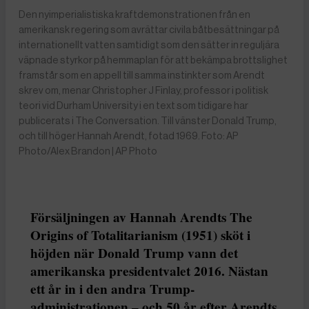
Den nyimperialistiska kraftdemonstrationen från en
amerikansk regering som avrättar civila båtbesättningar på
internationellt vatten samtidigt som den sätter in reguljära
väpnade styrkor på hemmaplan för att bekämpa brottslighet
framstår som en appell till samma instinkter som Arendt
skrev om, menar Christopher J Finlay, professor i politisk
teori vid Durham University i en text som tidigare har
publicerats i The Conversation. Till vänster Donald Trump,
och till höger Hannah Arendt, fotad 1969. Foto: AP
Photo/Alex Brandon | AP Photo
Försäljningen av Hannah Arendts The
Origins of Totalitarianism (1951) sköt i
höjden när Donald Trump vann det
amerikanska presidentvalet 2016. Nästan
ett år in i den andra Trump-
administrationen – och 50 år efter Arendts