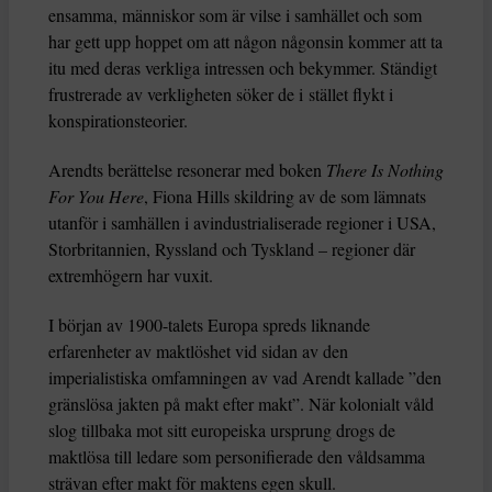
ensamma, människor som är vilse i samhället och som
har gett upp hoppet om att någon någonsin kommer att ta
itu med deras verkliga intressen och bekymmer. Ständigt
frustrerade av verkligheten söker de i stället flykt i
konspirationsteorier.
Arendts berättelse resonerar med boken
There Is Nothing
For You Here
, Fiona Hills skildring av de som lämnats
utanför i samhällen i avindustrialiserade regioner i USA,
Storbritannien, Ryssland och Tyskland – regioner där
extremhögern har vuxit.
I början av 1900-talets Europa spreds liknande
erfarenheter av maktlöshet vid sidan av den
imperialistiska omfamningen av vad Arendt kallade ”den
gränslösa jakten på makt efter makt”. När kolonialt våld
slog tillbaka mot sitt europeiska ursprung drogs de
maktlösa till ledare som personifierade den våldsamma
strävan efter makt för maktens egen skull.