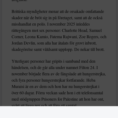
Brittiska myndigheter menar att de orsakade omfattande
skador när de bröt sig in på företaget, samt att de också
misshandlat en polis. I november 2025 inleddes
rättegången mot sex personer: Charlotte Head, Samuel
Corner, Leona Kamio, Fatema Rajwani, Zoe Rogers, och
Jordan Devlin, som alla har åtalats för grovt inbrott,
skadegörelse samt våldsamt upplopp. De nekar till brott.
Ytterligare personer har gripits i samband med den
händelsen, och de går alla under namnet Filton 24. I
november började flera av de fängslade att hungerstrejka,
och fyra personer hungerstrejkar fortfarande. Heba
Muraisi är en av dem och hon har nu hungerstrejkat i
över 60 dagar. Förra veckan sade hon i ett telefonsamtal
med stödgruppen Prisoners for Palestine att hon har ont,
svårt att ligga ner och att föra ett samtal.
Nu varnar också flera FN-experter för att deras liv är i