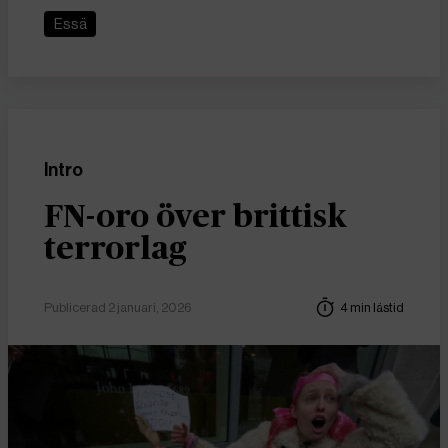
Essä
Intro
FN-oro över brittisk
terrorlag
Publicerad 2 januari, 2026
4 min lästid