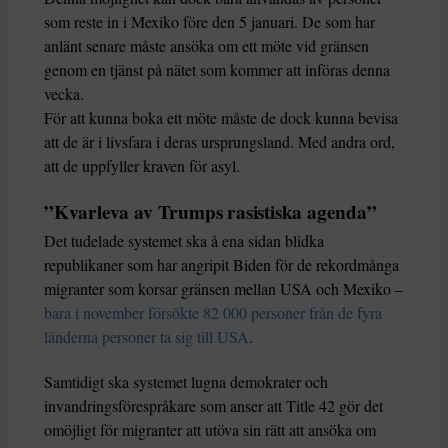
som reste in i Mexiko före den 5 januari. De som har
anlänt senare måste ansöka om ett möte vid gränsen
genom en tjänst på nätet som kommer att införas denna
vecka.
För att kunna boka ett möte måste de dock kunna bevisa
att de är i livsfara i deras ursprungsland. Med andra ord,
att de uppfyller kraven för asyl.
”Kvarleva av Trumps rasistiska agenda”
Det tudelade systemet ska å ena sidan blidka
republikaner som har angripit Biden för de rekordmånga
migranter som korsar gränsen mellan USA och Mexiko –
bara i november försökte 82 000 personer från de fyra
länderna personer ta sig till USA
.
Samtidigt ska systemet lugna demokrater och
invandringsförespråkare som anser att Title 42 gör det
omöjligt för migranter att utöva sin rätt att ansöka om