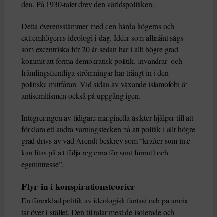
den. På 1930-talet drev den världspolitiken.
Detta överensstämmer med den hårda högerns och
extremhögerns ideologi i dag. Idéer som allmänt sågs
som excentriska för 20 år sedan har i allt högre grad
kommit att forma demokratisk politik. Invandrar- och
främlingsfientliga strömningar har trängt in i den
politiska mittfåran. Vid sidan av växande islamofobi är
antisemitismen också på uppgång igen.
Integreringen av tidigare marginella åsikter hjälper till att
förklara ett andra varningstecken på att politik i allt högre
grad drivs av vad Arendt beskrev som ”krafter som inte
kan litas på att följa reglerna för sunt förnuft och
egenintresse”.
Flyr in i konspirationsteorier
En förenklad politik av ideologisk fantasi och paranoia
tar över i stället. Den tilltalar mest de isolerade och