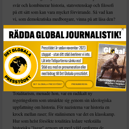
svår och kombinerar historia, statsvetenskap och filosofi
på ett sätt som kan vara mycket förvirrande. Så vad kan
vi, som demokratiska medborgare, vinna på att läsa den?
Arendt föddes i en sekulär tyskjudisk familj år 1906 och
studerade filosofi under Martin Heidegger och Karl
Jaspers innan hon övergick till sionistisk aktivism i Berlin
i början av 1930-talet. Efter en kontakt med gestapo
flydde hon till Frankrike och lämnade Europa 1941 för
USA. Så när hon började forska om boken Origins i
början av 1940-talet var hon inte främmande för
totalitarism.
DET GLOBALA PRESSTÖDET
PRENUMERERA
Totalitarism, menade hon, var en radikalt ny
regeringsform som utmärkte sig genom sin ideologiska
uppfattning om historia. För nazisterna var historia en
krock mellan raser; för stalinismen var det en klasskamp.
Hur som helst försökte totalitära ledare verkställa
historiska ”lagar” genom att med våld omforma de