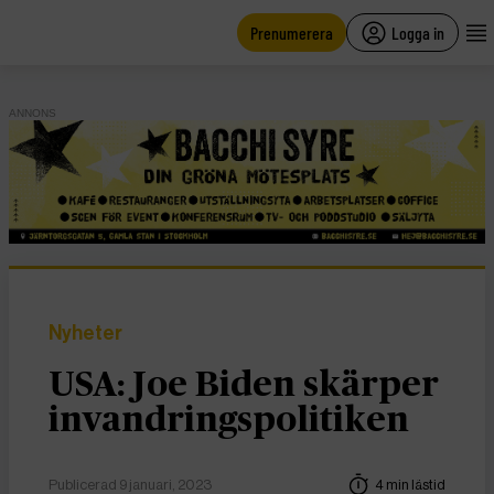
main
content
Prenumerera
Logga in
ANNONS
Nyheter
USA: Joe Biden skärper
invandringspolitiken
Publicerad 9 januari, 2023
4 min lästid