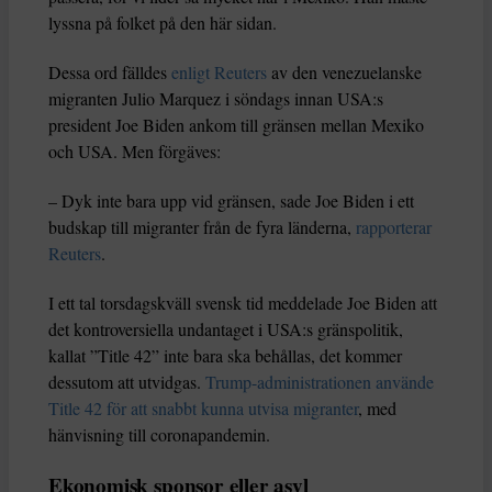
lyssna på folket på den här sidan.
Dessa ord fälldes
enligt Reuters
av den venezuelanske
migranten Julio Marquez i söndags innan USA:s
president Joe Biden ankom till gränsen mellan Mexiko
och USA. Men förgäves:
– Dyk inte bara upp vid gränsen, sade Joe Biden i ett
budskap till migranter från de fyra länderna,
rapporterar
Reuters
.
I ett tal torsdagskväll svensk tid meddelade Joe Biden att
det kontroversiella undantaget i USA:s gränspolitik,
kallat ”Title 42” inte bara ska behållas, det kommer
dessutom att utvidgas.
Trump-administrationen använde
Title 42 för att snabbt kunna utvisa migranter
, med
hänvisning till coronapandemin.
Ekonomisk sponsor eller asyl