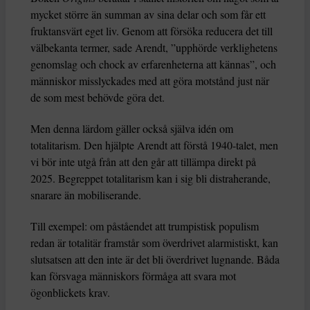
mycket större än summan av sina delar och som får ett
fruktansvärt eget liv. Genom att försöka reducera det till
välbekanta termer, sade Arendt, ”upphörde verklighetens
genomslag och chock av erfarenheterna att kännas”, och
människor misslyckades med att göra motstånd just när
de som mest behövde göra det.
Men denna lärdom gäller också själva idén om
totalitarism. Den hjälpte Arendt att förstå 1940-talet, men
vi bör inte utgå från att den går att tillämpa direkt på
2025. Begreppet totalitarism kan i sig bli distraherande,
snarare än mobiliserande.
Till exempel: om påståendet att trumpistisk populism
redan är totalitär framstår som överdrivet alarmistiskt, kan
slutsatsen att den inte är det bli överdrivet lugnande. Båda
kan försvaga människors förmåga att svara mot
ögonblickets krav.