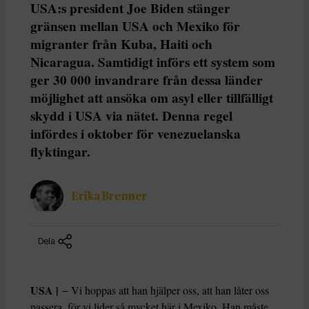
USA:s president Joe Biden stänger
gränsen mellan USA och Mexiko för
migranter från Kuba, Haiti och
Nicaragua. Samtidigt införs ett system som
ger 30 000 invandrare från dessa länder
möjlighet att ansöka om asyl eller tillfälligt
skydd i USA via nätet. Denna regel
infördes i oktober för venezuelanska
flyktingar.
Erika Brenner
Dela
USA |
− Vi hoppas att han hjälper oss, att han låter oss
passera, för vi lider så mycket här i Mexiko. Han måste