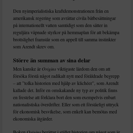
Den nyimperialistiska kraftdemonstrationen från en
amerikansk regering som avrättar civila båtbesättningar
på internationellt vatten samtidigt som den sätter in
reguljära väpnade styrkor på hemmaplan för att bekämpa
brottslighet framstår som en appell till samma instinkter
som Arendt skrev om.
Större än summan av sina delar
Men kanske är
Origins
viktigaste lärdom den om att
försöka förstå något radikalt nytt med föråldrade begrepp
– att ”tolka historien med hjälp av klichéer”, som Arendt
kallade det. Inför en omskakande ny typ av politik finns
en frestelse att förklara bort den som exempelvis enbart
nationalistiska överdrifter. Eller som ett förståeligt uttryck
för ekonomisk besvikelse, som enkelt kan bemötas med
ekonomiska åtgärder.
Boken
Origins
berättar i stället historien om något som är