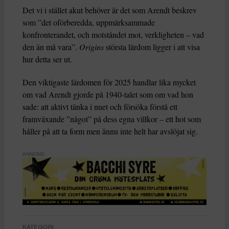
Det vi i stället akut behöver är det som Arendt beskrev
som ”det oförberedda, uppmärksammade
konfronterandet, och motståndet mot, verkligheten – vad
den än må vara”.
Origins
största lärdom ligger i att visa
hur detta ser ut.
Den viktigaste lärdomen för 2025 handlar lika mycket
om vad Arendt gjorde på 1940-talet som om vad hon
sade: att aktivt tänka i nuet och försöka förstå ett
framväxande ”något” på dess egna villkor – ett hot som
håller på att ta form men ännu inte helt har avslöjat sig.
ANNONS
KATEGORI