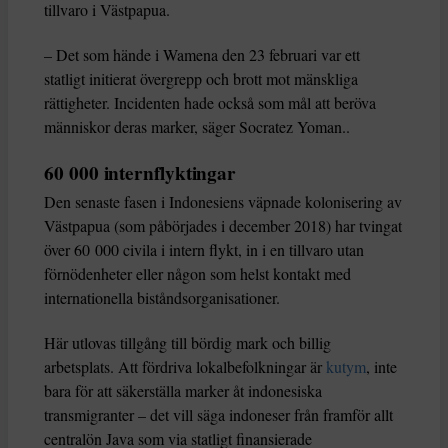
tillvaro i Västpapua.
– Det som hände i Wamena den 23 februari var ett
statligt initierat övergrepp och brott mot mänskliga
rättigheter. Incidenten hade också som mål att beröva
människor deras marker, säger Socratez Yoman..
60 000 internflyktingar
Den senaste fasen i Indonesiens väpnade kolonisering av
Västpapua (som påbörjades i december 2018) har tvingat
över 60 000 civila i intern flykt, in i en tillvaro utan
förnödenheter eller någon som helst kontakt med
internationella biståndsorganisationer.
Här utlovas tillgång till bördig mark och billig
arbetsplats. Att fördriva lokalbefolkningar är
kutym
, inte
bara för att säkerställa marker åt indonesiska
transmigranter – det vill säga indoneser från framför allt
centralön Java som via statligt finansierade