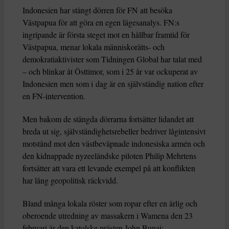
Indonesien har stängt dörren för FN att besöka
Västpapua för att göra en egen lägesanalys. FN:s
ingripande är första steget mot en hållbar framtid för
Västpapua, menar lokala människorätts- och
demokratiaktivister som Tidningen Global har talat med
– och blinkar åt Östtimor, som i 25 år var ockuperat av
Indonesien men som i dag är en självständig nation efter
en FN-intervention.
Men bakom de stängda dörrarna fortsätter lidandet att
breda ut sig, självständighetsrebeller bedriver lågintensivt
motstånd mot den västbeväpnade indonesiska armén och
den kidnappade nyzeeländske piloten Philip Mehrtens
fortsätter att vara ett levande exempel på att konflikten
har lång geopolitisk räckvidd.
Bland många lokala röster som ropar efter en ärlig och
oberoende utredning av massakern i Wamena den 23
februari är den katolske prästen John Bunai: