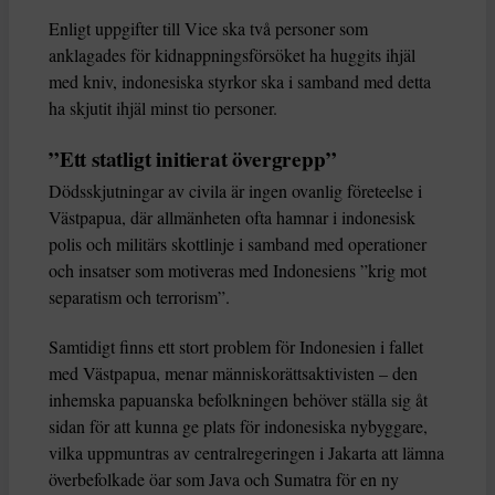
Enligt uppgifter till Vice ska två personer som
anklagades för kidnappningsförsöket ha huggits ihjäl
med kniv, indonesiska styrkor ska i samband med detta
ha skjutit ihjäl minst tio personer.
”Ett statligt initierat övergrepp”
Dödsskjutningar av civila är ingen ovanlig företeelse i
Västpapua, där allmänheten ofta hamnar i indonesisk
polis och militärs skottlinje i samband med operationer
och insatser som motiveras med Indonesiens ”krig mot
separatism och terrorism”.
Samtidigt finns ett stort problem för Indonesien i fallet
med Västpapua, menar människorättsaktivisten – den
inhemska papuanska befolkningen behöver ställa sig åt
sidan för att kunna ge plats för indonesiska nybyggare,
vilka uppmuntras av centralregeringen i Jakarta att lämna
överbefolkade öar som Java och Sumatra för en ny