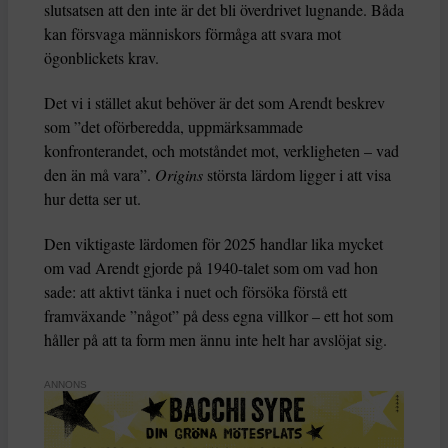
slutsatsen att den inte är det bli överdrivet lugnande. Båda
kan försvaga människors förmåga att svara mot
ögonblickets krav.
Det vi i stället akut behöver är det som Arendt beskrev
som ”det oförberedda, uppmärksammade
konfronterandet, och motståndet mot, verkligheten – vad
den än må vara”.
Origins
största lärdom ligger i att visa
hur detta ser ut.
Den viktigaste lärdomen för 2025 handlar lika mycket
om vad Arendt gjorde på 1940-talet som om vad hon
sade: att aktivt tänka i nuet och försöka förstå ett
framväxande ”något” på dess egna villkor – ett hot som
håller på att ta form men ännu inte helt har avslöjat sig.
ANNONS