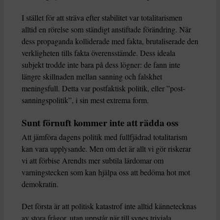
I stället för att sträva efter stabilitet var totalitarismen
alltid en rörelse som ständigt anstiftade förändring. När
dess propaganda kolliderade med fakta, brutaliserade den
verkligheten tills fakta överensstämde. Dess ideala
subjekt trodde inte bara på dess lögner: de fann inte
längre skillnaden mellan sanning och falskhet
meningsfull. Detta var postfaktisk politik, eller ”post-
sanningspolitik”, i sin mest extrema form.
Sunt förnuft kommer inte att rädda oss
Att jämföra dagens politik med fullfjädrad totalitarism
kan vara upplysande. Men om det är allt vi gör riskerar
vi att förbise Arendts mer subtila lärdomar om
varningstecken som kan hjälpa oss att bedöma hot mot
demokratin.
Det första är att politisk katastrof inte alltid kännetecknas
av stora frågor, utan uppstår när till synes triviala