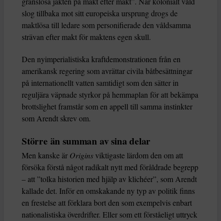
gränslösa jakten på makt efter makt”. När kolonialt våld
slog tillbaka mot sitt europeiska ursprung drogs de
maktlösa till ledare som personifierade den våldsamma
strävan efter makt för maktens egen skull.
Den nyimperialistiska kraftdemonstrationen från en
amerikansk regering som avrättar civila båtbesättningar
på internationellt vatten samtidigt som den sätter in
reguljära väpnade styrkor på hemmaplan för att bekämpa
brottslighet framstår som en appell till samma instinkter
som Arendt skrev om.
Större än summan av sina delar
Men kanske är
Origins
viktigaste lärdom den om att
försöka förstå något radikalt nytt med föråldrade begrepp
– att ”tolka historien med hjälp av klichéer”, som Arendt
kallade det. Inför en omskakande ny typ av politik finns
en frestelse att förklara bort den som exempelvis enbart
nationalistiska överdrifter. Eller som ett förståeligt uttryck