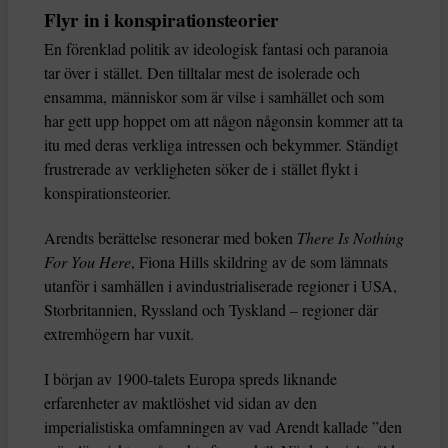
Flyr in i konspirationsteorier
En förenklad politik av ideologisk fantasi och paranoia
tar över i stället. Den tilltalar mest de isolerade och
ensamma, människor som är vilse i samhället och som
har gett upp hoppet om att någon någonsin kommer att ta
itu med deras verkliga intressen och bekymmer. Ständigt
frustrerade av verkligheten söker de i stället flykt i
konspirationsteorier.
Arendts berättelse resonerar med boken
There Is Nothing
For You Here
, Fiona Hills skildring av de som lämnats
utanför i samhällen i avindustrialiserade regioner i USA,
Storbritannien, Ryssland och Tyskland – regioner där
extremhögern har vuxit.
I början av 1900-talets Europa spreds liknande
erfarenheter av maktlöshet vid sidan av den
imperialistiska omfamningen av vad Arendt kallade ”den