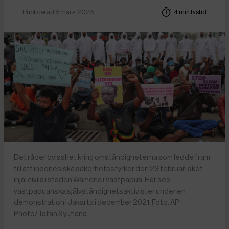
Publicerad 8 mars, 2023
4 min lästid
Det råder ovisshet kring omständigheterna som ledde fram
till att indonesiska säkerhetsstyrkor den 23 februari sköt
ihjäl civila i staden Wamena i Västpapua. Här ses
västpapuanska självständighetsaktivister under en
demonstration i Jakarta i december 2021. Foto: AP
Photo/Tatan Syuflana