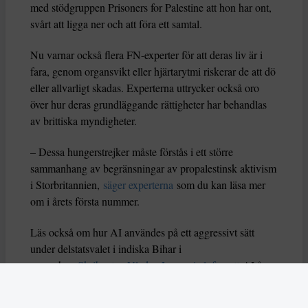
med stödgruppen Prisoners for Palestine att hon har ont,
svårt att ligga ner och att föra ett samtal.
Nu varnar också flera FN-experter för att deras liv är i
fara, genom organsvikt eller hjärtarytmi riskerar de att dö
eller allvarligt skadas. Experterna uttrycker också oro
över hur deras grundläggande rättigheter har behandlas
av brittiska myndigheter.
– Dessa hungerstrejker måste förstås i ett större
sammanhang av begränsningar av propalestinsk aktivism
i Storbritannien,
säger experterna
som du kan läsa mer
om i årets första nummer.
Läs också om hur AI användes på ett aggressivt sätt
under delstatsvalet i indiska Bihar i
november.
Skribenten Vladan Lausevic lyfter att
AI å
ena sidan kan bidra till att sprida viktig information och
öka politiskt deltagande, men å andra sidan också kan