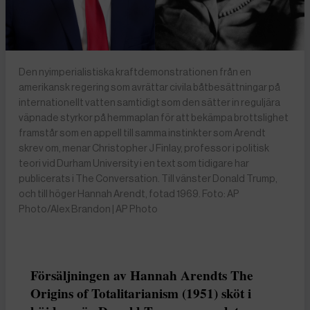
Den nyimperialistiska kraftdemonstrationen från en
amerikansk regering som avrättar civila båtbesättningar på
internationellt vatten samtidigt som den sätter in reguljära
väpnade styrkor på hemmaplan för att bekämpa brottslighet
framstår som en appell till samma instinkter som Arendt
skrev om, menar Christopher J Finlay, professor i politisk
teori vid Durham University i en text som tidigare har
publicerats i The Conversation. Till vänster Donald Trump,
och till höger Hannah Arendt, fotad 1969. Foto: AP
Photo/Alex Brandon | AP Photo
Försäljningen av Hannah Arendts The
Origins of Totalitarianism (1951) sköt i