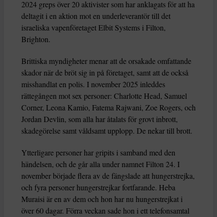
2024 greps över 20 aktivister som har anklagats för att ha
deltagit i en aktion mot en underleverantör till det
israeliska vapenföretaget Elbit Systems i Filton,
Brighton.
Brittiska myndigheter menar att de orsakade omfattande
skador när de bröt sig in på företaget, samt att de också
misshandlat en polis. I november 2025 inleddes
rättegången mot sex personer: Charlotte Head, Samuel
Corner, Leona Kamio, Fatema Rajwani, Zoe Rogers, och
Jordan Devlin, som alla har åtalats för grovt inbrott,
skadegörelse samt våldsamt upplopp. De nekar till brott.
Ytterligare personer har gripits i samband med den
händelsen, och de går alla under namnet Filton 24. I
november började flera av de fängslade att hungerstrejka,
och fyra personer hungerstrejkar fortfarande. Heba
Muraisi är en av dem och hon har nu hungerstrejkat i
över 60 dagar. Förra veckan sade hon i ett telefonsamtal