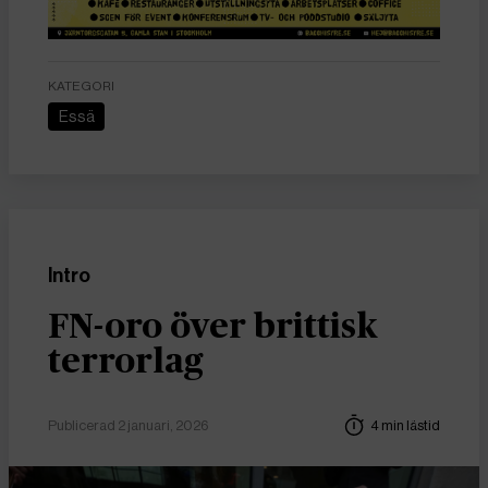
KATEGORI
Essä
Intro
FN-oro över brittisk
terrorlag
Publicerad 2 januari, 2026
4 min lästid