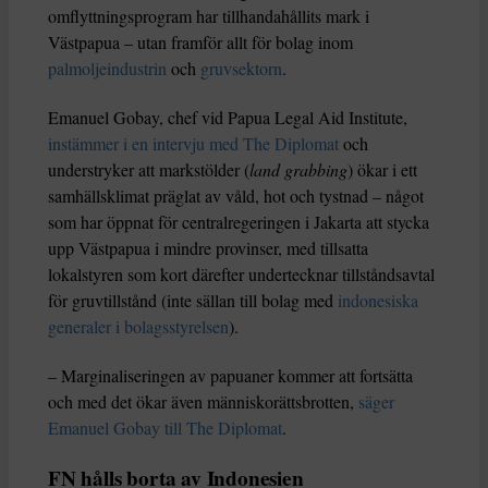
omflyttningsprogram har tillhandahållits mark i
Västpapua – utan framför allt för bolag inom
palmoljeindustrin
och
gruvsektorn
.
Emanuel Gobay, chef vid Papua Legal Aid Institute,
instämmer i en intervju med The Diplomat
och
understryker att markstölder (
land grabbing
) ökar i ett
samhällsklimat präglat av våld, hot och tystnad – något
som har öppnat för centralregeringen i Jakarta att stycka
upp Västpapua i mindre provinser, med tillsatta
lokalstyren som kort därefter undertecknar tillståndsavtal
för gruvtillstånd (inte sällan till bolag med
indonesiska
generaler i bolagsstyrelsen
).
– Marginaliseringen av papuaner kommer att fortsätta
och med det ökar även människorättsbrotten,
säger
Emanuel Gobay till The Diplomat
.
FN hålls borta av Indonesien