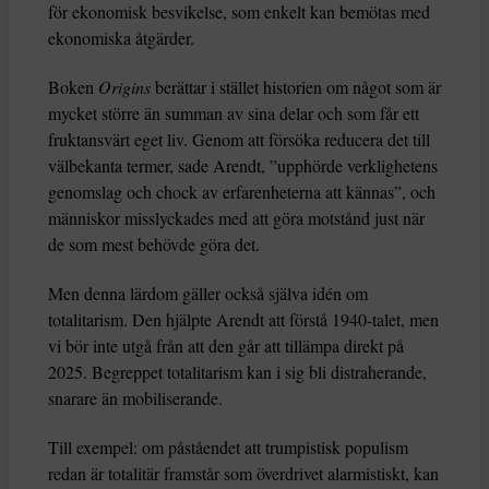
för ekonomisk besvikelse, som enkelt kan bemötas med
ekonomiska åtgärder.
Boken
Origins
berättar i stället historien om något som är
mycket större än summan av sina delar och som får ett
fruktansvärt eget liv. Genom att försöka reducera det till
välbekanta termer, sade Arendt, ”upphörde verklighetens
genomslag och chock av erfarenheterna att kännas”, och
människor misslyckades med att göra motstånd just när
de som mest behövde göra det.
Men denna lärdom gäller också själva idén om
totalitarism. Den hjälpte Arendt att förstå 1940-talet, men
vi bör inte utgå från att den går att tillämpa direkt på
2025. Begreppet totalitarism kan i sig bli distraherande,
snarare än mobiliserande.
Till exempel: om påståendet att trumpistisk populism
redan är totalitär framstår som överdrivet alarmistiskt, kan