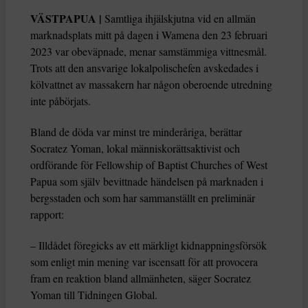
VÄSTPAPUA |
Samtliga ihjälskjutna vid en allmän
marknadsplats mitt på dagen i Wamena den 23 februari
2023 var obeväpnade, menar samstämmiga vittnesmål.
Trots att den ansvarige lokalpolischefen avskedades i
kölvattnet av massakern har någon oberoende utredning
inte påbörjats.
Bland de döda var minst tre minderåriga, berättar
Socratez Yoman, lokal människorättsaktivist och
ordförande för Fellowship of Baptist Churches of West
Papua som själv bevittnade händelsen på marknaden i
bergsstaden och som har sammanställt en preliminär
rapport:
– Illdådet föregicks av ett märkligt kidnappningsförsök
som enligt min mening var iscensatt för att provocera
fram en reaktion bland allmänheten, säger Socratez
Yoman till Tidningen Global.