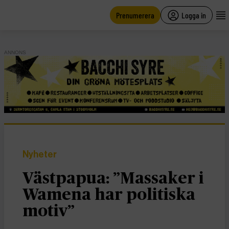
main
content
Prenumerera
Logga in
ANNONS
Nyheter
Västpapua: ”Massaker i
Wamena har politiska
motiv”