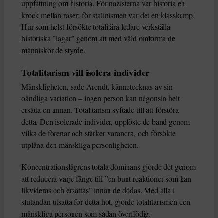
uppfattning om historia. För nazisterna var historia en
krock mellan raser; för stalinismen var det en klasskamp.
Hur som helst försökte totalitära ledare verkställa
historiska ”lagar” genom att med våld omforma de
människor de styrde.
Totalitarism vill isolera individer
Mänskligheten, sade Arendt, kännetecknas av sin
oändliga variation – ingen person kan någonsin helt
ersätta en annan. Totalitarism syftade till att förstöra
detta. Den isolerade individer, upplöste de band genom
vilka de förenar och stärker varandra, och försökte
utplåna den mänskliga personligheten.
Koncentrationslägrens totala dominans gjorde det genom
att reducera varje fånge till ”en bunt reaktioner som kan
likvideras och ersättas” innan de dödas. Med alla i
slutändan utsatta för detta hot, gjorde totalitarismen den
mänskliga personen som sådan överflödig.