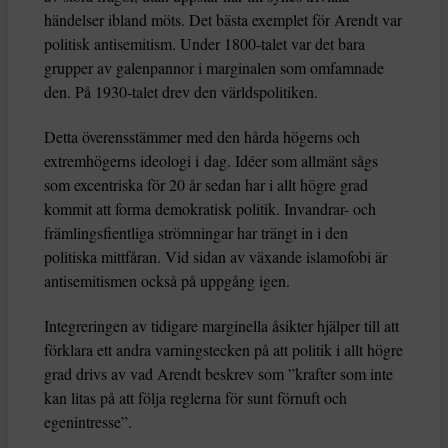
händelser ibland möts. Det bästa exemplet för Arendt var
politisk antisemitism. Under 1800-talet var det bara
grupper av galenpannor i marginalen som omfamnade
den. På 1930-talet drev den världspolitiken.
Detta överensstämmer med den hårda högerns och
extremhögerns ideologi i dag. Idéer som allmänt sågs
som excentriska för 20 år sedan har i allt högre grad
kommit att forma demokratisk politik. Invandrar- och
främlingsfientliga strömningar har trängt in i den
politiska mittfåran. Vid sidan av växande islamofobi är
antisemitismen också på uppgång igen.
Integreringen av tidigare marginella åsikter hjälper till att
förklara ett andra varningstecken på att politik i allt högre
grad drivs av vad Arendt beskrev som ”krafter som inte
kan litas på att följa reglerna för sunt förnuft och
egenintresse”.