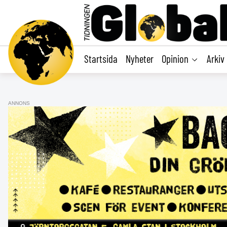
main
content
Startsida
Nyheter
Opinion
Arkiv
ANNONS