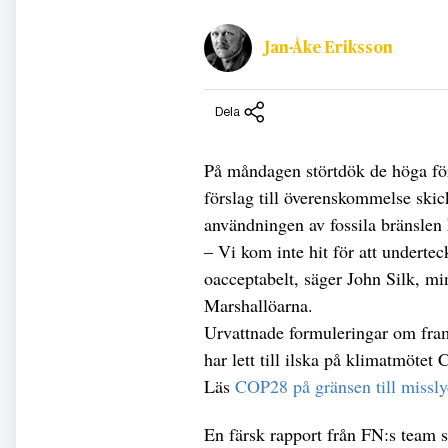
Jan-Åke Eriksson
Dela
På måndagen störtdök de höga för
förslag till överenskommelse skic
användningen av fossila bränslen h
– Vi kom inte hit för att undertec
oacceptabelt, säger John Silk, mi
Marshallöarna.
Urvattnade formuleringar om fram
har lett till ilska på klimatmötet
Läs
COP28 på gränsen till miss
En färsk rapport från FN:s team