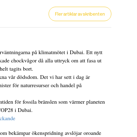
Fler artiklar av skribenten
väntningarna på klimatmötet i Dubai. Ett nytt
kade chockvågor då alla uttryck om att fasa ut
elt tagits bort.
kna vår dödsdom. Det vi har sett i dag är
nister för naturresurser och handel på
DET GLOBALA PRESSTÖDET
PRENUMERERA
tiden för fossila bränslen som värmer planeten
 COP28 i Dubai.
lyckande
 som bekämpar ökenspridning avslöjar oroande