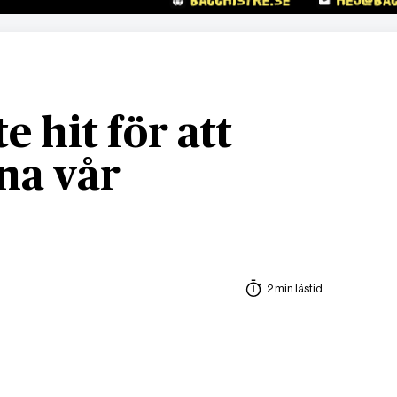
e hit för att
na vår
2 min lästid