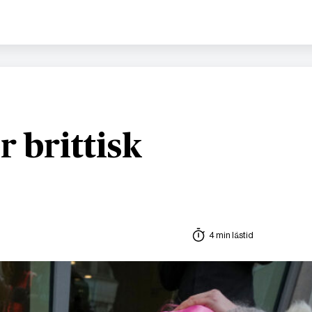
r brittisk
4 min lästid