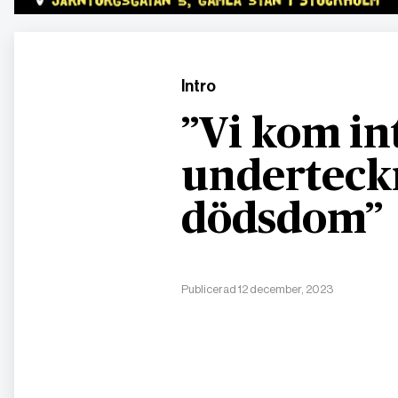
Intro
”Vi kom int
underteck
dödsdom”
Publicerad 12 december, 2023