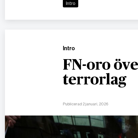
Intro
Intro
FN-oro öve
terrorlag
Publicerad 2 januari, 2026