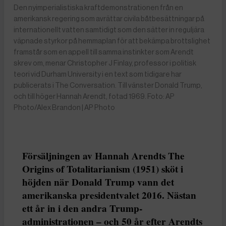
Den nyimperialistiska kraftdemonstrationen från en
amerikansk regering som avrättar civila båtbesättningar på
internationellt vatten samtidigt som den sätter in reguljära
väpnade styrkor på hemmaplan för att bekämpa brottslighet
framstår som en appell till samma instinkter som Arendt
skrev om, menar Christopher J Finlay, professor i politisk
teori vid Durham University i en text som tidigare har
publicerats i The Conversation. Till vänster Donald Trump,
och till höger Hannah Arendt, fotad 1969. Foto: AP
Photo/Alex Brandon | AP Photo
Försäljningen av Hannah Arendts The
Origins of Totalitarianism (1951) sköt i
höjden när Donald Trump vann det
amerikanska presidentvalet 2016. Nästan
ett år in i den andra Trump-
administrationen – och 50 år efter Arendts