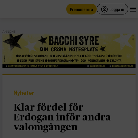
main
content
Prenumerera
Logga in
ANNONS
Nyheter
Klar fördel för
Erdogan inför andra
valomgången