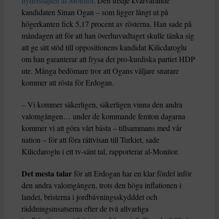
nyhetssajten al-Monitor
. Den tredje kvarvarande
kandidaten Sinan Ogan – som ligger långt ut på
högerkanten fick 5,17 procent av rösterna. Han sade på
måndagen att för att han överhuvudtaget skulle tänka sig
att ge sitt stöd till oppositionens kandidat Kilicdaroglu
om han garanterar att frysa det pro-kurdiska partiet HDP
ute. Många bedömare tror att Ogans väljare snarare
kommer att rösta för Erdogan.
– Vi kommer säkerligen, säkerligen vinna den andra
valomgången… under de kommande femton dagarna
kommer vi att göra vårt bästa – tillsammans med vår
nation – för att föra rättvisan till Turkiet, sade
Kilicdaroglu i ett tv-sänt tal, rapporterar al-Monitor.
Det mesta talar
för att Erdogan har en klar fördel inför
den andra valomgången, trots den höga inflationen i
landet, bristerna i jordbävningsskydddet och
räddningsinsatserna efter de två allvarliga