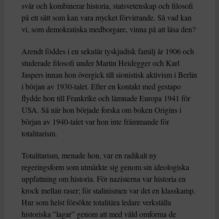
svår och kombinerar historia, statsvetenskap och filosofi
på ett sätt som kan vara mycket förvirrande. Så vad kan
vi, som demokratiska medborgare, vinna på att läsa den?
Arendt föddes i en sekulär tyskjudisk familj år 1906 och
studerade filosofi under Martin Heidegger och Karl
Jaspers innan hon övergick till sionistisk aktivism i Berlin
i början av 1930-talet. Efter en kontakt med gestapo
flydde hon till Frankrike och lämnade Europa 1941 för
USA. Så när hon började forska om boken Origins i
början av 1940-talet var hon inte främmande för
totalitarism.
Totalitarism, menade hon, var en radikalt ny
regeringsform som utmärkte sig genom sin ideologiska
uppfattning om historia. För nazisterna var historia en
krock mellan raser; för stalinismen var det en klasskamp.
Hur som helst försökte totalitära ledare verkställa
historiska ”lagar” genom att med våld omforma de