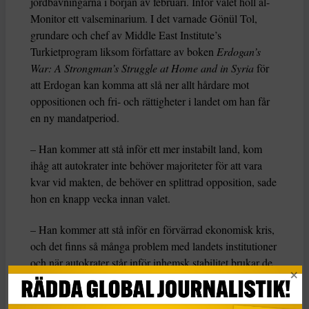
jordbävningarna i början av februari. Inför valet höll al-
Monitor ett valseminarium. I det varnade Gönül Tol,
grundare och chef av Middle East Institute’s
Turkietprogram liksom författare av boken
Erdogan’s
War: A Strongman’s Struggle at Home and in Syria
för
att Erdogan kan komma att slå ner allt hårdare mot
oppositionen och fri- och rättigheter i landet om han får
en ny mandatperiod.
– Han kommer att stå inför ett mer instabilt land, kom
ihåg att autokrater inte behöver majoriteter för att vara
kvar vid makten, de behöver en splittrad opposition, sade
hon en knapp vecka innan valet.
– Han kommer att stå inför en förvärrad ekonomisk kris,
och det finns så många problem med landets institutioner
och när autokrater står inför inhemsk stabilitet brukar de
vanligtvis förstärka repressionen, sade hon.