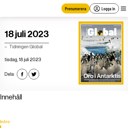
main
content
Prenumerera
Logga in
18 juli 2023
Tidningen Global
tisdag, 18 juli 2023
Dela:
Innehåll
Intro