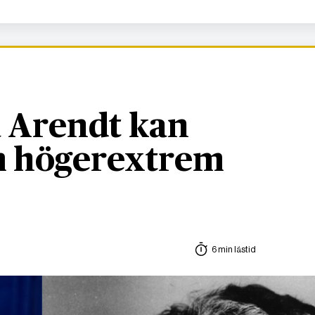
 Arendt kan
om högerextrem
6 min lästid