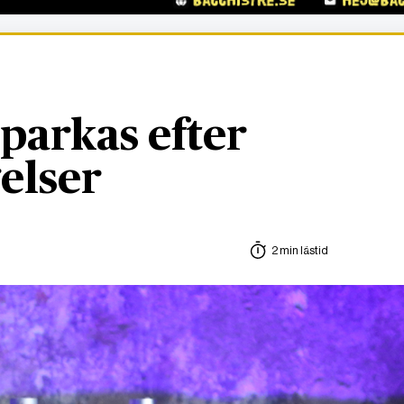
parkas efter
elser
2 min lästid