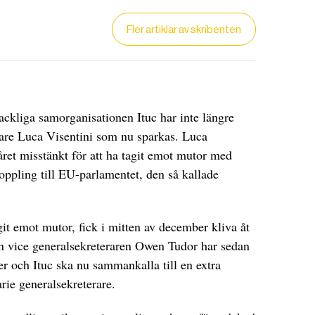
Fler artiklar av skribenten
fackliga samorganisationen Ituc har inte längre
rare Luca Visentini som nu sparkas. Luca
året misstänkt för att ha tagit emot mutor med
oppling till EU-parlamentet, den så kallade
DET GLOBALA PRESSTÖDET
PRENUMERERA
agit emot mutor, fick i mitten av december kliva åt
n vice generalsekreteraren Owen Tudor har sedan
er och Ituc ska nu sammankalla till en extra
arie generalsekreterare.