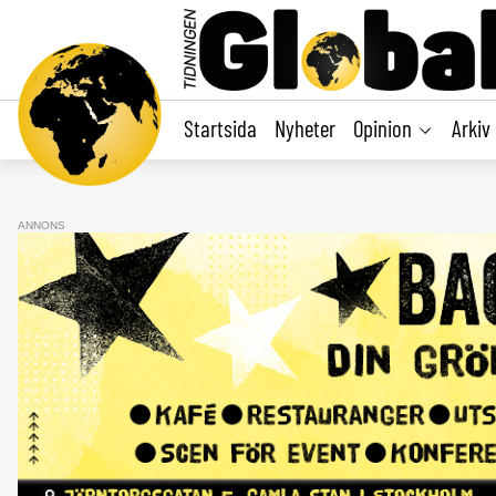
main
content
Startsida
Nyheter
Opinion
Arkiv
ANNONS