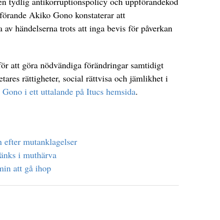
 en tydlig antikorruptionspolicy och uppförandekod
dförande Akiko Gono konstaterar att
a av händelserna trots att inga bevis för påverkan
för att göra nödvändiga förändringar samtidigt
tares rättigheter, social rättvisa och jämlikhet i
 Gono i ett uttalande på Itucs hemsida
.
n efter mutanklagelser
tänks i muthärva
min att gå ihop