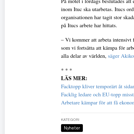
På mötet i lördags beslutades att
inom Ituc ska utarbetas. Itucs or
organisationen har tagit stor skad
på Itucs arbete har hittats.
– Vi kommer att arbeta intensivt 
som vi fortsätta att kämpa för arbe
alla delar av världen,
säger Akiko
* * *
LÄS MER:
Facktopp kliver temporärt åt sida
Facklig ledare och EU-topp miss
Arbetare kämpar för att få ekono
KATEGORI
Nyheter