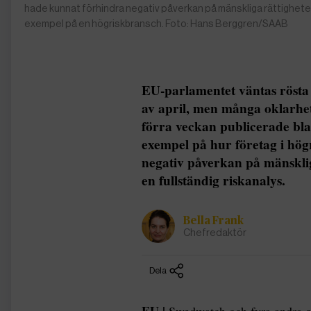
hade kunnat förhindra negativ påverkan på mänskliga rättigheter o
exempel på en högriskbransch. Foto: Hans Berggren/SAAB
EU-parlamentet väntas rösta o
av april, men många oklarhete
förra veckan publicerade b
exempel på hur företag i hö
negativ påverkan på mänsklig
en fullständig riskanalys.
Bella Frank
Chefredaktör
Dela