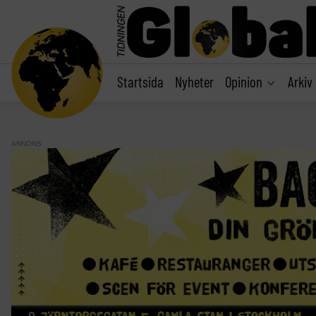
main
content
Startsida
Nyheter
Opinion
Arkiv
ANNONS