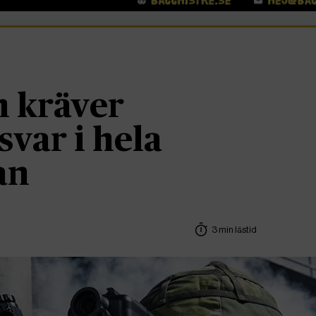
 kräver
svar i hela
an
3 min lästid