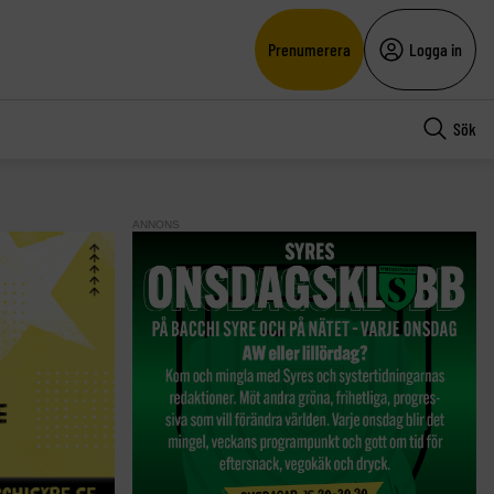
Prenumerera
Logga in
Sök
ANNONS