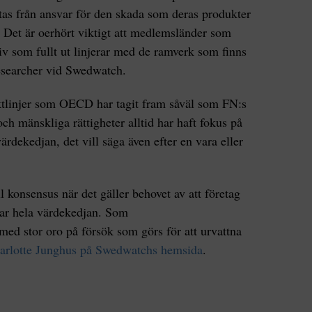
tas från ansvar för den skada som deras produkter
a. Det är oerhört viktigt att medlemsländer som
tiv som fullt ut linjerar med de ramverk som finns
researcher vid Swedwatch.
ktlinjer som OECD har tagit fram såväl som FN:s
ch mänskliga rättigheter alltid har haft fokus på
värdekedjan, det vill säga även efter en vara eller
ll konsensus när det gäller behovet av att företag
tar hela värdekedjan. Som
 med stor oro på försök som görs för att urvattna
arlotte Junghus på Swedwatchs hemsida
.