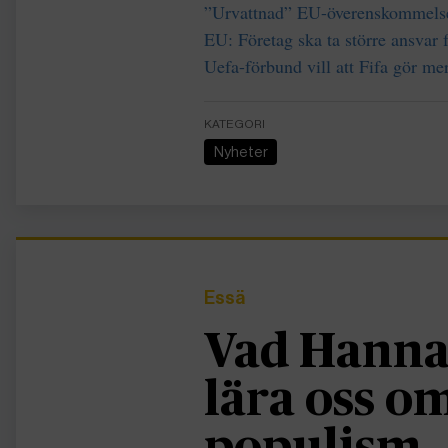
”Urvattnad” EU-överenskommelse
EU: Företag ska ta större ansvar 
Uefa-förbund vill att Fifa gör me
KATEGORI
Nyheter
Essä
Vad Hanna
lära oss 