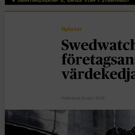
Nyheter
Swedwatch
företagsan
värdekedj
Publicerad 20 april, 2023