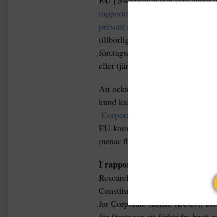
EU |
Swedwatch och fyra andra or
rapporten A little downstream g
prevent and mitigate harm.
Den ly
tillbörlig aktsamhet ska inbegripa
företagsansvaret ska gälla från det
eller tjänst säljs, liksom hur de
Att också analysera vilka risker en
kund kallas ”downstream due dilig
Corporate Sustainability Due D
EU-kommissionen i februari förra å
menar flera organisationer.
I rapporten som
har publicerat
Research on Multinational Corpo
Constitutional and Human Righ
for Corporate Justice (ECCJ), be
för företagen att förhindra brott