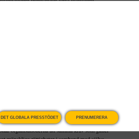
ganisationer publicerade förra måndagen
oes a long way: How downstream due diligence can
fter vikten av att så kallad due diligence eller
 riskanalys i hela värdekedjan. Det vill säga att
 att en råvara utvinns tills dess att en produkt
nna sedan används av slutkunden.
 produkt kan orsaka efter att den har sålts till en
ence”, och utan ett sådant krav i det direktiv –
iligence (CSDD)
– som lades fram som förslag av
ret riskerar det att bli urvattnat och tandlöst
s av Swedwatch tillsammans med Centre for
rations (Somo), European Center for
DET GLOBALA PRESSTÖDET
PRENUMERERA
ts (ECCHR), OECD Watch och European Coalition
tonar organisationerna att samma krav som gäller
 mot mänskliga rättigheter i samband med själva