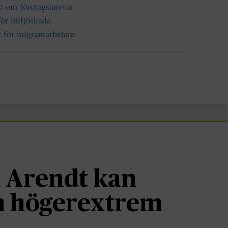
 om företagsansvar
för miljöskada
r för migrantarbetare
 Arendt kan
om högerextrem