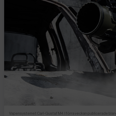
Vapensystemet Carl-Gustaf M4. I förra veckan publicerade bla