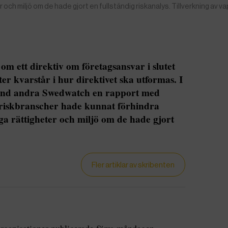
ch miljö om de hade gjort en fullständig riskanalys. Tillverkning av va
m ett direktiv om företagsansvar i slutet
r kvarstår i hur direktivet ska utformas. I
land andra Swedwatch en rapport med
griskbranscher hade kunnat förhindra
a rättigheter och miljö om de hade gjort
Fler artiklar av skribenten