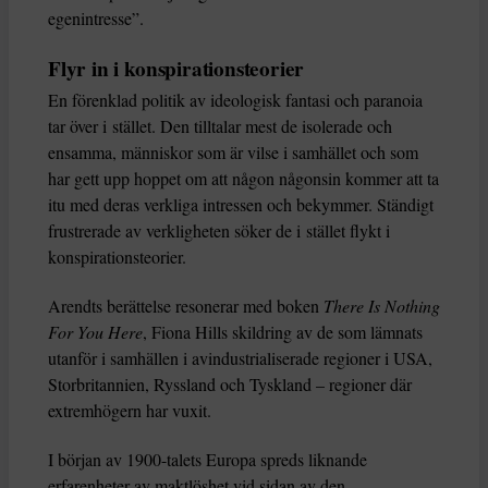
egenintresse”.
Flyr in i konspirationsteorier
En förenklad politik av ideologisk fantasi och paranoia
tar över i stället. Den tilltalar mest de isolerade och
ensamma, människor som är vilse i samhället och som
har gett upp hoppet om att någon någonsin kommer att ta
itu med deras verkliga intressen och bekymmer. Ständigt
frustrerade av verkligheten söker de i stället flykt i
konspirationsteorier.
Arendts berättelse resonerar med boken
There Is Nothing
For You Here
, Fiona Hills skildring av de som lämnats
utanför i samhällen i avindustrialiserade regioner i USA,
Storbritannien, Ryssland och Tyskland – regioner där
extremhögern har vuxit.
I början av 1900-talets Europa spreds liknande
erfarenheter av maktlöshet vid sidan av den