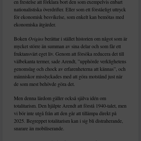
en frestelse att förklara bort den som exempelvis enbart
nationalistiska överdrifter. Eller som ett förståeligt uttryck
för ekonomisk besvikelse, som enkelt kan bemötas med
ekonomiska åtgärder.
Boken
Origins
berättar i stället historien om något som är
mycket större än summan av sina delar och som får ett
fruktansvärt eget liv. Genom att försöka reducera det till
välbekanta termer, sade Arendt, ”upphörde verklighetens
genomslag och chock av erfarenheterna att kännas”, och
människor misslyckades med att göra motstånd just när
de som mest behövde göra det.
Men denna lärdom gäller också själva idén om
totalitarism. Den hjälpte Arendt att förstå 1940-talet, men
vi bör inte utgå från att den går att tillämpa direkt på
2025. Begreppet totalitarism kan i sig bli distraherande,
snarare än mobiliserande.