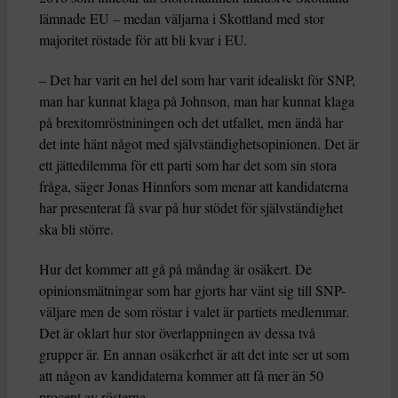
lämnade EU – medan väljarna i Skottland med stor
majoritet röstade för att bli kvar i EU.
– Det har varit en hel del som har varit idealiskt för SNP,
man har kunnat klaga på Johnson, man har kunnat klaga
på brexitomröstniningen och det utfallet, men ändå har
det inte hänt något med självständighetsopinionen. Det är
ett jättedilemma för ett parti som har det som sin stora
fråga, säger Jonas Hinnfors som menar att kandidaterna
har presenterat få svar på hur stödet för självständighet
ska bli större.
Hur det kommer att gå på måndag är osäkert. De
opinionsmätningar som har gjorts har vänt sig till SNP-
väljare men de som röstar i valet är partiets medlemmar.
Det är oklart hur stor överlappningen av dessa två
grupper är. En annan osäkerhet är att det inte ser ut som
att någon av kandidaterna kommer att få mer än 50
procent av rösterna.