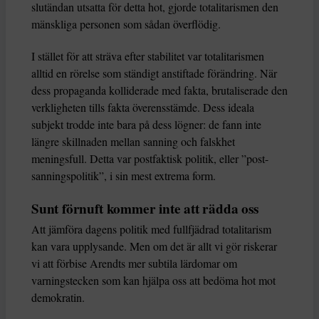
slutändan utsatta för detta hot, gjorde totalitarismen den
mänskliga personen som sådan överflödig.
I stället för att sträva efter stabilitet var totalitarismen
alltid en rörelse som ständigt anstiftade förändring. När
dess propaganda kolliderade med fakta, brutaliserade den
verkligheten tills fakta överensstämde. Dess ideala
subjekt trodde inte bara på dess lögner: de fann inte
längre skillnaden mellan sanning och falskhet
meningsfull. Detta var postfaktisk politik, eller ”post-
sanningspolitik”, i sin mest extrema form.
Sunt förnuft kommer inte att rädda oss
Att jämföra dagens politik med fullfjädrad totalitarism
kan vara upplysande. Men om det är allt vi gör riskerar
vi att förbise Arendts mer subtila lärdomar om
varningstecken som kan hjälpa oss att bedöma hot mot
demokratin.