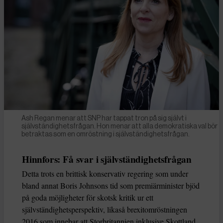
Ash Regan menar att SNP har tappat tron på sig självt i
självständighetsfrågan. Hon menar att alla demokratiska val bör
betraktas som en omröstning i självständighetsfrågan.
Hinnfors: Få svar i självständighetsfrågan
Detta trots en brittisk konservativ regering som under
bland annat Boris Johnsons tid som premiärminister bjöd
på goda möjligheter för skotsk kritik ur ett
självständighetsperspektiv, likaså brexitomröstningen
2016 som innebar att Storbritannien inklusive Skottland