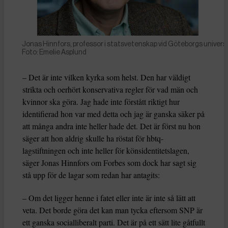
Jonas Hinnfors, professor i statsvetenskap vid Göteborgs universi
Foto: Emelie Asplund
– Det är inte vilken kyrka som helst. Den har väldigt
strikta och oerhört konservativa regler för vad män och
kvinnor ska göra. Jag hade inte förstått riktigt hur
identifierad hon var med detta och jag är ganska säker på
att många andra inte heller hade det. Det är först nu hon
säger att hon aldrig skulle ha röstat för hbtq-
lagstiftningen och inte heller för könsidentitetslagen,
säger Jonas Hinnfors om Forbes som dock har sagt sig
stå upp för de lagar som redan har antagits:
– Om det ligger henne i fatet eller inte är inte så lätt att
veta. Det borde göra det kan man tycka eftersom SNP är
ett ganska socialliberalt parti. Det är på ett sätt lite gåtfullt