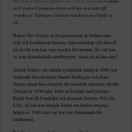
Den här texten har publicerats i The Conversation
under
en Creative Commons-licens och har översatts till
svenska av Tidningen Globals redaktion med hjälp av
AI
.
Boken
The Origins of Totalitarianism
är briljant men
svår och kombinerar historia, statsvetenskap och filosofi
på ett sätt som kan vara mycket förvirrande. Så vad kan
vi, som demokratiska medborgare, vinna på att läsa den?
Arendt föddes i en sekulär tyskjudisk familj år 1906 och
studerade filosofi under Martin Heidegger och Karl
Jaspers innan hon övergick till sionistisk aktivism i Berlin
i början av 1930-talet. Efter en kontakt med gestapo
flydde hon till Frankrike och lämnade Europa 1941 för
USA. Så när hon började forska om boken Origins i
början av 1940-talet var hon inte främmande för
totalitarism.