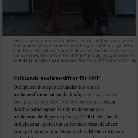
I mitten av februari meddelade Skottlands försteminister och Sco
National Partys partiledare Nicola Sturgeon att hon avgår. Henne
man, Peter Murrell, som har varit drivande i partiets organisering i 
har också avgått, detta efter att han har tagit på sig ansvaret för
skandal kring felaktiga medlemssiffror. Foto: AP Photo/Scott Hepp
Sviktande medlemssiffror för SNP
Oroligheten inom partiet handlar dels om att
medlemssiffrorna har sjunkit kraftigt.
För två år sedan
hade partiet enligt BBC 104 000 medlemmar
. Sedan
dess har partiet tappat 32 000 medlemmar och
medlemsantalet ligger nu på drygt 72 000. Dels handlar
oroligheterna i partiet om att det råder vissa oklarheter
kring partiets ekonomi. Dessutom har debatten mellan de