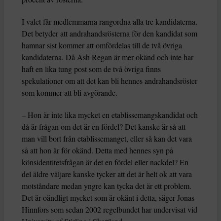
I valet får medlemmarna rangordna alla tre kandidaterna.
Det betyder att andrahandsrösterna för den kandidat som
hamnar sist kommer att omfördelas till de två övriga
kandidaterna. Då Ash Regan är mer okänd och inte har
haft en lika tung post som de två övriga finns
spekulationer om att det kan bli hennes andrahandsröster
som kommer att bli avgörande.
– Hon är inte lika mycket en etablissemangskandidat och
då är frågan om det är en fördel? Det kanske är så att
man vill bort från etablissemanget, eller så kan det vara
så att hon är för okänd. Detta med hennes syn på
könsidentitetsfrågan är det en fördel eller nackdel? En
del äldre väljare kanske tycker att det är helt ok att vara
motståndare medan yngre kan tycka det är ett problem.
Det är oändligt mycket som är okänt i detta, säger Jonas
Hinnfors som sedan 2002 regelbundet har undervisat vid