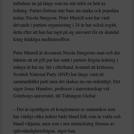
turbulens än på länge som nu står inför en helt ny
ledning. Partiet förlorar inte bara sin starka och populära
ledare Nicola Sturgeon. Peter Murrell som har varit
drivande i partiets organisering i 24 år har också avgått,
detta efter att han har tagit på sig ansvaret för en skandal
kring felaktiga medlemssiffror.
Peter Murrell är dessutom Nicola Sturgeons man och det
faktum att ett gift par har suttit i partiets högsta ledning i
många år har nu, lite i efterhand, kommit att kritiseras.
Scottish National Party (SNP) har länge varit ett
sammanhållet parti men det skakas nu om ordentligt. Det
säger Jonas Hinnfors, professor i statsvetenskap vid
Göteborgs universitet, till Tidningen Global:
– Det är egentligen ett konglomerat av människor som
har väldigt olika åsikter både bland folk som är valda och
bland väljarna, men som i stor utsträckning förenas av
självständighetsfrågan, säger han.