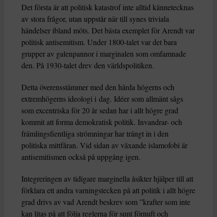
Det första är att politisk katastrof inte alltid kännetecknas
av stora frågor, utan uppstår när till synes triviala
händelser ibland möts. Det bästa exemplet för Arendt var
politisk antisemitism. Under 1800-talet var det bara
grupper av galenpannor i marginalen som omfamnade
den. På 1930-talet drev den världspolitiken.
Detta överensstämmer med den hårda högerns och
extremhögerns ideologi i dag. Idéer som allmänt sågs
som excentriska för 20 år sedan har i allt högre grad
kommit att forma demokratisk politik. Invandrar- och
främlingsfientliga strömningar har trängt in i den
politiska mittfåran. Vid sidan av växande islamofobi är
antisemitismen också på uppgång igen.
Integreringen av tidigare marginella åsikter hjälper till att
förklara ett andra varningstecken på att politik i allt högre
grad drivs av vad Arendt beskrev som ”krafter som inte
kan litas på att följa reglerna för sunt förnuft och