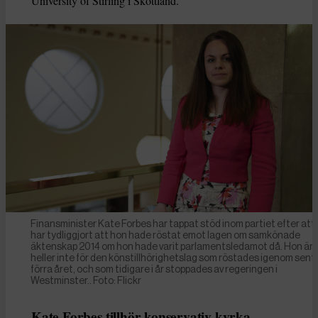
University of Stirling i Skottland.
Finansminister Kate Forbes har tappat stöd inom partiet efter att
har tydliggjort att hon hade röstat emot lagen om samkönade
äktenskap 2014 om hon hade varit parlamentsledamot då. Hon är
heller inte för den könstillhörighetslag som röstades igenom sent
förra året, och som tidigare i år stoppades av regeringen i
Westminster.. Foto: Flickr
Kate Forbes tillhör konservativ kyrka