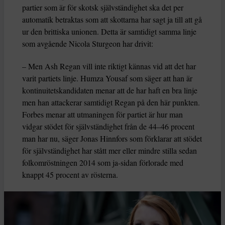
partier som är för skotsk självständighet ska det per
automatik betraktas som att skottarna har sagt ja till att gå
ur den brittiska unionen. Detta är samtidigt samma linje
som avgående Nicola Sturgeon har drivit:
– Men Ash Regan vill inte riktigt kännas vid att det har
varit partiets linje. Humza Yousaf som säger att han är
kontinuitetskandidaten menar att de har haft en bra linje
men han attackerar samtidigt Regan på den här punkten.
Forbes menar att utmaningen för partiet är hur man
vidgar stödet för självständighet från de 44–46 procent
man har nu, säger Jonas Hinnfors som förklarar att stödet
för självständighet har stått mer eller mindre stilla sedan
folkomröstningen 2014 som ja-sidan förlorade med
knappt 45 procent av rösterna.