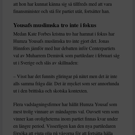
att hon har kunnat känna sig så tillfreds med att vara
finansminister och stå för partiet utåt, fortsätter han.
Yousafs muslimska tro inte i fokus
Medan Kate Forbes kristna tro har hamnat i fokus har
Humza Yousafs muslimska tro inte gjort det. Jonas
Hinnfors jämför med hur debatten inför Centerpartiets
val av Muharrem Demirok som partiledare i februari såg
ut i Sverige och slås av skillnaden:
– Visst har det funnits gliringar på nätet men det är inte
alls samma fråga där. Det är mycket som ser annorlunda
ut i den brittiska och skotska kontexten.
Flera vadslagningsfirmor har hållit Humza Yousaf som
mest trolig vinnare av måndagens val. Oavsett vem som
vinner kan oroligheterna inom partiet finnas kvar under
en längre period. Visserligen kan den nya partiledaren
försöka att gjuta olja på vågorna för att fortsätta hålla