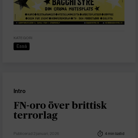
KATEGORI
Essä
Intro
FN-oro över brittisk
terrorlag
Publicerad 2 januari, 2026
4 min lästid