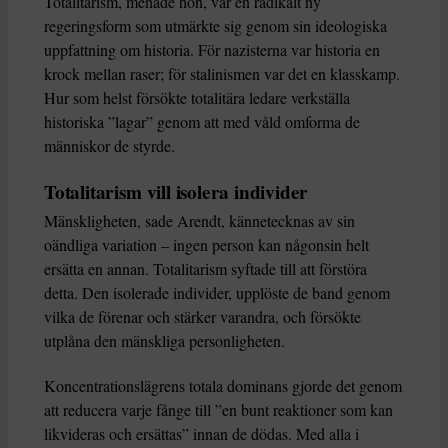
Totalitarism, menade hon, var en radikalt ny
regeringsform som utmärkte sig genom sin ideologiska
uppfattning om historia. För nazisterna var historia en
krock mellan raser; för stalinismen var det en klasskamp.
Hur som helst försökte totalitära ledare verkställa
historiska ”lagar” genom att med våld omforma de
människor de styrde.
Totalitarism vill isolera individer
Mänskligheten, sade Arendt, kännetecknas av sin
oändliga variation – ingen person kan någonsin helt
ersätta en annan. Totalitarism syftade till att förstöra
detta. Den isolerade individer, upplöste de band genom
vilka de förenar och stärker varandra, och försökte
utplåna den mänskliga personligheten.
Koncentrationslägrens totala dominans gjorde det genom
att reducera varje fånge till ”en bunt reaktioner som kan
likvideras och ersättas” innan de dödas. Med alla i