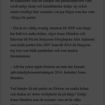
tre kandidater som nu kämpar om partiledarposten varit
osedvanligt skarp och kandidaterna skiljer sig också
relativt kraftigt från varandra i ett par frågor som har varit
viktiga för partiet.
– Det är en väldig ovanlig situation för SNP som länge
har haft två starka ledare, säger Jonas Hinnfors och
hänvisar till Nicola Sturgeons föregångare Alex Salmond
som ledde partiet från 2007 fram till 2014 då Sturgeon
tog över som både partiledare och som landets
försteminister.
– Allt har pekat uppåt förutom att man inte klarade
självständighetsomröstningen 2014, fortsätter Jonas
Hinnfors.
Vad händer då när partiet nu förlorar sin starka ledare
och skakas av större oroligheter än på länge? Enligt
Jonas Hinnfors kan ett scenario vara att de olika