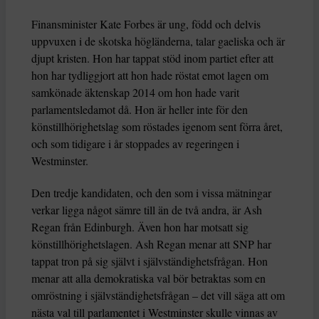
Finansminister Kate Forbes är ung, född och delvis
uppvuxen i de skotska högländerna, talar gaeliska och är
djupt kristen. Hon har tappat stöd inom partiet efter att
hon har tydliggjort att hon hade röstat emot lagen om
samkönade äktenskap 2014 om hon hade varit
parlamentsledamot då. Hon är heller inte för den
könstillhörighetslag som röstades igenom sent förra året,
och som tidigare i år stoppades av regeringen i
Westminster.
Den tredje kandidaten, och den som i vissa mätningar
verkar ligga något sämre till än de två andra, är Ash
Regan från Edinburgh. Även hon har motsatt sig
könstillhörighetslagen. Ash Regan menar att SNP har
tappat tron på sig självt i självständighetsfrågan. Hon
menar att alla demokratiska val bör betraktas som en
omröstning i självständighetsfrågan – det vill säga att om
nästa val till parlamentet i Westminster skulle vinnas av