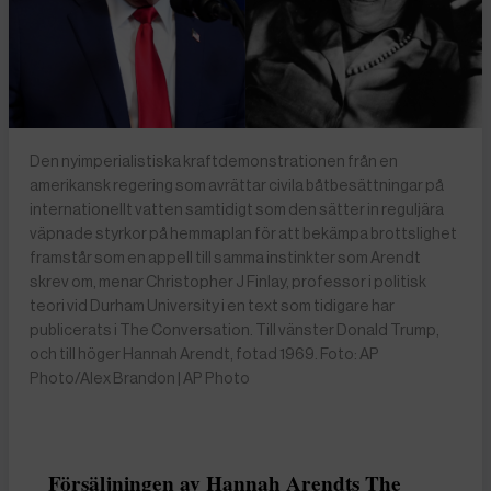
Den nyimperialistiska kraftdemonstrationen från en
amerikansk regering som avrättar civila båtbesättningar på
internationellt vatten samtidigt som den sätter in reguljära
väpnade styrkor på hemmaplan för att bekämpa brottslighet
framstår som en appell till samma instinkter som Arendt
skrev om, menar Christopher J Finlay, professor i politisk
teori vid Durham University i en text som tidigare har
publicerats i The Conversation. Till vänster Donald Trump,
och till höger Hannah Arendt, fotad 1969. Foto: AP
Photo/Alex Brandon | AP Photo
Försäljningen av Hannah Arendts The