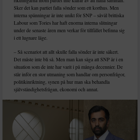
riktningarna inom partiet inte klarar av att hålla samman.
Sker det kan partiet falla sönder som ett korthus. Men
interna spänningar är inte unikt för SNP – såväl brittiska
Labour som Tories har haft enorma interna slitningar
under de senaste åren men verkar för tillfället befinna sig
i ett lugnare läge.
– Så scenariot att allt skulle falla sönder är inte säkert.
Det måste inte bli så. Men man kan säga att SNP är i en
situation som de inte har varit i på många decennier. De
står inför en stor utmaning som handlar om personfrågor,
politikinriktning, synen på hur man ska behandla
självständighetsfrågan, ekonomi och annat.