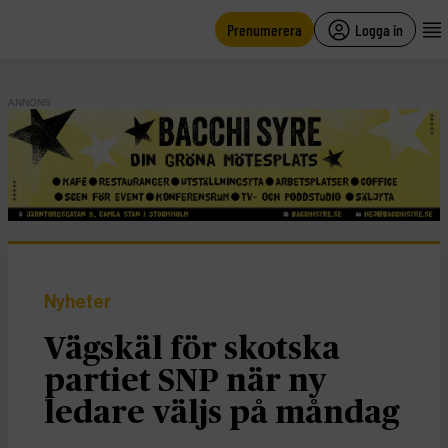
main
content
Prenumerera
Logga in
ANNONS
Nyheter
Vägskäl för skotska
partiet SNP när ny
ledare väljs på måndag