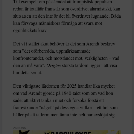
Till exempel: om påståendet att trumpistisk populism
redan är totalitär framstår som överdrivet alarmistiskt, kan
slutsatsen att den inte är det bli överdrivet lugnande. Båda
kan försvaga människors förmåga att svara mot
ögonblickets krav.
Det vi i stället akut behöver är det som Arendt beskrev
som ”det oförberedda, uppmärksammade
konfronterandet, och motståndet mot, verkligheten – vad
den än må vara”.
Origins
största lärdom ligger i att visa
hur detta ser ut.
Den viktigaste lärdomen för 2025 handlar lika mycket
om vad Arendt gjorde på 1940-talet som om vad hon
sade: att aktivt tänka i nuet och försöka förstå ett
framväxande ”något” på dess egna villkor – ett hot som
håller på att ta form men ännu inte helt har avslöjat sig.
ANNONS