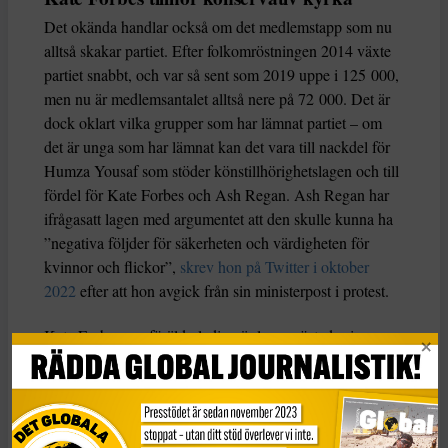
Det okända handlar också om det medlemstapp som nu
alltså skakar partiet. Efter folkomröstningen 2014 växte
partiet snabbt, och var så sent som 2019 uppe i 125 000,
men nu är medlemsantalet alltså nere på 72 000. Det är
dock oklart vilka grupper som har lämnat partiet – om
det är unga som har lämnat kan det vara till nackdel för
Humza Yousaf som stöder könstillhörighetslagen och till
fördel för Kate Forbes och Ash Regan. Ash Regan har
ifrågasatt lagen med argumentet att den skulle kunna ha
”negativa följder för säkerheten och värdigheten för
kvinnor och flickor”,
skrev hon på Twitter i oktober
2022
efter att hon avgick från sin ministerpost i protest.
Kate Forbes var föräldraledig när lagen röstades igenom,
men hon har sagt att hon inte skulle ha röstat ja till den
om hon hade jobbat, bland annat har hon sagt att frågan
inte är prioriterad för en majoritet av skottarna.
Tidningen The Scotsman har dock rapporterat om
att