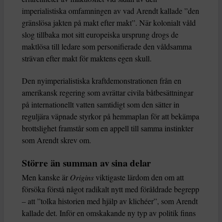
imperialistiska omfamningen av vad Arendt kallade ”den
gränslösa jakten på makt efter makt”. När kolonialt våld
slog tillbaka mot sitt europeiska ursprung drogs de
maktlösa till ledare som personifierade den våldsamma
strävan efter makt för maktens egen skull.
Den nyimperialistiska kraftdemonstrationen från en
amerikansk regering som avrättar civila båtbesättningar
på internationellt vatten samtidigt som den sätter in
reguljära väpnade styrkor på hemmaplan för att bekämpa
brottslighet framstår som en appell till samma instinkter
som Arendt skrev om.
Större än summan av sina delar
Men kanske är
Origins
viktigaste lärdom den om att
försöka förstå något radikalt nytt med föråldrade begrepp
– att ”tolka historien med hjälp av klichéer”, som Arendt
kallade det. Inför en omskakande ny typ av politik finns