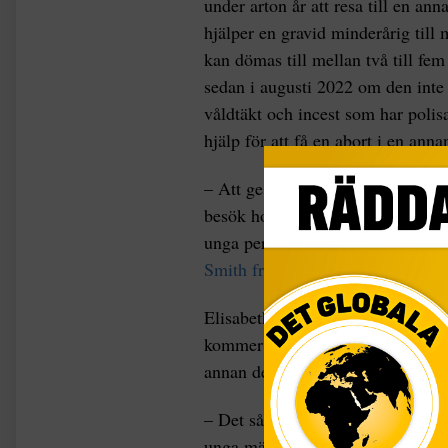
under arton år att resa till en an
hjälper en gravid minderårig till 
kan dömas till mellan två till fem
sedan i augusti 2022 om den inte 
våldtäkt och incest som har polis
hjälp för att få en abort i en annan
– Att ge dem [minderåriga] pengar
besök hos en läkare utanför sin eg
unga person att lämna delstaten – a
Smith från Center for Reproducti
Elisabeth Smith varnade också för 
kommer att ändras för att inkluder
annan delstat för abort:
– Det så historiskt alla abortbegr
unga människors tillgång och sedan