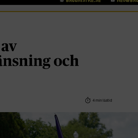
 av
änsning och
4 min lästid