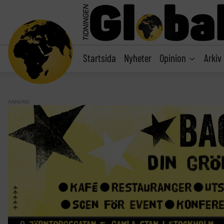
main
content
Startsida
Nyheter
Opinion
Arkiv
ANNONS