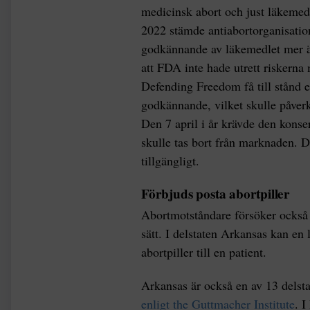
medicinsk abort och just läkemedl
2022 stämde antiabortorganisati
godkännande av läkemedlet mer ä
att FDA inte hade utrett riskerna 
Defending Freedom få till stånd e
godkännande, vilket skulle påverk
Den 7 april i år krävde den kons
skulle tas bort från marknaden. D
tillgängligt.
Förbjuds posta abortpiller
Abortmotståndare försöker också 
sätt. I delstaten Arkansas kan en 
abortpiller till en patient.
Arkansas är också en av 13 delstat
enligt the Guttmacher Institute
. I