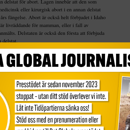
nan delstat för abort. Lagen innebär att den som
medicinsk eller kirurgisk abort i en annan delstat
 års fängelse. Abort är också helt förbjudet i Idaho
är livräddande för mamman, eller i fall av
anmälts. Delstaten är också den första att förbjuda
 delstat.
, att skjutsa dem, hjälpa dem att organisera ett
en delstat – allt det som krävs för at hjälpa en
llt av det skulle bli straffbart,
sade Elisabeth
ve Rights till NBC News i våras
.
att det är stor risk att lagen i ett senare skede
a även förbud mot att hjälpa vuxna att resa till en
änsningar har börjat: genom att först begränsa
 flytta det till vuxnas tillgång.