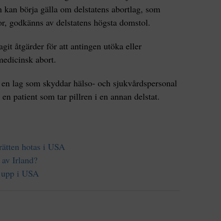
en kan börja gälla om delstatens abortlag, som
or, godkänns av delstatens högsta domstol.
agit åtgärder för att antingen utöka eller
 medicinsk abort.
 en lag som skyddar hälso- och sjukvårdspersonal
l en patient som tar pillren i en annan delstat.
rätten hotas i USA
 av Irland?
s upp i USA