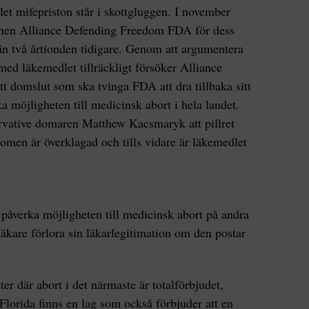
et mifepriston står i skottgluggen. I november
onen Alliance Defending Freedom FDA för dess
n två årtionden tidigare. Genom att argumentera
med läkemedlet tillräckligt försöker Alliance
tt domslut som ska tvinga FDA att dra tillbaka sitt
a möjligheten till medicinsk abort i hela landet.
ervative domaren Matthew Kacsmaryk att pillret
omen är överklagad och tills vidare är läkemedlet
påverka möjligheten till medicinsk abort på andra
läkare förlora sin läkarlegitimation om den postar
er där abort i det närmaste är totalförbjudet,
 Florida finns en lag som också förbjuder att en