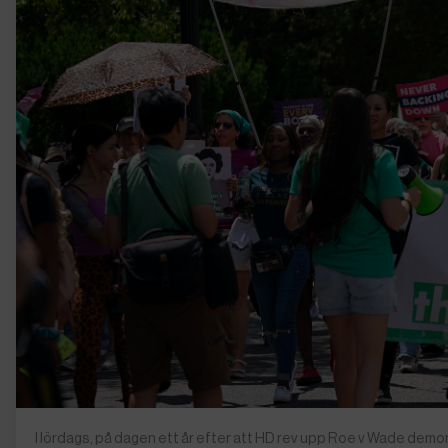
I lördags, på dagen ett år efter att HD rev upp Roe v Wade de