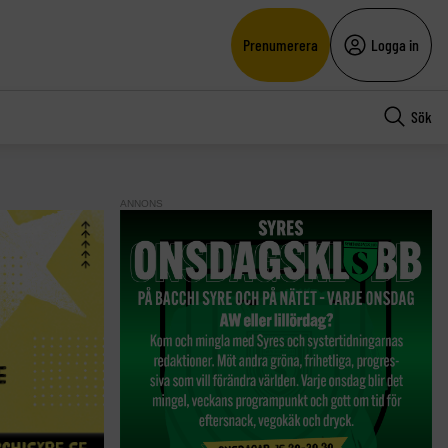
Prenumerera
Logga in
Sök
ANNONS