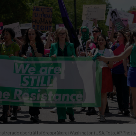
monstrerade aborträttsförespråkare i Washington i USA. Foto: AP Phot