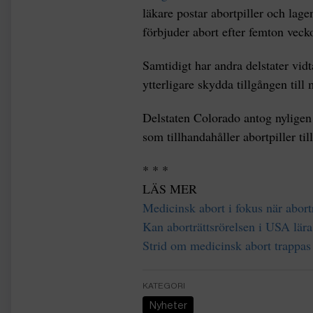
läkare postar abortpiller och lag
förbjuder abort efter femton veck
Samtidigt har andra delstater vidt
ytterligare skydda tillgången till
Delstaten Colorado antog nyligen
som tillhandahåller abortpiller til
* * *
LÄS MER
Medicinsk abort i fokus när abort
Kan aborträttsrörelsen i USA lära
Strid om medicinsk abort trappa
KATEGORI
Nyheter