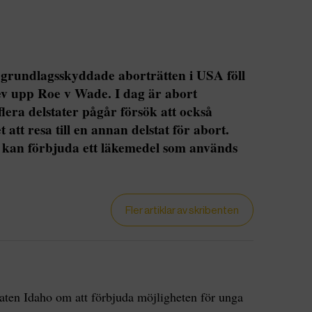
n grundlagsskyddade aborträtten i USA föll
ev upp Roe v Wade. I dag är abort
 flera delstater pågår försök att också
att resa till en annan delstat för abort.
m kan förbjuda ett läkemedel som används
Fler artiklar av skribenten
lstaten Idaho om att förbjuda möjligheten för unga