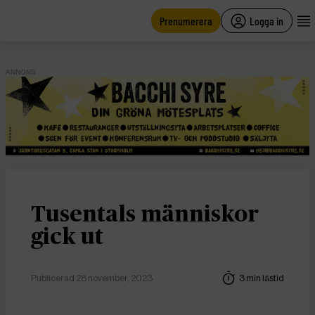
main
content
Prenumerera
Logga in
ANNONS
Tusentals människor
gick ut
Publicerad 28 november, 2023
3 min lästid