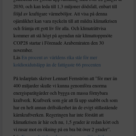
2030, och kan leda till 1,3 miljoner dödsfall, enbart till
följd av kraftigare värmeböljor. Att visa på denna
ojämlikhet kan vara nyckeln till att mildra klimatkrisen
och främja ett gott liv för alla. Och klimaträttvisa
kommer att stå högt på agendan när klimattoppmöte
COP28 startar i Förenade Arabemiraten den 30
november.
Läs
En procent av världens rika står för mer
koldioxidutsläpp än de fattigaste 66 procenten
På ledarplats skriver Lennart Fernström att ”för mer än
400 miljarder skulle vi kunna genomföra enorma
energisparåtgärder och bygga en massa förnybara
kraftverk. Kraftverk som går att få upp snabbt och som
har en helt annan driftsäkerhet än de evigt stillastående
kärnkraftverken. Regeringen har inte förstått att
klimatkrisen är här och nu, 1,5 grader är redan kört och
vi rusar mot en ökning på en bra bit över 2 grader”.