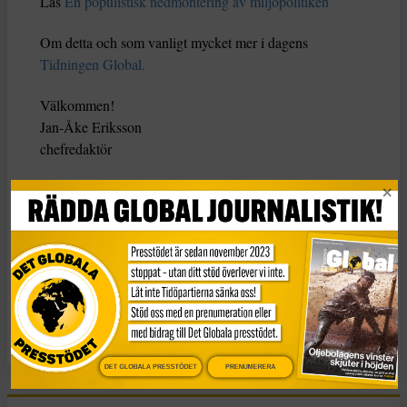
Läs
En populistisk nedmontering av miljöpolitiken
Om detta och som vanligt mycket mer i dagens
Tidningen Global.
Välkommen!
Jan-Åke Eriksson
chefredaktör
Missa inte
Det Globala presstödet.
Ett presstöd som inte
bygger på ett otryggt stöd från den stat och regering vi
granskar, utan från alla som tycker det är viktigt med en
nyhetstidning som bevakar de globala frågorna. DS.
KATEGORI
DET GLOBALA PRESSTÖDET
PRENUMERERA