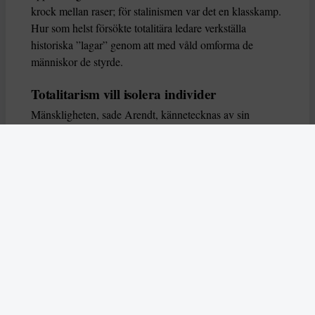
krock mellan raser; för stalinismen var det en klasskamp.
Hur som helst försökte totalitära ledare verkställa
historiska ”lagar” genom att med våld omforma de
människor de styrde.
Totalitarism vill isolera individer
Mänskligheten, sade Arendt, kännetecknas av sin
oändliga variation – ingen person kan någonsin helt
ersätta en annan. Totalitarism syftade till att förstöra
detta. Den isolerade individer, upplöste de band genom
vilka de förenar och stärker varandra, och försökte
utplåna den mänskliga personligheten.
Koncentrationslägrens totala dominans gjorde det genom
att reducera varje fånge till ”en bunt reaktioner som kan
likvideras och ersättas” innan de dödas. Med alla i
slutändan utsatta för detta hot, gjorde totalitarismen den
mänskliga personen som sådan överflödig.