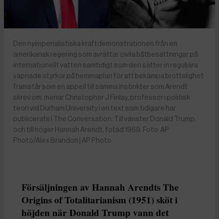
Den nyimperialistiska kraftdemonstrationen från en
amerikansk regering som avrättar civila båtbesättningar på
internationellt vatten samtidigt som den sätter in reguljära
väpnade styrkor på hemmaplan för att bekämpa brottslighet
framstår som en appell till samma instinkter som Arendt
skrev om, menar Christopher J Finlay, professor i politisk
teori vid Durham University i en text som tidigare har
publicerats i The Conversation. Till vänster Donald Trump,
och till höger Hannah Arendt, fotad 1969. Foto: AP
Photo/Alex Brandon | AP Photo
Försäljningen av Hannah Arendts The
Origins of Totalitarianism (1951) sköt i
höjden när Donald Trump vann det