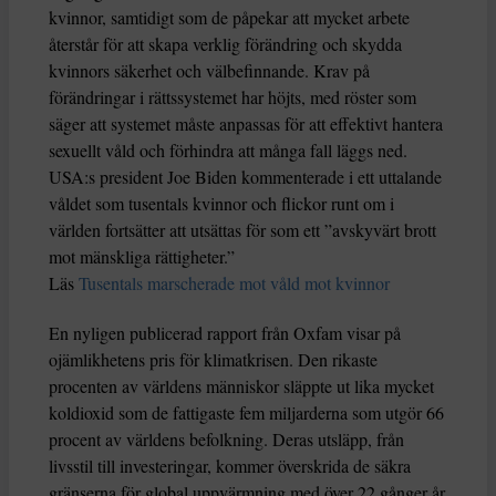
kvinnor, samtidigt som de påpekar att mycket arbete
återstår för att skapa verklig förändring och skydda
kvinnors säkerhet och välbefinnande. Krav på
förändringar i rättssystemet har höjts, med röster som
säger att systemet måste anpassas för att effektivt hantera
sexuellt våld och förhindra att många fall läggs ned.
USA:s president Joe Biden kommenterade i ett uttalande
våldet som tusentals kvinnor och flickor runt om i
världen fortsätter att utsättas för som ett ”avskyvärt brott
mot mänskliga rättigheter.”
Läs
Tusentals marscherade mot våld mot kvinnor
En nyligen publicerad rapport från Oxfam visar på
ojämlikhetens pris för klimatkrisen. Den rikaste
procenten av världens människor släppte ut lika mycket
koldioxid som de fattigaste fem miljarderna som utgör 66
procent av världens befolkning. Deras utsläpp, från
livsstil till investeringar, kommer överskrida de säkra
gränserna för global uppvärmning med över 22 gånger år