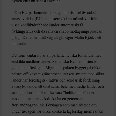
Syrien eller nu senast Ukraina.
– Om EU-parlamentets förslag till krisdirektiv också
antas av rådet (EU:s ministerråd) kan människor från
vissa konfliktdrabbade länder automatiskt få
flyktingstatus och då sätts en snabb mottagningsprocess
igång. Det är helt rätt väg att gå, säger Malin Björk i ett
uttalande.
Det som väntar nu är att parlamentet ska förhandla med
enskilda medlemsländer. Sedan ska EU:s ministerråd
godkänna förslagen. Migrationspakten bygger på olika
pelare: effektivare gränsprocedurer (ett system med säkra
länder har föreslagits), rättvis och solidarisk fördelning
av asylsökande, ett ökat samarbete med tredje länder och
att migrationspolitiken ska vara ”heltäckande” i det
avseende att man också ska ha en gemensam
återvandringspolitik. Förslagen som man röstade om
under tisdagen var olika konkreta lagförslag inom ramen