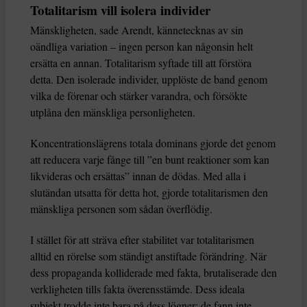
Totalitarism vill isolera individer
Mänskligheten, sade Arendt, kännetecknas av sin
oändliga variation – ingen person kan någonsin helt
ersätta en annan. Totalitarism syftade till att förstöra
detta. Den isolerade individer, upplöste de band genom
vilka de förenar och stärker varandra, och försökte
utplåna den mänskliga personligheten.
Koncentrationslägrens totala dominans gjorde det genom
att reducera varje fånge till ”en bunt reaktioner som kan
likvideras och ersättas” innan de dödas. Med alla i
slutändan utsatta för detta hot, gjorde totalitarismen den
mänskliga personen som sådan överflödig.
I stället för att sträva efter stabilitet var totalitarismen
alltid en rörelse som ständigt anstiftade förändring. När
dess propaganda kolliderade med fakta, brutaliserade den
verkligheten tills fakta överensstämde. Dess ideala
subjekt trodde inte bara på dess lögner: de fann inte