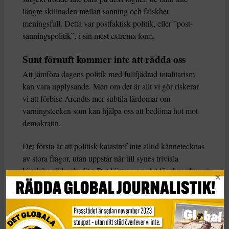
längre skillnaden mellan sanning och falskhet
meningsfull. Detta var postfaktisk politik, eller ”post-
sanningspolitik”, i sin mest extrema form.
Sunt förnuft kommer inte att rädda oss
Att jämföra dagens politik med fullfjädrad totalitarism
kan vara upplysande. Men om det är allt vi gör riskerar
vi att förbise Arendts mer subtila lärdomar om
varningstecken som kan hjälpa oss att bedöma hot mot
demokratin.
Det första är att politisk katastrof inte alltid kännetecknas
av stora frågor, utan uppstår när till synes triviala
händelser ibland möts. Det bästa exemplet för Arendt var
politisk antisemitism. Under 1800-talet var det bara
grupper av galenpannor i marginalen som omfamnade
den. På 1930-talet drev den världspolitiken.