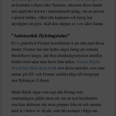
att kontakta Libyen eller Tunisien, eftersom dessa länder
inte uppfyller kraven i internationell sjölag: om en person
i sjönöd räddas, vilket alla kaptener och fartyg har
skyldighet att göra, skall den släppas av i en säker hamn.
”Automatisk flyktingstatus”
EU:s gränsbyrå Frontex koordinerar å sin sida med dessa
länder. Frontex har inte heller några fartyg på centrala
Medelhavet längre, där flest drunkningsolyckor inträffar.
Istället övervakar man havet från luften.
Human Rights
Watch har riktat skarp kritik
mot dessa metoder, som man
menar gör EU och Frontex medskyldiga till övergrepp
mot flyktingar i Libyen.
Malin Björk sågar som sagt alla förslag som
omröstningen gällde utom ett: om ett nytt krisdirektiv
som kan aktiveras när stora grupper från ett och samma
land är i behov av skydd, som till exempel i fråga om