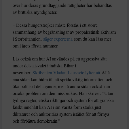
över hur deras grundläggande rättigheter har behandlas
av brittiska myndigheter.
– Dessa hungerstrejker måste förstås i ett större
sammanhang av begränsningar av propalestinsk aktivism
i Storbritannien,
säger experterna
som du kan läsa mer
om i årets första nummer.
Läs också om hur AI användes på ett aggressivt sätt
under delstatsvalet i indiska Bihar i
november.
Skribenten Vladan Lausevic lyfter att
AI å
ena sidan kan bidra till att sprida viktig information och
öka politiskt deltagande, men å andra sidan också kan
orsaka problem om den missbrukas. Han skriver: ”Utan
tydliga regler, etiska riktlinjer och system för att granska
falskt innehåll kan AI i sin värsta form stärka just
diktaturer och auktoritära system istället för att förnya
och förbättra demokratin.”