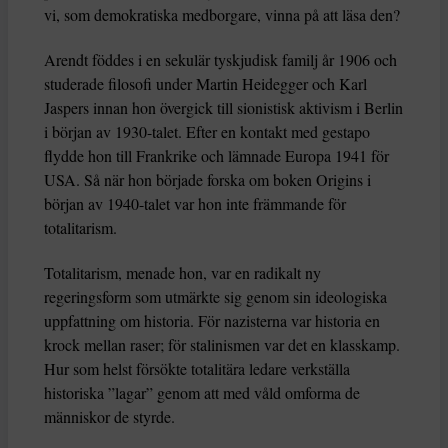
vi, som demokratiska medborgare, vinna på att läsa den?
Arendt föddes i en sekulär tyskjudisk familj år 1906 och
studerade filosofi under Martin Heidegger och Karl
Jaspers innan hon övergick till sionistisk aktivism i Berlin
i början av 1930-talet. Efter en kontakt med gestapo
flydde hon till Frankrike och lämnade Europa 1941 för
USA. Så när hon började forska om boken Origins i
början av 1940-talet var hon inte främmande för
totalitarism.
Totalitarism, menade hon, var en radikalt ny
regeringsform som utmärkte sig genom sin ideologiska
uppfattning om historia. För nazisterna var historia en
krock mellan raser; för stalinismen var det en klasskamp.
Hur som helst försökte totalitära ledare verkställa
historiska ”lagar” genom att med våld omforma de
människor de styrde.