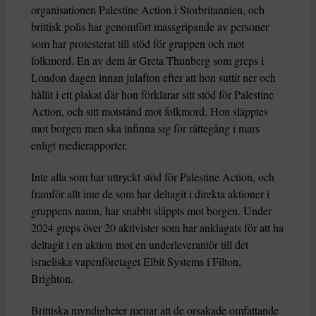
organisationen Palestine Action i Storbritannien, och
brittisk polis har genomfört massgripande av personer
som har protesterat till stöd för gruppen och mot
folkmord. En av dem är Greta Thunberg som greps i
London dagen innan julafton efter att hon suttit ner och
hållit i ett plakat där hon förklarar sitt stöd för Palestine
Action, och sitt motstånd mot folkmord. Hon släpptes
mot borgen men ska infinna sig för rättegång i mars
enligt medierapporter.
Inte alla som har uttryckt stöd för Palestine Action, och
framför allt inte de som har deltagit i direkta aktioner i
gruppens namn, har snabbt släppts mot borgen. Under
2024 greps över 20 aktivister som har anklagats för att ha
deltagit i en aktion mot en underleverantör till det
israeliska vapenföretaget Elbit Systems i Filton,
Brighton.
Brittiska myndigheter menar att de orsakade omfattande