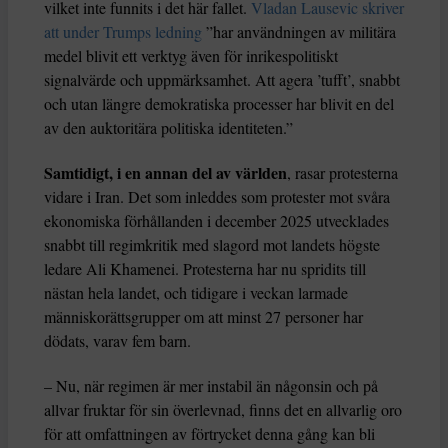
vilket inte funnits i det här fallet.
Vladan Lausevic skriver
att under Trumps ledning
”har användningen av militära
medel blivit ett verktyg även för inrikespolitiskt
signalvärde och uppmärksamhet. Att agera ’tufft’, snabbt
och utan längre demokratiska processer har blivit en del
av den auktoritära politiska identiteten.”
Samtidigt, i en annan del av världen
, rasar protesterna
vidare i Iran. Det som inleddes som protester mot svåra
ekonomiska förhållanden i december 2025 utvecklades
snabbt till regimkritik med slagord mot landets högste
ledare Ali Khamenei. Protesterna har nu spridits till
nästan hela landet, och tidigare i veckan larmade
människorättsgrupper om att minst 27 personer har
dödats, varav fem barn.
– Nu, när regimen är mer instabil än någonsin och på
allvar fruktar för sin överlevnad, finns det en allvarlig oro
för att omfattningen av förtrycket denna gång kan bli