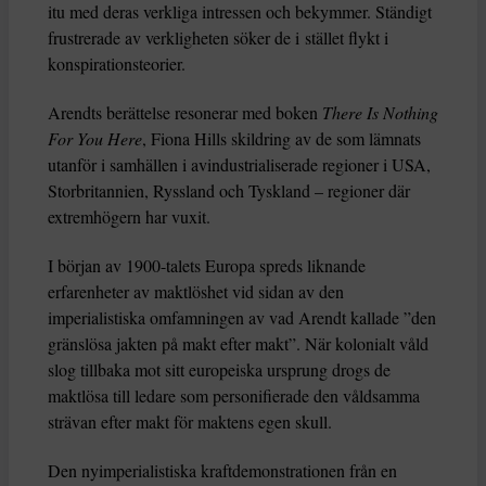
itu med deras verkliga intressen och bekymmer. Ständigt
frustrerade av verkligheten söker de i stället flykt i
konspirationsteorier.
Arendts berättelse resonerar med boken
There Is Nothing
For You Here
, Fiona Hills skildring av de som lämnats
utanför i samhällen i avindustrialiserade regioner i USA,
Storbritannien, Ryssland och Tyskland – regioner där
extremhögern har vuxit.
I början av 1900-talets Europa spreds liknande
erfarenheter av maktlöshet vid sidan av den
imperialistiska omfamningen av vad Arendt kallade ”den
gränslösa jakten på makt efter makt”. När kolonialt våld
slog tillbaka mot sitt europeiska ursprung drogs de
maktlösa till ledare som personifierade den våldsamma
strävan efter makt för maktens egen skull.
Den nyimperialistiska kraftdemonstrationen från en