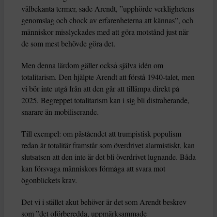
välbekanta termer, sade Arendt, ”upphörde verklighetens
genomslag och chock av erfarenheterna att kännas”, och
människor misslyckades med att göra motstånd just när
de som mest behövde göra det.
Men denna lärdom gäller också själva idén om
totalitarism. Den hjälpte Arendt att förstå 1940-talet, men
vi bör inte utgå från att den går att tillämpa direkt på
2025. Begreppet totalitarism kan i sig bli distraherande,
snarare än mobiliserande.
Till exempel: om påståendet att trumpistisk populism
redan är totalitär framstår som överdrivet alarmistiskt, kan
slutsatsen att den inte är det bli överdrivet lugnande. Båda
kan försvaga människors förmåga att svara mot
ögonblickets krav.
Det vi i stället akut behöver är det som Arendt beskrev
som ”det oförberedda, uppmärksammade