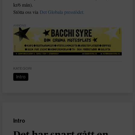
kr/6 mån).
Stötta oss via
Det Globala presstödet.
ANNONS
KATEGORI
Intro
Intro
Det har snart gått en