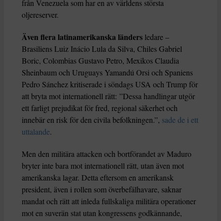
från Venezuela som har en av världens största
oljereserver.
Även flera latinamerikanska länders
ledare –
Brasiliens Luiz Inácio Lula da Silva, Chiles Gabriel
Boric, Colombias Gustavo Petro, Mexikos Claudia
Sheinbaum och Uruguays Yamandú Orsi och Spaniens
Pedro Sánchez kritiserade i söndags USA och Trump för
att bryta mot internationell rätt: ”Dessa handlingar utgör
ett farligt prejudikat för fred, regional säkerhet och
innebär en risk för den civila befolkningen.”,
sade de i ett
uttalande
.
Men den militära attacken och bortförandet av Maduro
bryter inte bara mot internationell rätt, utan även mot
amerikanska lagar. Detta eftersom en amerikansk
president, även i rollen som överbefälhavare, saknar
mandat och rätt att inleda fullskaliga militära operationer
mot en suverän stat utan kongressens godkännande,