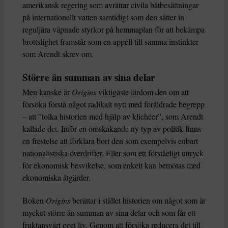
amerikansk regering som avrättar civila båtbesättningar
på internationellt vatten samtidigt som den sätter in
reguljära väpnade styrkor på hemmaplan för att bekämpa
brottslighet framstår som en appell till samma instinkter
som Arendt skrev om.
Större än summan av sina delar
Men kanske är
Origins
viktigaste lärdom den om att
försöka förstå något radikalt nytt med föråldrade begrepp
– att ”tolka historien med hjälp av klichéer”, som Arendt
kallade det. Inför en omskakande ny typ av politik finns
en frestelse att förklara bort den som exempelvis enbart
nationalistiska överdrifter. Eller som ett förståeligt uttryck
för ekonomisk besvikelse, som enkelt kan bemötas med
ekonomiska åtgärder.
Boken
Origins
berättar i stället historien om något som är
mycket större än summan av sina delar och som får ett
fruktansvärt eget liv. Genom att försöka reducera det till