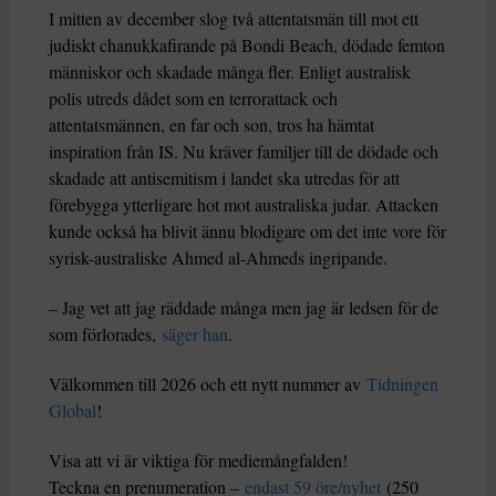
I mitten av december slog två attentatsmän till mot ett
judiskt chanukkafirande på Bondi Beach, dödade femton
människor och skadade många fler. Enligt australisk
polis utreds dådet som en terrorattack och
attentatsmännen, en far och son, tros ha hämtat
inspiration från IS. Nu kräver familjer till de dödade och
skadade att antisemitism i landet ska utredas för att
förebygga ytterligare hot mot australiska judar. Attacken
kunde också ha blivit ännu blodigare om det inte vore för
syrisk-australiske Ahmed al-Ahmeds ingripande.
– Jag vet att jag räddade många men jag är ledsen för de
som förlorades,
säger han
.
Välkommen till 2026 och ett nytt nummer av
Tidningen
Global
!
Visa att vi är viktiga för mediemångfalden!
Teckna en prenumeration –
endast 59 öre/nyhet
(250