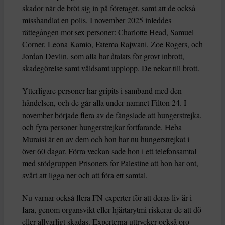
skador när de bröt sig in på företaget, samt att de också
misshandlat en polis. I november 2025 inleddes
rättegången mot sex personer: Charlotte Head, Samuel
Corner, Leona Kamio, Fatema Rajwani, Zoe Rogers, och
Jordan Devlin, som alla har åtalats för grovt inbrott,
skadegörelse samt våldsamt upplopp. De nekar till brott.
Ytterligare personer har gripits i samband med den
händelsen, och de går alla under namnet Filton 24. I
november började flera av de fängslade att hungerstrejka,
och fyra personer hungerstrejkar fortfarande. Heba
Muraisi är en av dem och hon har nu hungerstrejkat i
över 60 dagar. Förra veckan sade hon i ett telefonsamtal
med stödgruppen Prisoners for Palestine att hon har ont,
svårt att ligga ner och att föra ett samtal.
Nu varnar också flera FN-experter för att deras liv är i
fara, genom organsvikt eller hjärtarytmi riskerar de att dö
eller allvarligt skadas. Experterna uttrycker också oro