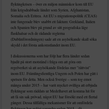
flyktingkrisen – över en miljon människor kom till EU
från krigsdrabbade länder som Syrien, Afghanistan,
Somalia och Eritrea. Att EU:s migrationspolitik (CEAS)
inte fungerade blev snabbt ett faktum: Grekland, Italien
och Spanien blev på grund av sitt geografiska läge
flaskhalsar och de rådande reglerna
(Dublinförordningen) sade att en asylsökande skall söka
skydd i det första ankomstlandet inom EU.
I diskussionerna som har följt har flera länder sedan
bjudit på stort motstånd i fråga om att göra om
regelverket så att asylsökande fördelas mer ”rättvist”
inom EU. Främlingsfientliga Ungern och Polen har gått i
spetsen för detta. Men också Sverige – som tog emot
många under 2015 – har varit mycket ovilliga att erbjuda
flyktingar som räddats ur Medelhavet att komma hit för
att få sin sak prövad, något EU har försökt med ett flertal
gånger. Dessa tillfälliga mekanismer för att omfördela
flyktingar har avlöst varandra sedan 2015 – då