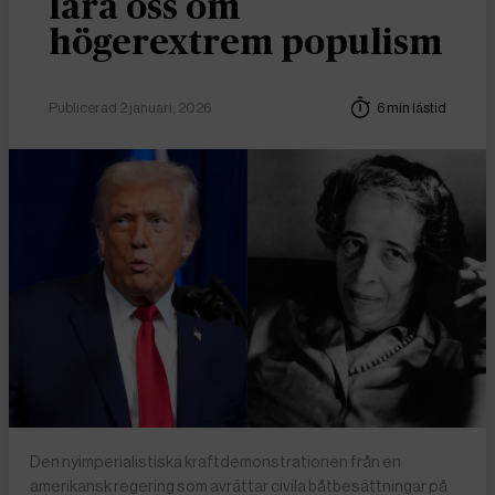
lära oss om
högerextrem populism
Publicerad 2 januari, 2026
6 min lästid
Den nyimperialistiska kraftdemonstrationen från en
amerikansk regering som avrättar civila båtbesättningar på