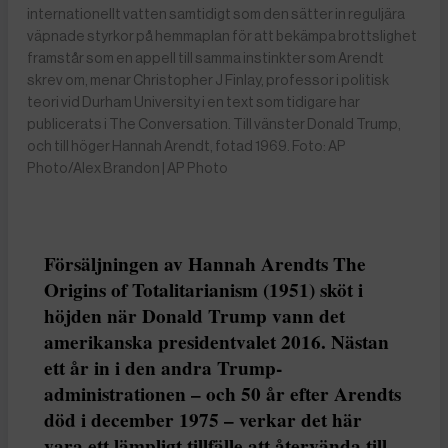
internationellt vatten samtidigt som den sätter in reguljära
väpnade styrkor på hemmaplan för att bekämpa brottslighet
framstår som en appell till samma instinkter som Arendt
skrev om, menar Christopher J Finlay, professor i politisk
teori vid Durham University i en text som tidigare har
publicerats i The Conversation. Till vänster Donald Trump,
och till höger Hannah Arendt, fotad 1969. Foto: AP
Photo/Alex Brandon | AP Photo
Försäljningen av Hannah Arendts The
Origins of Totalitarianism (1951) sköt i
höjden när Donald Trump vann det
amerikanska presidentvalet 2016. Nästan
ett år in i den andra Trump-
administrationen – och 50 år efter Arendts
död i december 1975 – verkar det här
vara ett lämpligt tillfälle att återvända till