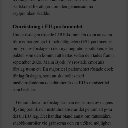
startskottet för att göra om den gemensamma
asylpolitiken skedde.
Omröstning i EU-parlamentet
Under tisdagen röstade LIBE-kommittén (som ansvarar
för medborgerliga fri- och rättigheter) i EU-parlamentet
om fyra av förslagen i den nya migrationspolitiken, eller
pakten som den kommit att kallas sedan den lades fram i
september 2020. Malin Björk (V) röstade emot alla
förslag utom ett. En majoritet i parlamentet röstade dock
för lagförslagen, som nu ska bollas med
medlemsländerna och därefter är det EU:s ministerråd
som beslutar.
– Genom dessa tre förslag tar man det sämsta av dagens
flyktingpolitik och institutionaliserar det genom att göra
det till EU-lag. Det handlar bland annat om rättsosäkra
snabbkontroller vid gränserna och en utökad möjlighet