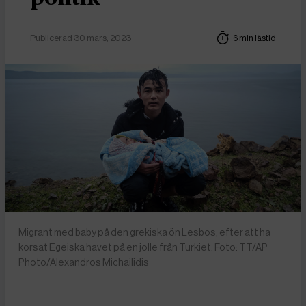
Publicerad 30 mars, 2023
6 min lästid
Migrant med baby på den grekiska ön Lesbos, efter att ha
korsat Egeiska havet på en jolle från Turkiet. Foto: TT/AP
Photo/Alexandros Michailidis