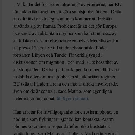
– Vi kallar det för ”externalisering” av gränserna, när EU
får auktoritära regimer att göra smutsjobbet åt dem. Detta
är definitivt en strategi som man kommer att fortsätta
använda sig av framåt. Problemet är att det gör Europa
beroende av auktoritära regimer som har ett intresse av
att tillåta en viss rörelse över exempelvis Medelhavet för
att pressa EU och se till att det ekonomiska flödet
fortsätter. Libyen och Turkiet får verklig tyngd i
diskussionen om migration i och med EU:s besatthet av
att stoppa den. De här partnerskapen kommer alltid vara
instabila eftersom man jobbar med auktoritära regimer.
EU tvättar händerna rena och inte är direkt involverade,
även om de är centrala, sade Matteo, som egentligen
heter någonting annat,
till Syre i januari.
Han arbetar för frivilligorganisationen Alarm phone, en
nödlinje som flyktingar i sjönöd kan kontakta. Alarm
phones volontärer anropar därefter olika kuststaters
sjöräddning, som Maltas och Italiens. Vad de inte gör är