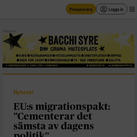
main
content
Prenumerera
Logga in
ANNONS
Nyheter
EU:s migrationspakt:
”Cementerar det
sämsta av dagens
politik”