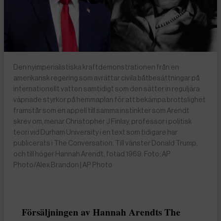
Den nyimperialistiska kraftdemonstrationen från en
amerikansk regering som avrättar civila båtbesättningar på
internationellt vatten samtidigt som den sätter in reguljära
väpnade styrkor på hemmaplan för att bekämpa brottslighet
framstår som en appell till samma instinkter som Arendt
skrev om, menar Christopher J Finlay, professor i politisk
teori vid Durham University i en text som tidigare har
publicerats i The Conversation. Till vänster Donald Trump,
och till höger Hannah Arendt, fotad 1969. Foto: AP
Photo/Alex Brandon | AP Photo
Försäljningen av Hannah Arendts The