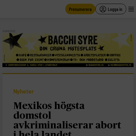
main
content
Prenumerera
Logga in
ANNONS
Nyheter
Mexikos högsta
domstol
avkriminaliserar abort
i hela landet