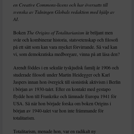
en Creative Commons-licens och har översatts till
svenska av Tidningen Globals redaktion med hjälp av
AI
.
Boken
The Origins of Totalitarianism
är briljant men
svår och kombinerar historia, statsvetenskap och filosofi
på ett sätt som kan vara mycket förvirrande. Så vad kan
vi, som demokratiska medborgare, vinna på att läsa den?
Arendt föddes i en sekulär tyskjudisk familj år 1906 och
studerade filosofi under Martin Heidegger och Karl
Jaspers innan hon övergick till sionistisk aktivism i Berlin
i början av 1930-talet. Efter en kontakt med gestapo
flydde hon till Frankrike och lämnade Europa 1941 för
USA. Så när hon började forska om boken Origins i
början av 1940-talet var hon inte främmande för
totalitarism.
Totalitarism, menade hon, var en radikalt ny