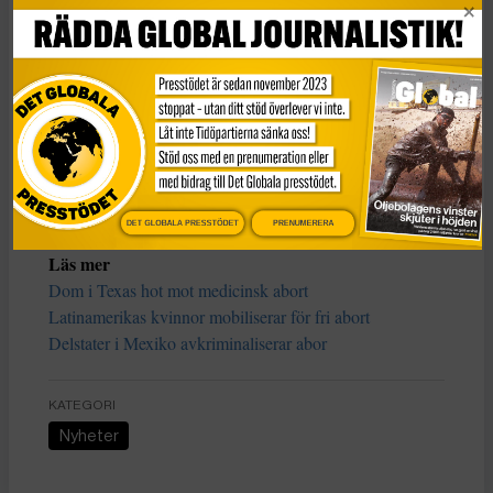
Onsdagens dom kan
också locka kvinnor från den
amerikanska södern för att resa till Mexiko. Femton
amerikanska delstater har antagit lagar som förbjuder
aborter så tidigt som vid sex veckors graviditet. I Texas
erbjuds invånare nu till och med belöning i form av
kontanter om de anger någon till myndigheterna för
brottet att planera en abort.
DET GLOBALA PRESSTÖDET
PRENUMERERA
***
Läs mer
Dom i Texas hot mot medicinsk abort
Latinamerikas kvinnor mobiliserar för fri abort
Delstater i Mexiko avkriminaliserar abor
KATEGORI
Nyheter