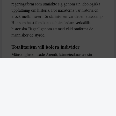
regeringsform som utmärkte sig genom sin ideologiska
uppfattning om historia. För nazisterna var historia en
krock mellan raser; för stalinismen var det en klasskamp.
Hur som helst försökte totalitära ledare verkställa
historiska ”lagar” genom att med våld omforma de
människor de styrde.
Totalitarism vill isolera individer
Mänskligheten, sade Arendt, kännetecknas av sin
oändliga variation – ingen person kan någonsin helt
ersätta en annan. Totalitarism syftade till att förstöra
detta. Den isolerade individer, upplöste de band genom
vilka de förenar och stärker varandra, och försökte
utplåna den mänskliga personligheten.
Koncentrationslägrens totala dominans gjorde det genom
att reducera varje fånge till ”en bunt reaktioner som kan
likvideras och ersättas” innan de dödas. Med alla i
slutändan utsatta för detta hot, gjorde totalitarismen den