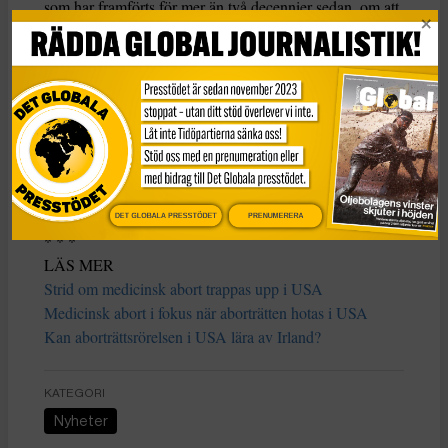
som har framförts för mer än två decennier sedan, om att
mifepristone är säkert och effektivt, säger USA:s
justitieminister Merrick B Garland.
Medicinsk abort är den vanligaste typen av abort i USA
och sedan landets högsta domstol i somras rev upp den
grundlagsskyddade rätten till abort har medicinsk abort
blivit fokus för såväl abortmotståndare som
aborträttsförespråkare.
DET GLOBALA PRESSTÖDET
PRENUMERERA
* * *
LÄS MER
Strid om medicinsk abort trappas upp i USA
Medicinsk abort i fokus när aborträtten hotas i USA
Kan aborträttsrörelsen i USA lära av Irland?
KATEGORI
Nyheter