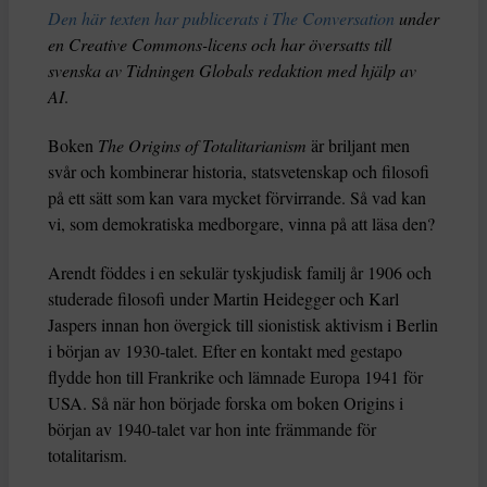
Den här texten har publicerats i The Conversation
under
en Creative Commons-licens och har översatts till
svenska av Tidningen Globals redaktion med hjälp av
AI
.
Boken
The Origins of Totalitarianism
är briljant men
svår och kombinerar historia, statsvetenskap och filosofi
på ett sätt som kan vara mycket förvirrande. Så vad kan
vi, som demokratiska medborgare, vinna på att läsa den?
Arendt föddes i en sekulär tyskjudisk familj år 1906 och
studerade filosofi under Martin Heidegger och Karl
Jaspers innan hon övergick till sionistisk aktivism i Berlin
i början av 1930-talet. Efter en kontakt med gestapo
flydde hon till Frankrike och lämnade Europa 1941 för
USA. Så när hon började forska om boken Origins i
början av 1940-talet var hon inte främmande för
totalitarism.