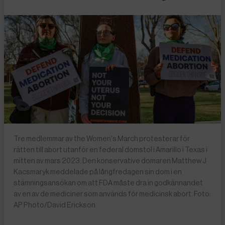
Tre medlemmar av the Women's March protesterar för
rätten till abort utanför en federal domstol i Amarillo i Texas i
mitten av mars 2023. Den konservative domaren Matthew J
Kacsmaryk meddelade på långfredagen sin dom i en
stämningsansökan om att FDA måste dra in godkännandet
av en av de mediciner som används för medicinsk abort. Foto:
AP Photo/David Erickson