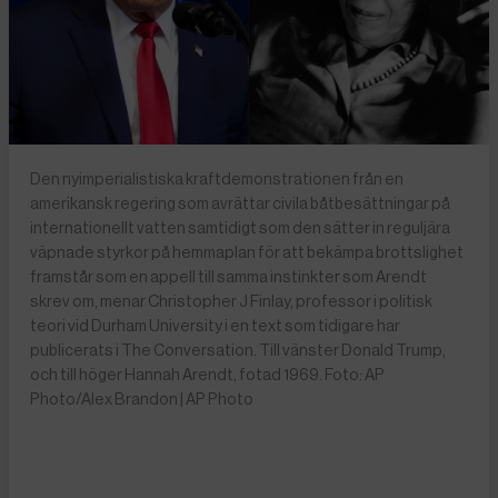
Den nyimperialistiska kraftdemonstrationen från en
amerikansk regering som avrättar civila båtbesättningar på
internationellt vatten samtidigt som den sätter in reguljära
väpnade styrkor på hemmaplan för att bekämpa brottslighet
framstår som en appell till samma instinkter som Arendt
skrev om, menar Christopher J Finlay, professor i politisk
teori vid Durham University i en text som tidigare har
publicerats i The Conversation. Till vänster Donald Trump,
och till höger Hannah Arendt, fotad 1969. Foto: AP
Photo/Alex Brandon | AP Photo