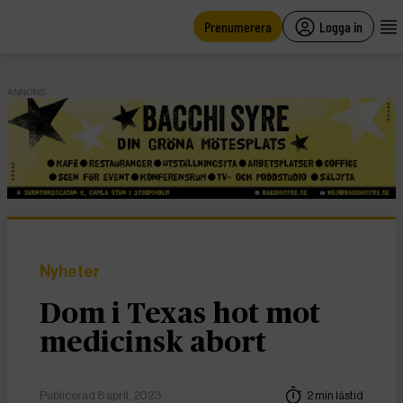
main
content
Prenumerera
Logga in
ANNONS
Nyheter
Dom i Texas hot mot
medicinsk abort
Publicerad 8 april, 2023
2 min lästid