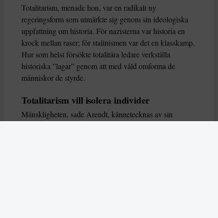
Totalitarism, menade hon, var en radikalt ny
regeringsform som utmärkte sig genom sin ideologiska
uppfattning om historia. För nazisterna var historia en
krock mellan raser; för stalinismen var det en klasskamp.
Hur som helst försökte totalitära ledare verkställa
historiska ”lagar” genom att med våld omforma de
människor de styrde.
Totalitarism vill isolera individer
Mänskligheten, sade Arendt, kännetecknas av sin
oändliga variation – ingen person kan någonsin helt
ersätta en annan. Totalitarism syftade till att förstöra
detta. Den isolerade individer, upplöste de band genom
vilka de förenar och stärker varandra, och försökte
utplåna den mänskliga personligheten.
Koncentrationslägrens totala dominans gjorde det genom
att reducera varje fånge till ”en bunt reaktioner som kan
likvideras och ersättas” innan de dödas. Med alla i