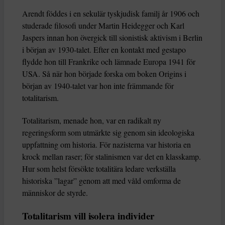
Arendt föddes i en sekulär tyskjudisk familj år 1906 och
studerade filosofi under Martin Heidegger och Karl
Jaspers innan hon övergick till sionistisk aktivism i Berlin
i början av 1930-talet. Efter en kontakt med gestapo
flydde hon till Frankrike och lämnade Europa 1941 för
USA. Så när hon började forska om boken Origins i
början av 1940-talet var hon inte främmande för
totalitarism.
Totalitarism, menade hon, var en radikalt ny
regeringsform som utmärkte sig genom sin ideologiska
uppfattning om historia. För nazisterna var historia en
krock mellan raser; för stalinismen var det en klasskamp.
Hur som helst försökte totalitära ledare verkställa
historiska ”lagar” genom att med våld omforma de
människor de styrde.
Totalitarism vill isolera individer