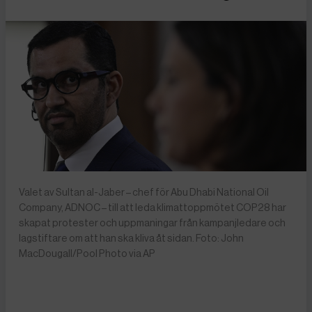
Valet av Sultan al-Jaber – chef för Abu Dhabi National Oil
Company, ADNOC – till att leda klimattoppmötet COP28 har
skapat protester och uppmaningar från kampanjledare och
lagstiftare om att han ska kliva åt sidan. Foto: John
MacDougall/Pool Photo via AP