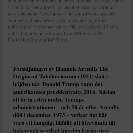
väpnade styrkor på hemmaplan för att bekämpa brottslighet
framstår som en appell till samma instinkter som Arendt
skrev om, menar Christopher J Finlay, professor i politisk
teori vid Durham University i en text som tidigare har
publicerats i The Conversation. Till vänster Donald Trump,
och till höger Hannah Arendt, fotad 1969. Foto: AP
Photo/Alex Brandon | AP Photo
Försäljningen av Hannah Arendts The
Origins of Totalitarianism (1951) sköt i
höjden när Donald Trump vann det
amerikanska presidentvalet 2016. Nästan
ett år in i den andra Trump-
administrationen – och 50 år efter Arendts
död i december 1975 – verkar det här
vara ett lämpligt tillfälle att återvända till
boken och se vilket ljus den kastar över