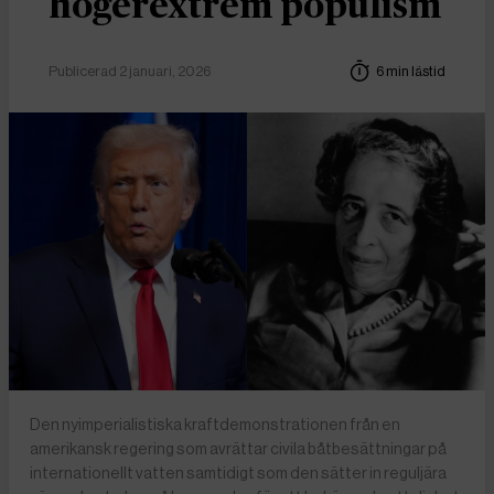
högerextrem populism
Publicerad 2 januari, 2026
6 min lästid
Den nyimperialistiska kraftdemonstrationen från en
amerikansk regering som avrättar civila båtbesättningar på
internationellt vatten samtidigt som den sätter in reguljära