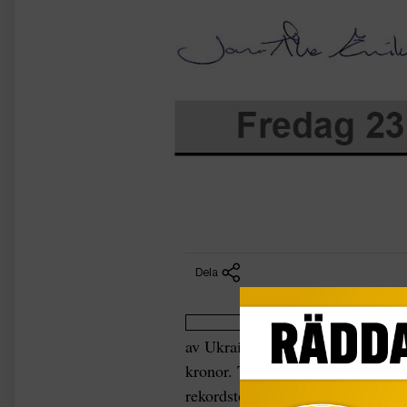
Dela
av Ukraina har världens största ol
kronor. Trots svagare råvarumarkn
rekordstora utbetalningar till sin