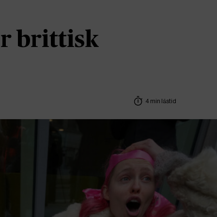
r brittisk
4 min lästid