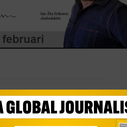
jebolag gjort en vinst på över 2 900 miljarder
adspriser förväntas företagen betala ut
a investerare under det kommande året, vilket har