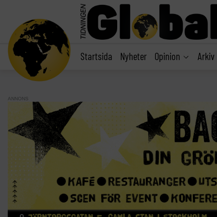
main
content
Startsida
Nyheter
Opinion
Arkiv
ANNONS