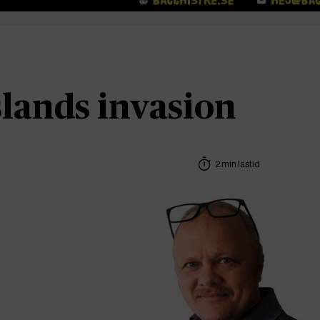
lands invasion
2 min lästid