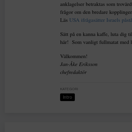
anklagelser betraktas som trovärdi
frågor om den bredare kopplingen 
Läs
USA ifrågasätter Israels på
Sätt på en kanna kaffe, luta dig 
här! Som vanligt fullmatat med l
Välkommen!
Jan-Åke Eriksson
chefredaktör
KATEGORI
Intro