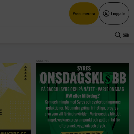
Prenumerera
Logga in
Sök
ANNONS