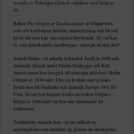
svenska av Tidningen Globals redaktion med hjälp av
AI
.
Boken
The Origins of Totalitarianism
är briljant men
svår och kombinerar historia, statsvetenskap och filosofi
på ett sätt som kan vara mycket förvirrande. Så vad kan
vi, som demokratiska medborgare, vinna på att läsa den?
Arendt föddes i en sekulär tyskjudisk familj år 1906 och
studerade filosofi under Martin Heidegger och Karl
Jaspers innan hon övergick till sionistisk aktivism i Berlin
i början av 1930-talet. Efter en kontakt med gestapo
flydde hon till Frankrike och lämnade Europa 1941 för
USA. Så när hon började forska om boken Origins i
början av 1940-talet var hon inte främmande för
totalitarism.
Totalitarism, menade hon, var en radikalt ny
regeringsform som utmärkte sig genom sin ideologiska