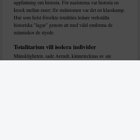
uppfattning om historia. För nazisterna var historia en
krock mellan raser; för stalinismen var det en klasskamp.
Hur som helst försökte totalitära ledare verkställa
historiska ”lagar” genom att med våld omforma de
människor de styrde.
Totalitarism vill isolera individer
Mänskligheten, sade Arendt, kännetecknas av sin
oändliga variation – ingen person kan någonsin helt
ersätta en annan. Totalitarism syftade till att förstöra
detta. Den isolerade individer, upplöste de band genom
vilka de förenar och stärker varandra, och försökte
utplåna den mänskliga personligheten.
Koncentrationslägrens totala dominans gjorde det genom
att reducera varje fånge till ”en bunt reaktioner som kan
likvideras och ersättas” innan de dödas. Med alla i
slutändan utsatta för detta hot, gjorde totalitarismen den
mänskliga personen som sådan överflödig.