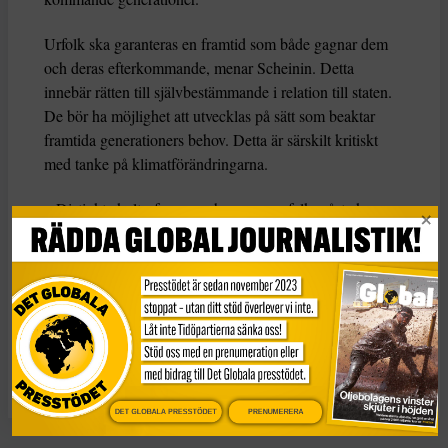
Urfolk ska garanteras en framtid som både gagnar dem
och deras efterkommande, menar Scheinin. Detta
innebär rätten till självbestämmande i relation till staten.
De bör ha möjlighet att utvecklas på sätt som beaktar
framtida generationers behov. Detta är särskilt kritiskt
med tanke på klimatförändringarna.
– Distinkta kulturformer och ursprungsfolk måste kunna
bevaras som mänsklighetens gemensamma rikedom och
överföras också till framtiden. Men tyvärr har det här inte
genomförts i Finland.
KATEGORI
TAGGAR
Nyheter
samer
Sametinget
Sapmi
DET GLOBALA PRESSTÖDET
PRENUMERERA