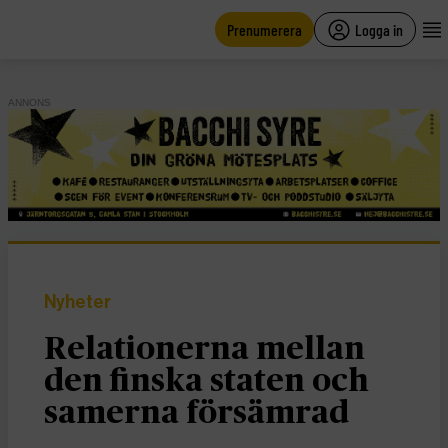
main
content
Prenumerera
Logga in
ANNONS
Nyheter
Relationerna mellan
den finska staten och
samerna försämrad