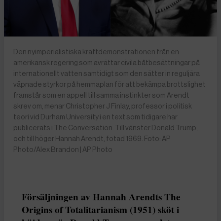
Den nyimperialistiska kraftdemonstrationen från en
amerikansk regering som avrättar civila båtbesättningar på
internationellt vatten samtidigt som den sätter in reguljära
väpnade styrkor på hemmaplan för att bekämpa brottslighet
framstår som en appell till samma instinkter som Arendt
skrev om, menar Christopher J Finlay, professor i politisk
teori vid Durham University i en text som tidigare har
publicerats i The Conversation. Till vänster Donald Trump,
och till höger Hannah Arendt, fotad 1969. Foto: AP
Photo/Alex Brandon | AP Photo
Försäljningen av Hannah Arendts The
Origins of Totalitarianism (1951) sköt i