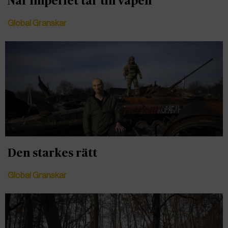
När imperiet tar till vapen
Global Granskar
Den starkes rätt
Global Granskar