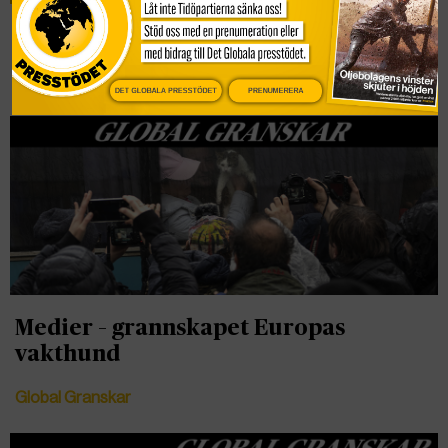
ÖST, VÄST, UKRAINA
Global Granskar
DET GLOBALA PRESSTÖDET
PRENUMERERA
Medier – grannskapet Europas
vakthund
Global Granskar