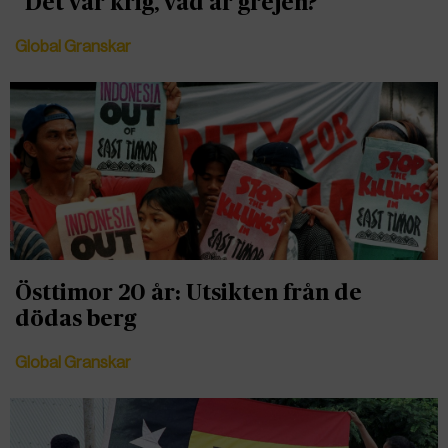
”Det var krig, vad är grejen?”
Global Granskar
Östtimor 20 år: Utsikten från de
dödas berg
Global Granskar