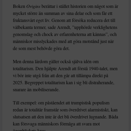
Boken
Origins
berättar i stället historien om något som är
mycket större än summan av sina delar och som får ett
fruktansvärt eget liv. Genom att försöka reducera det till
välbekanta termer, sade Arendt, ”upphörde verklighetens
genomslag och chock av erfarenheterna att kännas”, och
människor misslyckades med att göra motstånd just när
de som mest behövde göra det.
Men denna lärdom gäller också själva idén om
totalitarism. Den hjälpte Arendt att förstå 1940-talet, men
vi bör inte utgå från att den går att tillämpa direkt på
2025. Begreppet totalitarism kan i sig bli distraherande,
snarare än mobiliserande.
Till exempel: om påståendet att trumpistisk populism
redan är totalitär framstår som överdrivet alarmistiskt, kan
slutsatsen att den inte är det bli överdrivet lugnande. Båda
kan försvaga människors förmåga att svara mot
ögonblickets krav.