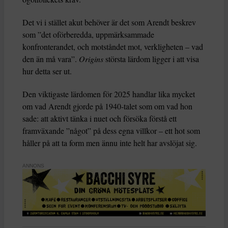
Det vi i stället akut behöver är det som Arendt beskrev
som ”det oförberedda, uppmärksammade
konfronterandet, och motståndet mot, verkligheten – vad
den än må vara”.
Origins
största lärdom ligger i att visa
hur detta ser ut.
Den viktigaste lärdomen för 2025 handlar lika mycket
om vad Arendt gjorde på 1940-talet som om vad hon
sade: att aktivt tänka i nuet och försöka förstå ett
framväxande ”något” på dess egna villkor – ett hot som
håller på att ta form men ännu inte helt har avslöjat sig.
ANNONS