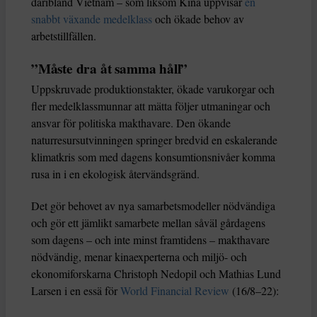
däribland Vietnam – som liksom Kina uppvisar
en
snabbt växande medelklass
och ökade behov av
arbetstillfällen.
”Måste dra åt samma håll”
Uppskruvade produktionstakter, ökade varukorgar och
fler medelklassmunnar att mätta följer utmaningar och
ansvar för politiska makthavare. Den ökande
naturresursutvinningen springer bredvid en eskalerande
klimatkris som med dagens konsumtionsnivåer komma
rusa in i en ekologisk återvändsgränd.
Det gör behovet av nya samarbetsmodeller nödvändiga
och gör ett jämlikt samarbete mellan såväl gårdagens
som dagens – och inte minst framtidens – makthavare
nödvändig, menar kinaexperterna och miljö- och
ekonomiforskarna Christoph Nedopil och Mathias Lund
Larsen i en essä för
World Financial Review
(16/8–22):