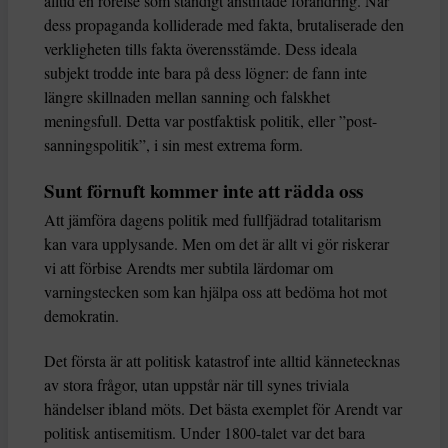
alltid en rörelse som ständigt anstiftade förändring. När
dess propaganda kolliderade med fakta, brutaliserade den
verkligheten tills fakta överensstämde. Dess ideala
subjekt trodde inte bara på dess lögner: de fann inte
längre skillnaden mellan sanning och falskhet
meningsfull. Detta var postfaktisk politik, eller ”post-
sanningspolitik”, i sin mest extrema form.
Sunt förnuft kommer inte att rädda oss
Att jämföra dagens politik med fullfjädrad totalitarism
kan vara upplysande. Men om det är allt vi gör riskerar
vi att förbise Arendts mer subtila lärdomar om
varningstecken som kan hjälpa oss att bedöma hot mot
demokratin.
Det första är att politisk katastrof inte alltid kännetecknas
av stora frågor, utan uppstår när till synes triviala
händelser ibland möts. Det bästa exemplet för Arendt var
politisk antisemitism. Under 1800-talet var det bara