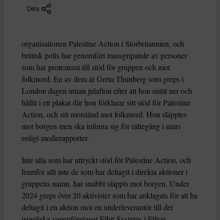
Dela
organisationen Palestine Action i Storbritannien, och
brittisk polis har genomfört massgripande av personer
som har protesterat till stöd för gruppen och mot
folkmord. En av dem är Greta Thunberg som greps i
London dagen innan julafton efter att hon suttit ner och
hållit i ett plakat där hon förklarar sitt stöd för Palestine
Action, och sitt motstånd mot folkmord. Hon släpptes
mot borgen men ska infinna sig för rättegång i mars
enligt medierapporter.
Inte alla som har uttryckt stöd för Palestine Action, och
framför allt inte de som har deltagit i direkta aktioner i
gruppens namn, har snabbt släppts mot borgen. Under
2024 greps över 20 aktivister som har anklagats för att ha
deltagit i en aktion mot en underleverantör till det
israeliska vapenföretaget Elbit Systems i Filton,