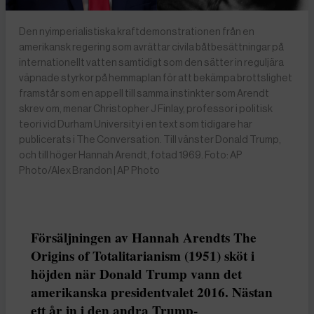
Den nyimperialistiska kraftdemonstrationen från en
amerikansk regering som avrättar civila båtbesättningar på
internationellt vatten samtidigt som den sätter in reguljära
väpnade styrkor på hemmaplan för att bekämpa brottslighet
framstår som en appell till samma instinkter som Arendt
skrev om, menar Christopher J Finlay, professor i politisk
teori vid Durham University i en text som tidigare har
publicerats i The Conversation. Till vänster Donald Trump,
och till höger Hannah Arendt, fotad 1969. Foto: AP
Photo/Alex Brandon | AP Photo
Försäljningen av Hannah Arendts The
Origins of Totalitarianism (1951) sköt i
höjden när Donald Trump vann det
amerikanska presidentvalet 2016. Nästan
ett år in i den andra Trump-