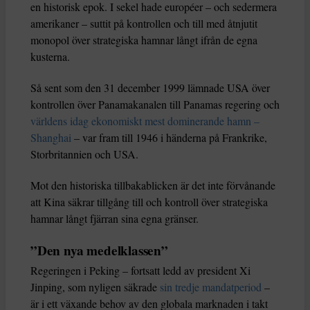
en historisk epok. I sekel hade européer – och sedermera
amerikaner – suttit på kontrollen och till med åtnjutit
monopol över strategiska hamnar långt ifrån de egna
kusterna.
Så sent som den 31 december 1999 lämnade USA över
kontrollen över Panamakanalen till Panamas regering och
världens idag ekonomiskt mest dominerande hamn –
Shanghai
– var fram till 1946 i händerna på Frankrike,
Storbritannien och USA.
Mot den historiska tillbakablicken är det inte förvånande
att Kina säkrar tillgång till och kontroll över strategiska
hamnar långt fjärran sina egna gränser.
”Den nya medelklassen”
Regeringen i Peking – fortsatt ledd av president Xi
Jinping, som nyligen säkrade
sin tredje mandatperiod
–
är i ett växande behov av den globala marknaden i takt