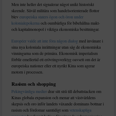
Men inte heller det signalerar något unikt historiskt
skeende. Såväl militära som handelsorienterade flottor
blev
europeiska staters ögon och öron under
kolonialepokerna
och oumbärliga för bibehållna makt-
och kapitalmonopol i viktiga ekonomiska besittningar.
Européer valde att inte föra någon dialog
med invånare i
sina nya koloniala inrättningar utan såg de ekonomiska
vinningarna som de primära. Ekonomisk imperialism
förblir emellertid ett erövringsverktyg oavsett om det är
europeiska nationer eller ett nyrikt Kina som agerar
motorn i processen.
Rasism och shopping
Pekingvänliga medier
drar sitt strå till debattstacken om
Kinas globala expansion och menar att västvärldens
skepsis och oro inför landets växande dominans bottnar i
rasism och fördomar samtidigt som
vetenskapliga