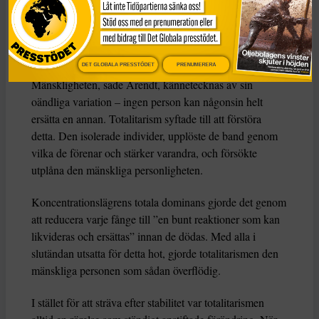
historiska ”lagar” genom att med våld omforma de
människor de styrde.
Totalitarism vill isolera individer
DET GLOBALA PRESSTÖDET
PRENUMERERA
Mänskligheten, sade Arendt, kännetecknas av sin
oändliga variation – ingen person kan någonsin helt
ersätta en annan. Totalitarism syftade till att förstöra
detta. Den isolerade individer, upplöste de band genom
vilka de förenar och stärker varandra, och försökte
utplåna den mänskliga personligheten.
Koncentrationslägrens totala dominans gjorde det genom
att reducera varje fånge till ”en bunt reaktioner som kan
likvideras och ersättas” innan de dödas. Med alla i
slutändan utsatta för detta hot, gjorde totalitarismen den
mänskliga personen som sådan överflödig.
I stället för att sträva efter stabilitet var totalitarismen