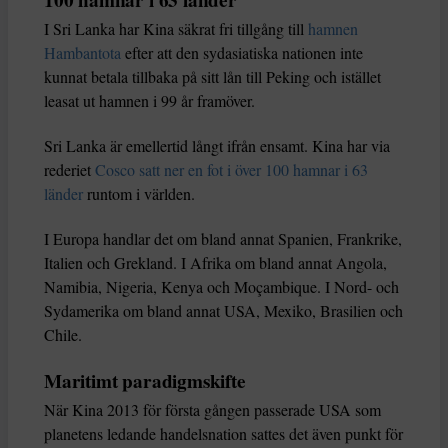
100 hamnar i 63 länder
I Sri Lanka har Kina säkrat fri tillgång till
hamnen
Hambantota
efter att den sydasiatiska nationen inte
kunnat betala tillbaka på sitt lån till Peking och istället
leasat ut hamnen i 99 år framöver.
Sri Lanka är emellertid långt ifrån ensamt. Kina har via
rederiet
Cosco satt ner en fot i över 100 hamnar i 63
länder
runtom i världen.
I Europa handlar det om bland annat Spanien, Frankrike,
Italien och Grekland. I Afrika om bland annat Angola,
Namibia, Nigeria, Kenya och Moçambique. I Nord- och
Sydamerika om bland annat USA, Mexiko, Brasilien och
Chile.
Maritimt paradigmskifte
När Kina 2013 för första gången passerade USA som
planetens ledande handelsnation sattes det även punkt för