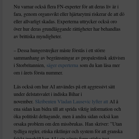
Nu varnar också flera FN-experter för att deras liv är i
fara, genom organsvikt eller hjärtarytmi riskerar de att dö
eller allvarligt skadas. Experterna uttrycker också oro
över hur deras grundläggande rättigheter har behandlas
av brittiska myndigheter.
– Dessa hungerstrejker måste förstås i ett större
sammanhang av begränsningar av propalestinsk aktivism
i Storbritannien,
säger experterna
som du kan läsa mer
om i årets första nummer.
Läs också om hur AI användes på ett aggressivt sätt
under delstatsvalet i indiska Bihar i
november.
Skribenten Vladan Lausevic lyfter att
AI å
ena sidan kan bidra till att sprida viktig information och
öka politiskt deltagande, men å andra sidan också kan
orsaka problem om den missbrukas. Han skriver: ”Utan
tydliga regler, etiska riktlinjer och system för att granska
falskt innehåll kan AI i sin värsta form stärka just