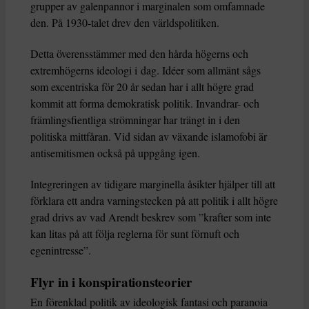
grupper av galenpannor i marginalen som omfamnade
den. På 1930-talet drev den världspolitiken.
Detta överensstämmer med den hårda högerns och
extremhögerns ideologi i dag. Idéer som allmänt sågs
som excentriska för 20 år sedan har i allt högre grad
kommit att forma demokratisk politik. Invandrar- och
främlingsfientliga strömningar har trängt in i den
politiska mittfåran. Vid sidan av växande islamofobi är
antisemitismen också på uppgång igen.
Integreringen av tidigare marginella åsikter hjälper till att
förklara ett andra varningstecken på att politik i allt högre
grad drivs av vad Arendt beskrev som ”krafter som inte
kan litas på att följa reglerna för sunt förnuft och
egenintresse”.
Flyr in i konspirationsteorier
En förenklad politik av ideologisk fantasi och paranoia