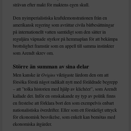
strävan efter makt för maktens egen skull.
Den nyimperialistiska kraftdemonstrationen från en
amerikansk regering som avrättar civila båtbesättningar
på internationellt vatten samtidigt som den sätter in
reguljära väpnade styrkor på hemmaplan för att bekämpa
brottslighet framstår som en appell till samma instinkter
som Arendt skrev om.
Större än summan av sina delar
Men kanske är
Origins
viktigaste lärdom den om att
försöka förstå något radikalt nytt med föråldrade begrepp
– att ”tolka historien med hjälp av klichéer”, som Arendt
kallade det. Inför en omskakande ny typ av politik finns
en frestelse att förklara bort den som exempelvis enbart
nationalistiska överdrifter. Eller som ett förståeligt uttryck
för ekonomisk besvikelse, som enkelt kan bemötas med
ekonomiska åtgärder.