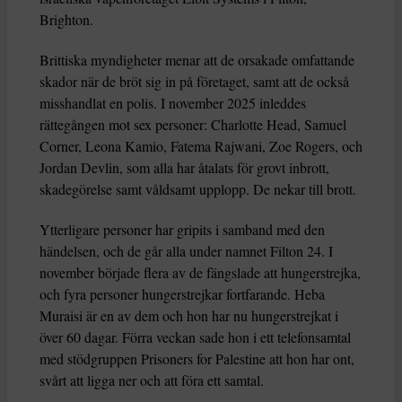
Brighton.
Brittiska myndigheter menar att de orsakade omfattande
skador när de bröt sig in på företaget, samt att de också
misshandlat en polis. I november 2025 inleddes
rättegången mot sex personer: Charlotte Head, Samuel
Corner, Leona Kamio, Fatema Rajwani, Zoe Rogers, och
Jordan Devlin, som alla har åtalats för grovt inbrott,
skadegörelse samt våldsamt upplopp. De nekar till brott.
Ytterligare personer har gripits i samband med den
händelsen, och de går alla under namnet Filton 24. I
november började flera av de fängslade att hungerstrejka,
och fyra personer hungerstrejkar fortfarande. Heba
Muraisi är en av dem och hon har nu hungerstrejkat i
över 60 dagar. Förra veckan sade hon i ett telefonsamtal
med stödgruppen Prisoners for Palestine att hon har ont,
svårt att ligga ner och att föra ett samtal.