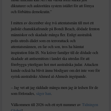
diktaturer och auktoritära system istället för att förnya
och förbättra demokratin.”
I mitten av december slog två attentatsmän till mot ett
judiskt chanukkafirande på Bondi Beach, dödade femton
människor och skadade många fler. Enligt australisk
polis utreds dådet som en terrorattack och
attentatsmännen, en far och son, tros ha hämtat
inspiration från IS. Nu kräver familjer till de dödade och
skadade att antisemitism i landet ska utredas för att
förebygga ytterligare hot mot australiska judar. Attacken
kunde också ha blivit ännu blodigare om det inte vore för
syrisk-australiske Ahmed al-Ahmeds ingripande.
– Jag vet att jag räddade många men jag är ledsen för de
som förlorades,
säger han
.
Välkommen till 2026 och ett nytt nummer av
Tidningen
Global
!