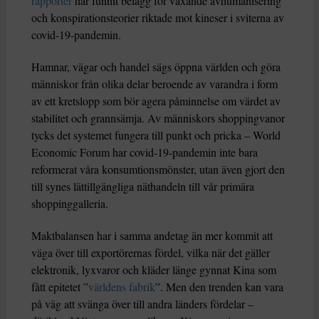
rapporter
har funnit belägg för växande avhumanisering
och konspirationsteorier riktade mot kineser i sviterna av
covid-19-pandemin.
Hamnar, vägar och handel sägs öppna världen och göra
människor från olika delar beroende av varandra i form
av ett kretslopp som bör agera påminnelse om värdet av
stabilitet och grannsämja. Av människors shoppingvanor
tycks det systemet fungera till punkt och pricka – World
Economic Forum har covid-19-pandemin inte bara
reformerat våra konsumtionsmönster, utan även gjort den
till synes lättillgängliga näthandeln till vår primära
shoppinggalleria.
Maktbalansen har i samma andetag än mer kommit att
väga över till exportörernas fördel, vilka när det gäller
elektronik, lyxvaror och kläder länge gynnat Kina som
fått epitetet ”
världens fabrik
”. Men den trenden kan vara
på väg att svänga över till andra länders fördelar –