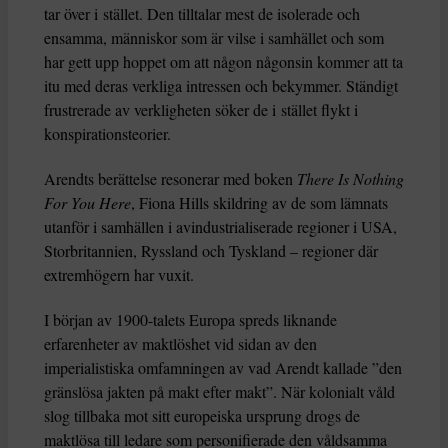
tar över i stället. Den tilltalar mest de isolerade och
ensamma, människor som är vilse i samhället och som
har gett upp hoppet om att någon någonsin kommer att ta
itu med deras verkliga intressen och bekymmer. Ständigt
frustrerade av verkligheten söker de i stället flykt i
konspirationsteorier.
Arendts berättelse resonerar med boken
There Is Nothing
For You Here
, Fiona Hills skildring av de som lämnats
utanför i samhällen i avindustrialiserade regioner i USA,
Storbritannien, Ryssland och Tyskland – regioner där
extremhögern har vuxit.
I början av 1900-talets Europa spreds liknande
erfarenheter av maktlöshet vid sidan av den
imperialistiska omfamningen av vad Arendt kallade ”den
gränslösa jakten på makt efter makt”. När kolonialt våld
slog tillbaka mot sitt europeiska ursprung drogs de
maktlösa till ledare som personifierade den våldsamma