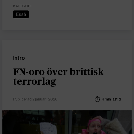
KATEGORI
Essä
Intro
FN-oro över brittisk
terrorlag
Publicerad 2 januari, 2026
4 min lästid