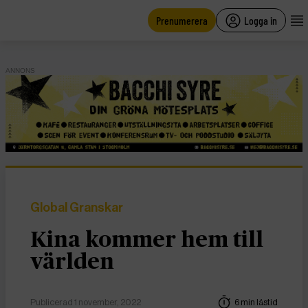
main
content
Prenumerera
Logga in
ANNONS
Global Granskar
Kina kommer hem till
världen
Publicerad 1 november, 2022
6 min lästid