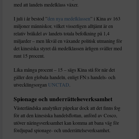
med att landets medelklass växer.
I juli i år bestod ”
den nya medelklassen
” i Kina av 163
miljoner människor, vilket visserligen alltjämt är en
relativ bråkdel av landets totala befolkning på 1,4
miljarder – men likväl en växande politisk utmaning för
det kinesiska styret då medelklassen årligen sväller med
runt 15 procent.
Lika många procent – 15 – sägs Kina stå för när det
gäller den globala handeln, enligt FN:s handels- och
utvecklingsorgan
UNCTAD
.
Spionage och underrättelseverksamhet
Västerländska analytiker påpekar dock att det finns fog
för att den kinesiska handelsflottan, anförd av Cosco,
utöver näringsverksamhet kan komma att bana väg för
fördjupad spionage- och underrättelseverksamhet.