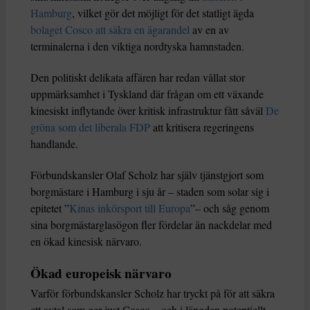
Hamburg
, vilket gör det möjligt för det statligt ägda
bolaget Cosco att säkra en ägarandel
av en av
terminalerna i den viktiga nordtyska hamnstaden.
Den politiskt delikata affären har redan vållat stor
uppmärksamhet i Tyskland där frågan om ett växande
kinesiskt inflytande över kritisk infrastruktur fått såväl
De
gröna som det liberala FDP
att kritisera regeringens
handlande.
Förbundskansler Olaf Scholz har själv tjänstgjort som
borgmästare i Hamburg i sju år – staden som solar sig i
epitetet ”
Kinas inkörsport till Europa
”– och såg genom
sina borgmästarglasögon fler fördelar än nackdelar med
en ökad kinesisk närvaro.
Ökad europeisk närvaro
Varför förbundskansler Scholz har tryckt på för att säkra
ett avtal som ger just Cosco – och i längden potentiellt