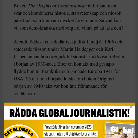
Boken
The Origins of Totalitarianism
är briljant men
svår och kombinerar historia, statsvetenskap och filosofi
på ett sätt som kan vara mycket förvirrande. Så vad kan
vi, som demokratiska medborgare, vinna på att läsa den?
Arendt föddes i en sekulär tyskjudisk familj år 1906 och
studerade filosofi under Martin Heidegger och Karl
Jaspers innan hon övergick till sionistisk aktivism i Berlin
i början av 1930-talet. Efter en kontakt med gestapo
flydde hon till Frankrike och lämnade Europa 1941 för
USA. Så när hon började forska om boken Origins i
början av 1940-talet var hon inte främmande för
totalitarism.
Totalitarism, menade hon, var en radikalt ny
regeringsform som utmärkte sig genom sin ideologiska
uppfattning om historia. För nazisterna var historia en
krock mellan raser; för stalinismen var det en klasskamp.
Hur som helst försökte totalitära ledare verkställa