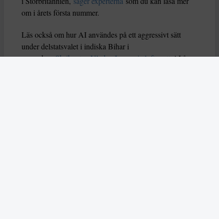
i Storbritannien,
säger experterna
som du kan läsa mer
om i årets första nummer.
Läs också om hur AI användes på ett aggressivt sätt
under delstatsvalet i indiska Bihar i
november.
Skribenten Vladan Lausevic lyfter att
AI å
ena sidan kan bidra till att sprida viktig information och
öka politiskt deltagande, men å andra sidan också kan
orsaka problem om den missbrukas. Han skriver: ”Utan
tydliga regler, etiska riktlinjer och system för att granska
falskt innehåll kan AI i sin värsta form stärka just
diktaturer och auktoritära system istället för att förnya
och förbättra demokratin.”
I mitten av december slog två attentatsmän till mot ett
judiskt chanukkafirande på Bondi Beach, dödade femton
människor och skadade många fler. Enligt australisk
polis utreds dådet som en terrorattack och
attentatsmännen, en far och son, tros ha hämtat