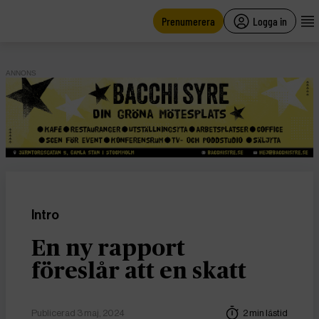
main
content
Prenumerera
Logga in
ANNONS
Intro
En ny rapport
föreslår att en skatt
Publicerad 3 maj, 2024
2 min lästid