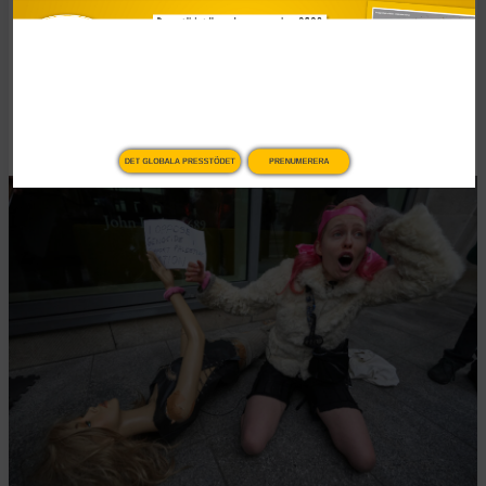
FN-oro över brittisk
terrorlag
Publicerad 2 januari, 2026
4 min lästid
DET GLOBALA PRESSTÖDET
PRENUMERERA