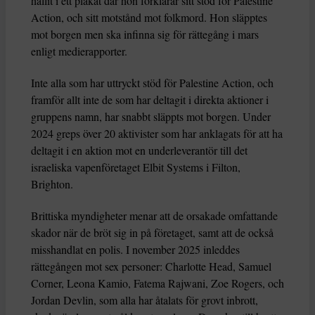
hållit i ett plakat där hon förklarar sitt stöd för Palestine
Action, och sitt motstånd mot folkmord. Hon släpptes
mot borgen men ska infinna sig för rättegång i mars
enligt medierapporter.
Inte alla som har uttryckt stöd för Palestine Action, och
framför allt inte de som har deltagit i direkta aktioner i
gruppens namn, har snabbt släppts mot borgen. Under
2024 greps över 20 aktivister som har anklagats för att ha
deltagit i en aktion mot en underleverantör till det
israeliska vapenföretaget Elbit Systems i Filton,
Brighton.
Brittiska myndigheter menar att de orsakade omfattande
skador när de bröt sig in på företaget, samt att de också
misshandlat en polis. I november 2025 inleddes
rättegången mot sex personer: Charlotte Head, Samuel
Corner, Leona Kamio, Fatema Rajwani, Zoe Rogers, och
Jordan Devlin, som alla har åtalats för grovt inbrott,