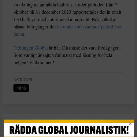
en ökning av anmälda hatbrott. Under perioden från 7
oktober till 31 december 2023 rapporterades det in totalt
110 hatbrott med antisemitiska motiv till Brå, vilket är
nästan fem gånger fler
än under motsvarande period året
innan.
Tidningen Global
är här. Då måste det vara fredag igen.
Som vanligt är sajten fullmatat med läsning för hela
helgen! Välkommen!
KATEGORI
Intro
Intro