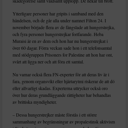
skadegörelse samt våldsamt upplopp. De nekar till brott.
Ytterligare personer har gripits i samband med den
händelsen, och de går alla under namnet Filton 24. I
november började flera av de fängslade att hungerstrejka,
och fyra personer hungerstrejkar fortfarande. Heba
Muraisi är en av dem och hon har nu hungerstrejkat i
över 60 dagar. Förra veckan sade hon i ett telefonsamtal
med stödgruppen Prisoners for Palestine att hon har ont,
svårt att ligga ner och att föra ett samtal.
Nu varnar också flera FN-experter för att deras liv är i
fara, genom organsvikt eller hjärtarytmi riskerar de att dö
eller allvarligt skadas. Experterna uttrycker också oro
över hur deras grundläggande rättigheter har behandlas
av brittiska myndigheter.
– Dessa hungerstrejker måste förstås i ett större
sammanhang av begränsningar av propalestinsk aktivism