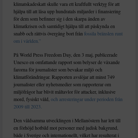
klimatskadeskatt skulle vara ett kraftfullt verktyg för att
hjälpa till att låsa upp hundratals miljarder i finansiering
för dem som befinner sig i den skarpa änden av
klimatkrisen och samtidigt hjälpa till att påskynda en
snabb och rättvis övergång bort från
fossila bränslen runt
om i världen.”
På World Press Freedom Day, den 3 maj, publicerade
Unesco en omfattande rapport som belyser de växande
farorna för journalister som bevakar miljö och
klimatförändringar. Rapporten avslöjar att minst 749
journalister eller nyhetsmedier som rapporterar om
miljöfrågor har blivit måltavlor för attacker, inklusive
mord, fysiskt våld,
och arresteringar under perioden från
2009 till 2023.
Den våldsamma utvecklingen i Mellanöstern har lett till
en förhöjd hotbild mot personer med judisk bakgrund,
både i Sverige och internationellt, vilket har resulterat i