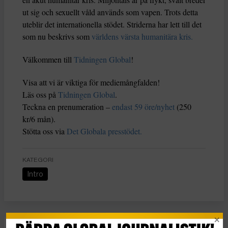
ut sig och sexuellt våld används som vapen. Trots detta
uteblir det internationella stödet. Striderna har lett till det
som nu beskrivs som
världens värsta humanitära kris.
Välkommen till
Tidningen Global
!
Visa att vi är viktiga för mediemångfalden!
Läs oss på
Tidningen Global
.
Teckna en prenumeration –
endast 59 öre/nyhet
(250
kr/6 mån).
Stötta oss via
Det Globala presstödet.
KATEGORI
Intro