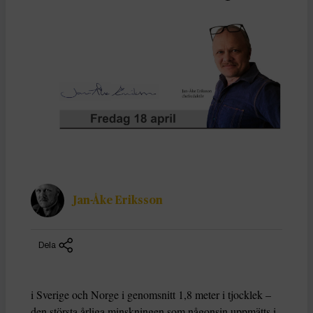
Jan-Åke Eriksson
Dela
i Sverige och Norge i genomsnitt 1,8 meter i tjocklek –
den största årliga minskningen som någonsin uppmätts i