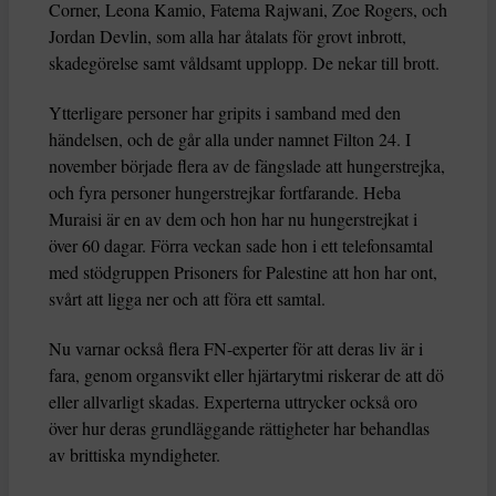
Corner, Leona Kamio, Fatema Rajwani, Zoe Rogers, och
Jordan Devlin, som alla har åtalats för grovt inbrott,
skadegörelse samt våldsamt upplopp. De nekar till brott.
Ytterligare personer har gripits i samband med den
händelsen, och de går alla under namnet Filton 24. I
november började flera av de fängslade att hungerstrejka,
och fyra personer hungerstrejkar fortfarande. Heba
Muraisi är en av dem och hon har nu hungerstrejkat i
över 60 dagar. Förra veckan sade hon i ett telefonsamtal
med stödgruppen Prisoners for Palestine att hon har ont,
svårt att ligga ner och att föra ett samtal.
Nu varnar också flera FN-experter för att deras liv är i
fara, genom organsvikt eller hjärtarytmi riskerar de att dö
eller allvarligt skadas. Experterna uttrycker också oro
över hur deras grundläggande rättigheter har behandlas
av brittiska myndigheter.