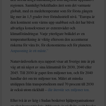
regionen. Samtidigt bekräftades året som det varmaste
globalt, med en medeltemperatur som för första gången
låg mer än 1,5 grader över förindustriell nivå. ”Europa är
den kontinent som värms upp snabbast och det har blivit
allvarliga konsekvenser av extremväder och
klimatförändringar. Varje ytterligare bråkdel av en
temperaturökning är viktig eftersom den accentuerar
riskerna för våra liv, för ekonomierna och för planeten.
Anpassning är ett måste.”
Naturvårdsverkets nya rapport visar att Sverige inte är på
väg att nå något av sina klimatmål för 2030, 2040 eller
2045. Till 2030 är gapet fem miljoner ton, och för 2040
handlar det om tre miljoner ton. Målet att minska
utsläppen från transportsektorn med 70 procent till 2030
är också utom räckhåll –
där återstår sex miljoner ton.
Efter två år av krig i Sudan beskriver hjälporganisationer
en akut humanitär kris. Miljontals är på flykt, svält breder