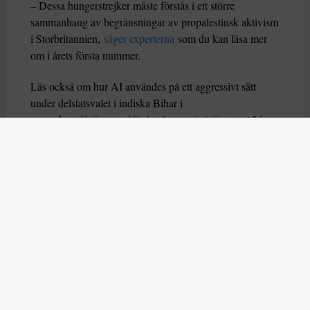
– Dessa hungerstrejker måste förstås i ett större
sammanhang av begränsningar av propalestinsk aktivism
i Storbritannien,
säger experterna
som du kan läsa mer
om i årets första nummer.
Läs också om hur AI användes på ett aggressivt sätt
under delstatsvalet i indiska Bihar i
november.
Skribenten Vladan Lausevic lyfter att
AI å
ena sidan kan bidra till att sprida viktig information och
öka politiskt deltagande, men å andra sidan också kan
orsaka problem om den missbrukas. Han skriver: ”Utan
tydliga regler, etiska riktlinjer och system för att granska
falskt innehåll kan AI i sin värsta form stärka just
diktaturer och auktoritära system istället för att förnya
och förbättra demokratin.”
I mitten av december slog två attentatsmän till mot ett
judiskt chanukkafirande på Bondi Beach, dödade femton
människor och skadade många fler. Enligt australisk