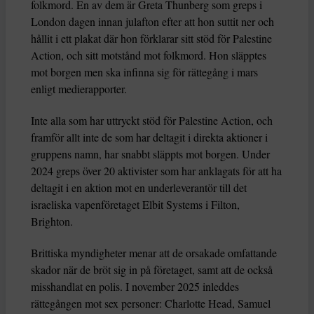
folkmord. En av dem är Greta Thunberg som greps i
London dagen innan julafton efter att hon suttit ner och
hållit i ett plakat där hon förklarar sitt stöd för Palestine
Action, och sitt motstånd mot folkmord. Hon släpptes
mot borgen men ska infinna sig för rättegång i mars
enligt medierapporter.
Inte alla som har uttryckt stöd för Palestine Action, och
framför allt inte de som har deltagit i direkta aktioner i
gruppens namn, har snabbt släppts mot borgen. Under
2024 greps över 20 aktivister som har anklagats för att ha
deltagit i en aktion mot en underleverantör till det
israeliska vapenföretaget Elbit Systems i Filton,
Brighton.
Brittiska myndigheter menar att de orsakade omfattande
skador när de bröt sig in på företaget, samt att de också
misshandlat en polis. I november 2025 inleddes
rättegången mot sex personer: Charlotte Head, Samuel